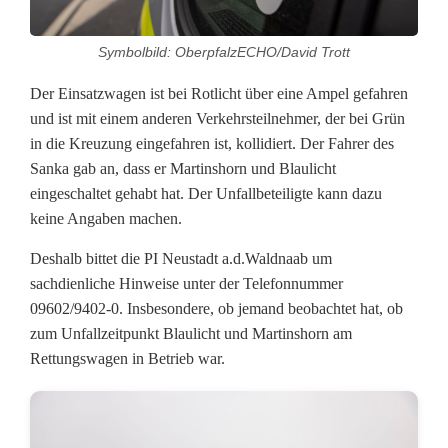
d
Symbolbild: OberpfalzECHO/David Trott
e
Der Einsatzwagen ist bei Rotlicht über eine Ampel gefahren
s
und ist mit einem anderen Verkehrsteilnehmer, der bei Grün
R
in die Kreuzung eingefahren ist, kollidiert. Der Fahrer des
Sanka gab an, dass er Martinshorn und Blaulicht
e
eingeschaltet gehabt hat. Der Unfallbeteiligte kann dazu
t
keine Angaben machen.
t
Deshalb bittet die PI Neustadt a.d.Waldnaab um
sachdienliche Hinweise unter der Telefonnummer
u
09602/9402-0. Insbesondere, ob jemand beobachtet hat, ob
n
zum Unfallzeitpunkt Blaulicht und Martinshorn am
Rettungswagen in Betrieb war.
g
s
w