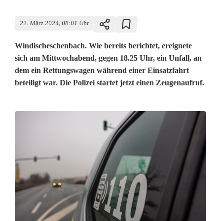
22. März 2024, 08:01 Uhr
Windischeschenbach. Wie bereits berichtet, ereignete
sich am Mittwochabend, gegen 18.25 Uhr, ein Unfall, an
dem ein Rettungswagen während einer Einsatzfahrt
beteiligt war. Die Polizei startet jetzt einen Zeugenaufruf.
Z
e
u
g
e
n