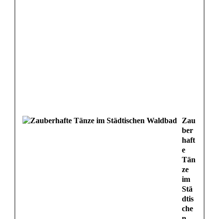
Zau
ber
haft
e
Tän
ze
im
Stä
dtis
che
n