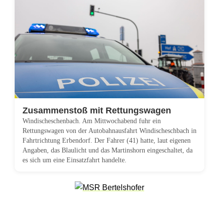
a
g
e
n
u
n
Zusammenstoß mit Rettungswagen
Windischeschenbach. Am Mittwochabend fuhr ein
f
Rettungswagen von der Autobahnausfahrt Windischeschbach in
Fahrtrichtung Erbendorf. Der Fahrer (41) hatte, laut eigenen
a
Angaben, das Blaulicht und das Martinshorn eingeschaltet, da
es sich um eine Einsatzfahrt handelte.
l
l
s