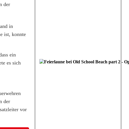
n der
rand in
 ist, konnte
dass ein
te es sich
euerwehren
n der
tzleiter vor