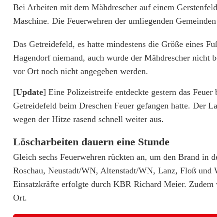
Bei Arbeiten mit dem Mähdrescher auf einem Gerstenfeld,
e
Maschine. Die Feuerwehren der umliegenden Gemeinden 
]
Das Getreidefeld, es hatte mindestens die Größe eines Fuß
Z
Hagendorf niemand, auch wurde der Mähdrescher nicht be
w
vor Ort noch nicht angegeben werden.
e
[
Update
] Eine Polizeistreife entdeckte gestern das Feuer
Getreidefeld beim Dreschen Feuer gefangen hatte. Der Lan
i
wegen der Hitze rasend schnell weiter aus.
M
Löscharbeiten dauern eine Stunde
a
Gleich sechs Feuerwehren rückten an, um den Brand in d
l
Roschau, Neustadt/WN, Altenstadt/WN, Lanz, Floß und We
F
Einsatzkräfte erfolgte durch KBR Richard Meier. Zudem 
Ort.
e