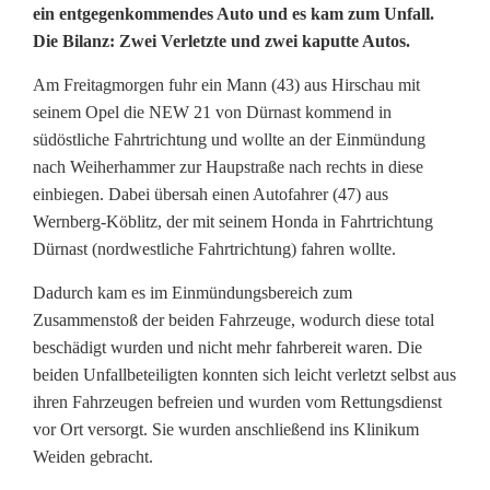
ein entgegenkommendes Auto und es kam zum Unfall.
w
Die Bilanz: Zwei Verletzte und zwei kaputte Autos.
e
Am Freitagmorgen fuhr ein Mann (43) aus Hirschau mit
i
seinem Opel die NEW 21 von Dürnast kommend in
südöstliche Fahrtrichtung und wollte an der Einmündung
V
nach Weiherhammer zur Haupstraße nach rechts in diese
e
einbiegen. Dabei übersah einen Autofahrer (47) aus
Wernberg-Köblitz, der mit seinem Honda in Fahrtrichtung
r
Dürnast (nordwestliche Fahrtrichtung) fahren wollte.
l
Dadurch kam es im Einmündungsbereich zum
e
Zusammenstoß der beiden Fahrzeuge, wodurch diese total
beschädigt wurden und nicht mehr fahrbereit waren. Die
t
beiden Unfallbeteiligten konnten sich leicht verletzt selbst aus
z
ihren Fahrzeugen befreien und wurden vom Rettungsdienst
vor Ort versorgt. Sie wurden anschließend ins Klinikum
t
Weiden gebracht.