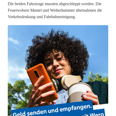
e
Die beiden Fahrzeuge mussten abgeschleppt werden. Die
n
Feuerwehren Mantel und Weiherhammer übernahmen die
Verkehrslenkung und Fahrbahnreinigung.
a
c
h
U
n
f
a
l
l
b