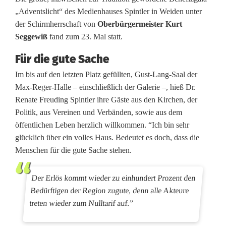
t
„Adventslicht“ des Medienhauses Spintler in Weiden unter
e
der Schirmherrschaft von
Oberbürgermeister Kurt
Seggewiß
fand zum 23. Mal statt.
h
Für die gute Sache
e
Im bis auf den letzten Platz gefüllten, Gust-Lang-Saal der
n
Max-Reger-Halle – einschließlich der Galerie –, hieß Dr.
M
Renate Freuding Spintler ihre Gäste aus den Kirchen, der
Politik, aus Vereinen und Verbänden, sowie aus dem
i
öffentlichen Leben herzlich willkommen. “Ich bin sehr
l
glücklich über ein volles Haus. Bedeutet es doch, dass die
Menschen für die gute Sache stehen.
l
i
Der Erlös kommt wieder zu einhundert Prozent den
Bedürftigen der Region zugute, denn alle Akteure
o
treten wieder zum Nulltarif auf.”
n