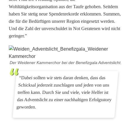
Wohltätigkeitsorganisation aus der Taufe gehoben. Seitdem
n
haben Sie stetig neue Spendenrekorde erklommen. Summen,
k
die für die Bedürftigen unserer Region eingesetzt werden.
Und die Zahl der unverschuldet in Not Geratenen wird nicht
e
geringer.”
l
h
Der Weidener Kammerchor bei der Benefizgala Adventslicht.
e
i
“Dabei sollten wir stets daran denken, dass das
Schicksal jederzeit zuschlagen und jeden von uns
t
treffen kann. Durch Sie und viele, viele Helfer ist
das Adventslicht zu einer nachhaltigen Erfolgsstory
geworden.