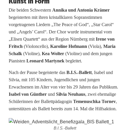
Kunst in Form
Die beiden Schwestern
Annika und Antonia Krämer
begeisterten mit ihren kristallklaren Sopranstimmen
vorgetragenen Liedern „The Peace of God“, „Star Carol“
und „Angels’ Carol“. Der Chor wurde instrumental vom
„Elisen Quartett“ aus der Region Nürnberg mit
Irene von
Fritsch
(Violoncello),
Karoline Hofmann
(Viola),
Maria
Schalk
(Violine),
Kea
Wolter
(Violine) und dem jungen
Pianisten
Leonard Martynek
begleitet.
Nach der Pause begeisterte das
B.I.S.-Ballett
, Isabel und
Silvia, mit 105 Kindern, Jugendlichen und jungen
Erwachsenen im Alter von vier bis 29 Jahren das Publikum.
Isabel von Günther
und
Silvia Neuhaus
, zwei ehemalige
Schülerinnen der Ballettpädagogin
Temenuschka Tornev
,
unterstützen als Ballett bereits zum 14. Mal die Hilfsaktion.
B.I.S.-Ballett