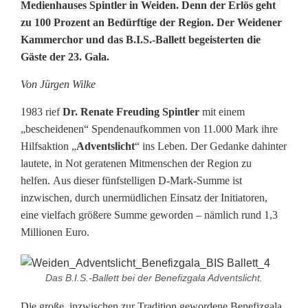
u
Medienhauses Spintler in Weiden. Denn der Erlös geht
zu 100 Prozent an Bedürftige der Region. Der Weidener
s
Kammerchor und das B.I.S.-Ballett begeisterten die
F
Gäste der 23. Gala.
u
Von Jürgen Wilke
n
1983 rief
Dr. Renate Freuding Spintler
mit einem
k
„bescheidenen“ Spendenaufkommen von 11.000 Mark ihre
Hilfsaktion „
Adventslicht
“ ins Leben. Der Gedanke dahinter
e
lautete, in Not geratenen Mitmenschen der Region zu
n
helfen. Aus dieser fünfstelligen D-Mark-Summe ist
inzwischen, durch unermüdlichen Einsatz der Initiatoren,
e
eine vielfach größere Summe geworden – nämlich rund 1,3
n
Millionen Euro.
t
Das B.I.S.-Ballett bei der Benefizgala Adventslicht.
s
Die große, inzwischen zur Tradition gewordene Benefizgala