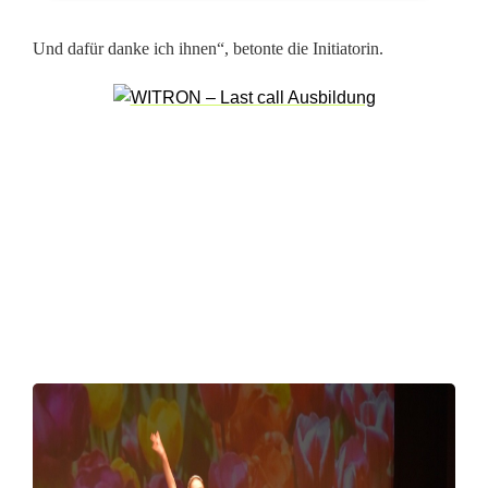
e
Und dafür danke ich ihnen“, betonte die Initiatorin.
n
:
A
d
v
e
n
t
s
l
i