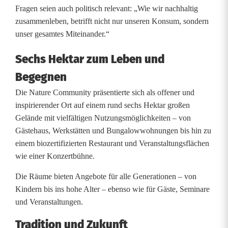
Fragen seien auch politisch relevant: „Wie wir nachhaltig
a
zusammenleben, betrifft nicht nur unseren Konsum, sondern
c
unser gesamtes Miteinander.“
h
Sechs Hektar zum Leben und
t
Begegnen
i
Die Nature Community präsentierte sich als offener und
inspirierender Ort auf einem rund sechs Hektar großen
n
Gelände mit vielfältigen Nutzungsmöglichkeiten – von
S
Gästehaus, Werkstätten und Bungalowwohnungen bis hin zu
einem biozertifizierten Restaurant und Veranstaltungsflächen
c
wie einer Konzertbühne.
h
Die Räume bieten Angebote für alle Generationen – von
ö
Kindern bis ins hohe Alter – ebenso wie für Gäste, Seminare
und Veranstaltungen.
n
Tradition und Zukunft