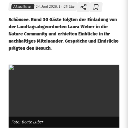
Aktualisiert:
24. Juni 2026, 14:25 Uhr
Schönsee. Rund 30 Gäste folgten der Einladung von
der Landtagsabgeordneten Laura Weber in die
Nature Community und erhielten Einblicke in ihr
nachhaltiges Miteinander. Gespräche und Eindrücke
prägten den Besuch.
G
e
m
e
i
Foto: Beate Luber
n