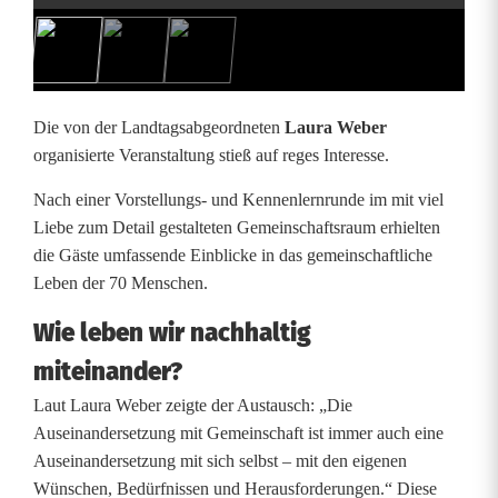
s
c
h
Die von der Landtagsabgeordneten
Laura Weber
a
organisierte Veranstaltung stieß auf reges Interesse.
f
Nach einer Vorstellungs- und Kennenlernrunde im mit viel
Liebe zum Detail gestalteten Gemeinschaftsraum erhielten
t
die Gäste umfassende Einblicke in das gemeinschaftliche
n
Leben der 70 Menschen.
e
Wie leben wir nachhaltig
u
miteinander?
g
Laut Laura Weber zeigte der Austausch: „Die
Auseinandersetzung mit Gemeinschaft ist immer auch eine
e
Auseinandersetzung mit sich selbst – mit den eigenen
d
Wünschen, Bedürfnissen und Herausforderungen.“ Diese