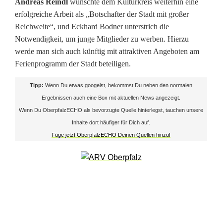
Andreas Reindl
wünschte dem Kulturkreis weiterhin eine
a
erfolgreiche Arbeit als „Botschafter der Stadt mit großer
n
Reichweite“, und Eckhard Bodner unterstrich die
Notwendigkeit, um junge Mitglieder zu werben. Hierzu
d
werde man sich auch künftig mit attraktiven Angeboten am
d
Ferienprogramm der Stadt beteiligen.
e
Tipp:
Wenn Du etwas googelst, bekommst Du neben den normalen
s
Ergebnissen auch eine Box mit aktuellen News angezeigt.
Wenn Du OberpfalzECHO als bevorzugte Quelle hinterlegst, tauchen unsere
K
Inhalte dort häufiger für Dich auf.
u
Füge jetzt OberpfalzECHO Deinen Quellen hinzu!
l
t
u
r