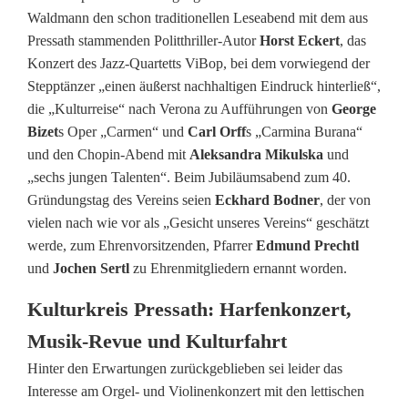
Waldmann den schon traditionellen Leseabend mit dem aus
r
Pressath stammenden Politthriller-Autor
Horst Eckert
, das
s
Konzert des Jazz-Quartetts ViBop, bei dem vorwiegend der
Stepptänzer „einen äußerst nachhaltigen Eindruck hinterließ“,
a
die „Kulturreise“ nach Verona zu Aufführungen von
George
m
Bizet
s Oper „Carmen“ und
Carl Orff
s „Carmina Burana“
und den Chopin-Abend mit
Aleksandra Mikulska
und
m
„sechs jungen Talenten“. Beim Jubiläumsabend zum 40.
l
Gründungstag des Vereins seien
Eckhard Bodner
, der von
vielen nach wie vor als „Gesicht unseres Vereins“ geschätzt
u
werde, zum Ehrenvorsitzenden, Pfarrer
Edmund Prechtl
n
und
Jochen Sertl
zu Ehrenmitgliedern ernannt worden.
g
Kulturkreis Pressath: Harfenkonzert,
b
Musik-Revue und Kulturfahrt
Hinter den Erwartungen zurückgeblieben sei leider das
e
Interesse am Orgel- und Violinenkonzert mit den lettischen