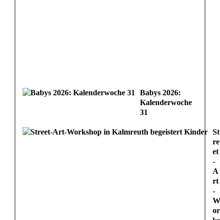
Babys 2026:
Kalenderwoche
31
St
re
et
-
A
rt
-
or