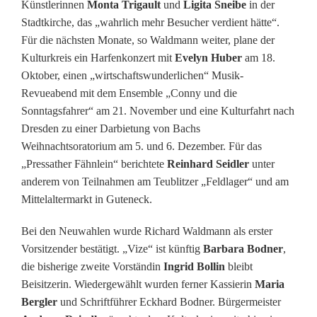
s
Künstlerinnen
Monta Trigault
und
Ligita Sneibe
in der
Stadtkirche, das „wahrlich mehr Besucher verdient hätte“.
t
Für die nächsten Monate, so Waldmann weiter, plane der
ä
Kulturkreis ein Harfenkonzert mit
Evelyn Huber
am 18.
Oktober, einen „wirtschaftswunderlichen“ Musik-
t
Revueabend mit dem Ensemble „Conny und die
i
Sonntagsfahrer“ am 21. November und eine Kulturfahrt nach
Dresden zu einer Darbietung von Bachs
g
Weihnachtsoratorium am 5. und 6. Dezember. Für das
t
„Pressather Fähnlein“ berichtete
Reinhard Seidler
unter
anderem von Teilnahmen am Teublitzer „Feldlager“ und am
V
Mittelaltermarkt in Guteneck.
o
Bei den Neuwahlen wurde Richard Waldmann als erster
r
Vorsitzender bestätigt. „Vize“ ist künftig
Barbara Bodner
,
s
die bisherige zweite Vorständin
Ingrid Bollin
bleibt
Beisitzerin. Wiedergewählt wurden ferner Kassierin
Maria
t
Bergler
und Schriftführer Eckhard Bodner. Bürgermeister