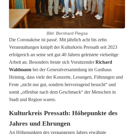
Bild: Bernhard Piegsa
G
Die Coronakrise ist passé. Mit jährlich acht bis zehn
Veranstaltungen knüpft der Kulturkreis Pressath seit 2023
e
erfolgreich an seine seit gut 40 Jahren geleistete vielseitige
Arbeit an. Besonders freute sich Vorsitzender
Richard
n
Waldmann
bei der Generalversammlung im Gasthaus
e
Heining, dass viele der Konzerte, Lesungen, Führungen und
Feste „nicht nur gut, sondern hervorragend besucht“ und
r
somit „offenbar nach dem Geschmack“ der Menschen in
a
Stadt und Region waren.
l
Kulturkreis Pressath: Höhepunkte des
v
Jahres und Ehrungen
e
An Höhepunkten des vergangenen Jahres erwähnte