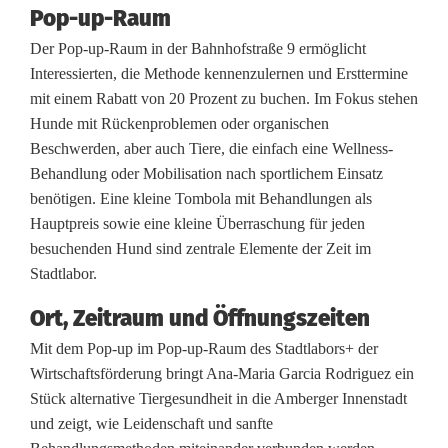
Pop-up-Raum
e
Der Pop-up-Raum in der Bahnhofstraße 9 ermöglicht
s
Interessierten, die Methode kennenzulernen und Ersttermine
mit einem Rabatt von 20 Prozent zu buchen. Im Fokus stehen
S
Hunde mit Rückenproblemen oder organischen
t
Beschwerden, aber auch Tiere, die einfach eine Wellness-
Behandlung oder Mobilisation nach sportlichem Einsatz
a
benötigen. Eine kleine Tombola mit Behandlungen als
d
Hauptpreis sowie eine kleine Überraschung für jeden
besuchenden Hund sind zentrale Elemente der Zeit im
t
Stadtlabor.
l
Ort, Zeitraum und Öffnungszeiten
a
Mit dem Pop-up im Pop-up-Raum des Stadtlabors+ der
b
Wirtschaftsförderung bringt Ana-Maria Garcia Rodriguez ein
Stück alternative Tiergesundheit in die Amberger Innenstadt
o
und zeigt, wie Leidenschaft und sanfte