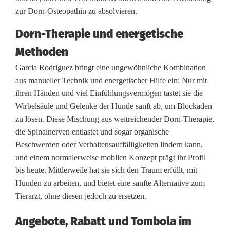
zur Dorn-Osteopathin zu absolvieren.
h
i
Dorn-Therapie und energetische
Methoden
e
Garcia Rodriguez bringt eine ungewöhnliche Kombination
i
aus manueller Technik und energetischer Hilfe ein: Nur mit
m
ihren Händen und viel Einfühlungsvermögen tastet sie die
Wirbelsäule und Gelenke der Hunde sanft ab, um Blockaden
P
zu lösen. Diese Mischung aus weitreichender Dorn-Therapie,
o
die Spinalnerven entlastet und sogar organische
Beschwerden oder Verhaltensauffälligkeiten lindern kann,
p
und einem normalerweise mobilen Konzept prägt ihr Profil
-
bis heute. Mittlerweile hat sie sich den Traum erfüllt, mit
Hunden zu arbeiten, und bietet eine sanfte Alternative zum
u
Tierarzt, ohne diesen jedoch zu ersetzen.
p
Angebote, Rabatt und Tombola im
d