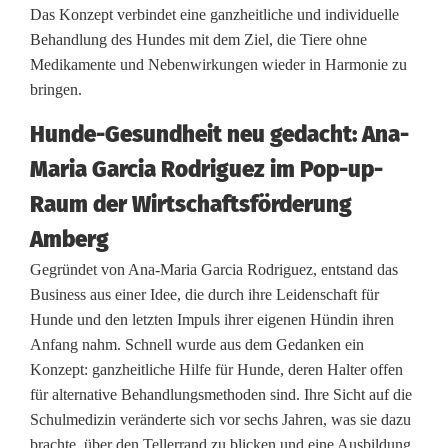
Das Konzept verbindet eine ganzheitliche und individuelle
n
Behandlung des Hundes mit dem Ziel, die Tiere ohne
d
Medikamente und Nebenwirkungen wieder in Harmonie zu
bringen.
e
-
Hunde-Gesundheit neu gedacht: Ana-
Maria Garcia Rodriguez im Pop-up-
O
Raum der Wirtschaftsförderung
s
Amberg
t
Gegründet von Ana-Maria Garcia Rodriguez, entstand das
e
Business aus einer Idee, die durch ihre Leidenschaft für
o
Hunde und den letzten Impuls ihrer eigenen Hündin ihren
Anfang nahm. Schnell wurde aus dem Gedanken ein
p
Konzept: ganzheitliche Hilfe für Hunde, deren Halter offen
für alternative Behandlungsmethoden sind. Ihre Sicht auf die
a
Schulmedizin veränderte sich vor sechs Jahren, was sie dazu
t
brachte, über den Tellerrand zu blicken und eine Ausbildung