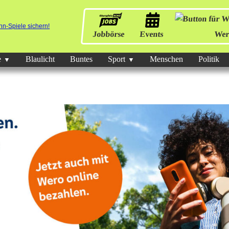
Jobbörse
Events
Wer
e
Blaulicht
Buntes
Sport
Menschen
Politik