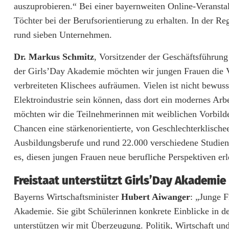
auszuprobieren.“ Bei einer bayernweiten Online-Veranstal
d
Töchter bei der Berufsorientierung zu erhalten. In der Re
rund sieben Unternehmen.
e
r
Dr. Markus Schmitz
, Vorsitzender der Geschäftsführung
der Girls’Day Akademie möchten wir jungen Frauen die Vi
G
verbreiteten Klischees aufräumen. Vielen ist nicht bewuss
i
Elektroindustrie sein können, dass dort ein modernes Arb
r
möchten wir die Teilnehmerinnen mit weiblichen Vorbilde
Chancen eine stärkenorientierte, von Geschlechterklischee
l
Ausbildungsberufe und rund 22.000 verschiedene Studieng
s
es, diesen jungen Frauen neue berufliche Perspektiven er
’
Freistaat unterstützt Girls’Day Akademie
D
Bayerns Wirtschaftsminister
Hubert Aiwanger
: „Junge F
a
Akademie. Sie gibt Schülerinnen konkrete Einblicke in de
unterstützen wir mit Überzeugung. Politik, Wirtschaft u