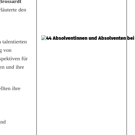
Brossardt
läuterte den
talentierten
ng von
spektiven für
en und ihre
llten ihre
und