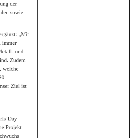
zung der
hulen sowie
ergänzt: „Mit
ch immer
Metall- und
 sind. Zudem
, welche
20
ser Ziel ist
irls’Day
he Projekt
nachwuchs