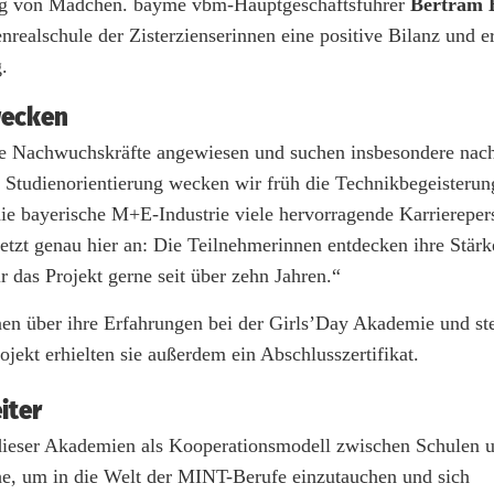
ung von Mädchen. bayme vbm-Hauptgeschäftsführer
Bertram 
realschule der Zisterzienserinnen eine positive Bilanz und er
.
wecken
e Nachwuchskräfte angewiesen und suchen insbesondere nach 
d Studienorientierung wecken wir früh die Technikbegeisteru
ie bayerische M+E-Industrie viele hervorragende Karriereper
t genau hier an: Die Teilnehmerinnen entdecken ihre Stärk
 das Projekt gerne seit über zehn Jahren.“
nen über ihre Erfahrungen bei der Girls’Day Akademie und ste
ojekt erhielten sie außerdem ein Abschlusszertifikat.
iter
 dieser Akademien als Kooperationsmodell zwischen Schulen 
e, um in die Welt der MINT-Berufe einzutauchen und sich