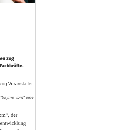
nen zog
Fachkräfte.
r "bayme vbm" eine
bm“, der
sentwicklung