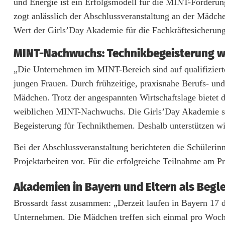
und Energie ist ein Erfolgsmodell für die MINT-Förder
s
zogt anlässlich der Abschlussveranstaltung an der Mädchen
Wert der Girls’Day Akademie für die Fachkräftesicherung
i
t
MINT-Nachwuchs: Technikbegeisterung 
i
„Die Unternehmen im MINT-Bereich sind auf qualifiziert
jungen Frauen. Durch frühzeitige, praxisnahe Berufs- un
v
Mädchen. Trotz der angespannten Wirtschaftslage bietet d
e
weiblichen MINT-Nachwuchs. Die Girls’Day Akademie setz
Begeisterung für Technikthemen. Deshalb unterstützen wir
B
i
Bei der Abschlussveranstaltung berichteten die Schülerin
Projektarbeiten vor. Für die erfolgreiche Teilnahme am Pr
l
a
Akademien in Bayern und Eltern als Begle
n
Brossardt fasst zusammen: „Derzeit laufen in Bayern 17
Unternehmen. Die Mädchen treffen sich einmal pro Woch
z