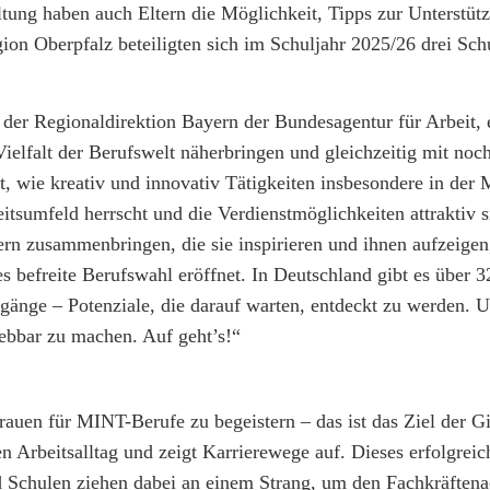
tung haben auch Eltern die Möglichkeit, Tipps zur Unterstüt
gion Oberpfalz beteiligten sich im Schuljahr 2025/26 drei Sc
 der Regionaldirektion Bayern der Bundesagentur für Arbeit, 
elfalt der Berufswelt näherbringen und gleichzeitig mit no
t, wie kreativ und innovativ Tätigkeiten insbesondere in der 
eitsumfeld herrscht und die Verdienstmöglichkeiten attraktiv
rn zusammenbringen, die sie inspirieren und ihnen aufzeigen
s befreite Berufswahl eröffnet. In Deutschland gibt es über 3
änge – Potenziale, die darauf warten, entdeckt zu werden. Un
lebbar zu machen. Auf geht’s!“
rauen für MINT-Berufe zu begeistern – das ist das Ziel der G
n Arbeitsalltag und zeigt Karrierewege auf. Dieses erfolgreic
nd Schulen ziehen dabei an einem Strang, um den Fachkräfte