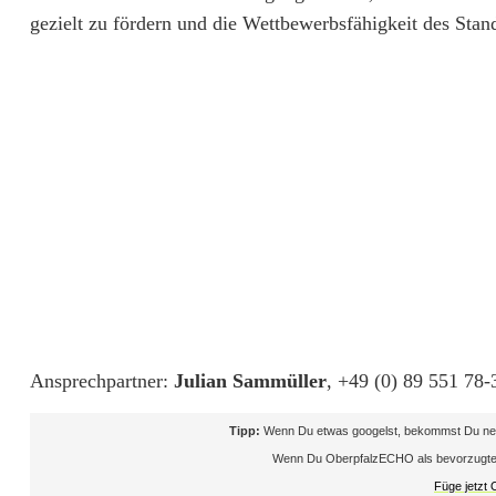
y
gezielt zu fördern und die Wettbewerbsfähigkeit des Stand
A
k
a
d
e
m
i
e
i
Ansprechpartner:
Julian Sammüller
, +49 (0) 89 551 78
n
Tipp:
Wenn Du etwas googelst, bekommst Du neb
Wenn Du OberpfalzECHO als bevorzugte Que
W
Füge jetzt