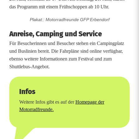
l
das Programm mit einem Frühschoppen ab 10 Uhr.
l
Plakat:: Motorradfreunde GFP Erbendorf
S
Anreise, Camping und Service
p
Für Besucherinnen und Besucher stehen ein Campingplatz
und Buslinien bereit. Die Fahrpläne sind online verfügbar,
e
ebenso weitere Informationen zum Festival und zum
n
Shuttlebus-Angebot.
d
e
Infos
n
Weitere Infos gibt es auf der
Homepage der
Motorradfreunde.
r
e
k