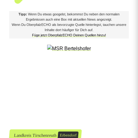
o
Tipp:
Wenn Du etwas googelst, bekommst Du neben den normalen
r
Ergebnissen auch eine Box mit aktuellen News angezeigt.
Wenn Du OberpfalzECHO als bevorzugte Quelle hinterlegst, tauchen unsere
Inhalte dort häufiger für Dich auf.
d
Füge jetzt OberpfalzECHO Deinen Quellen hinzu!
i
n
E
r
b
e
n
d
Landkreis Tirschenreuth
Erbendorf