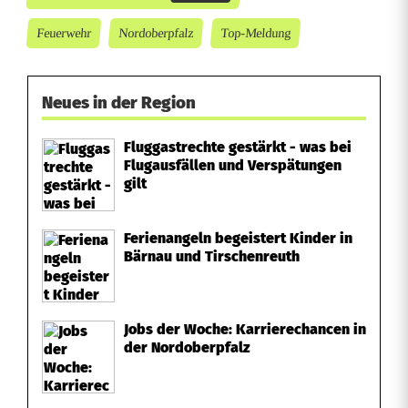
o
r
Feuerwehr
Nordoberpfalz
Top-Meldung
f
ü
Neues in der Region
b
Fluggastrechte gestärkt - was bei
Flugausfällen und Verspätungen
e
gilt
r
Ferienangeln begeistert Kinder in
t
Bärnau und Tirschenreuth
r
e
Jobs der Woche: Karrierechancen in
f
der Nordoberpfalz
f