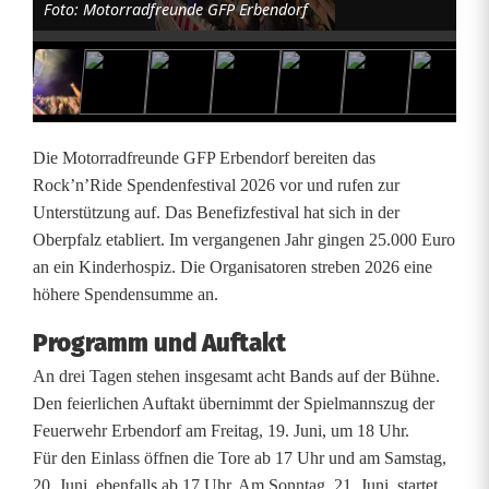
Foto: Motorradfreunde GFP Erbendorf
n
’
R
i
Die Motorradfreunde GFP Erbendorf bereiten das
d
Rock’n’Ride Spendenfestival 2026 vor und rufen zur
Unterstützung auf. Das Benefizfestival hat sich in der
e
Oberpfalz etabliert. Im vergangenen Jahr gingen 25.000 Euro
2
an ein Kinderhospiz. Die Organisatoren streben 2026 eine
höhere Spendensumme an.
0
Programm und Auftakt
2
An drei Tagen stehen insgesamt acht Bands auf der Bühne.
6
Den feierlichen Auftakt übernimmt der Spielmannszug der
w
Feuerwehr Erbendorf am Freitag, 19. Juni, um 18 Uhr.
Für den Einlass öffnen die Tore ab 17 Uhr und am Samstag,
i
20. Juni, ebenfalls ab 17 Uhr. Am Sonntag, 21. Juni, startet