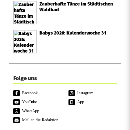
e
Zauberhafte Tänze im Städtischen
Waldbad
n
Babys 2026: Kalenderwoche 31
Folge uns
Facebook
Instagram
YouTube
App
WhatsApp
Mail an die Redaktion