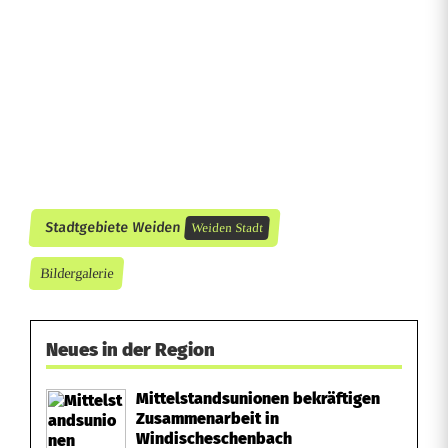
B
a
r
C
o
d
Stadtgebiete Weiden
e
Weiden Stadt
W
Bildergalerie
e
i
Neues in der Region
d
Mittelstandsunionen bekräftigen
Zusammenarbeit in
e
Windischeschenbach