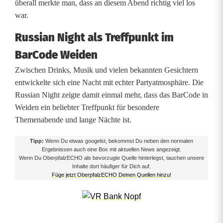
überall merkte man, dass an diesem Abend richtig viel los
t
war.
e
Russian Night als Treffpunkt im
BarCode Weiden
r
Zwischen Drinks, Musik und vielen bekannten Gesichtern
t
entwickelte sich eine Nacht mit echter Partyatmosphäre. Die
G
Russian Night zeigte damit einmal mehr, dass das BarCode in
Weiden ein beliebter Treffpunkt für besondere
ä
Themenabende und lange Nächte ist.
s
Tipp:
Wenn Du etwas googelst, bekommst Du neben den normalen
t
Ergebnissen auch eine Box mit aktuellen News angezeigt.
Wenn Du OberpfalzECHO als bevorzugte Quelle hinterlegst, tauchen unsere
e
Inhalte dort häufiger für Dich auf.
Füge jetzt OberpfalzECHO Deinen Quellen hinzu!
i
m