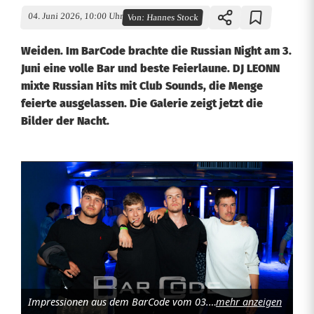
04. Juni 2026, 10:00 Uhr
Von:
Hannes Stock
Weiden. Im BarCode brachte die Russian Night am 3.
Juni eine volle Bar und beste Feierlaune. DJ LEONN
mixte Russian Hits mit Club Sounds, die Menge
feierte ausgelassen. Die Galerie zeigt jetzt die
Bilder der Nacht.
R
u
s
s
i
Impressionen aus dem BarCode vom 03. Juni 2026. Foto: Hannes Stock
mehr anzeigen
a