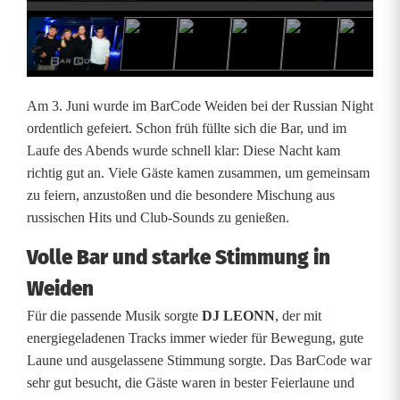
n
N
i
Am 3. Juni wurde im BarCode Weiden bei der Russian Night
g
ordentlich gefeiert. Schon früh füllte sich die Bar, und im
Laufe des Abends wurde schnell klar: Diese Nacht kam
h
richtig gut an. Viele Gäste kamen zusammen, um gemeinsam
t
zu feiern, anzustoßen und die besondere Mischung aus
russischen Hits und Club-Sounds zu genießen.
b
Volle Bar und starke Stimmung in
e
Weiden
g
Für die passende Musik sorgte
DJ LEONN
, der mit
e
energiegeladenen Tracks immer wieder für Bewegung, gute
i
Laune und ausgelassene Stimmung sorgte. Das BarCode war
sehr gut besucht, die Gäste waren in bester Feierlaune und
s