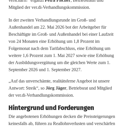
verschärft!“ ergänzt
Petra Fischer
, Betriebsrätin und
e
Mitglied der ver.di-Verhandlungskommission.
r
In der zweiten Verhandlungsrunde im Groß- und
L
Außenhandel am 22. Mai 2026 bot der Arbeitgeber für
Beschäftigte im Groß- und Außenhandel bei einer Laufzeit
Z
von 24 Monaten eine Erhöhung um 1,8 Prozent im
Folgemonat nach dem Tarifabschluss, eine Erhöhung um
i
weitere 1,6 Prozent zum 1. Mai 2027 sowie eine Erhöhung
n
der Ausbildungsvergütung um die gleichen Werte zum 1.
September 2026 und 1. September 2027.
S
u
„Auf das unverschämte, realitätsferne Angebot ist unsere
Antwort: Streik“, so
Jörg Jäger
, Betriebsrat und Mitglied
l
der ver.di-Verhandlungskommission.
z
Hintergrund und Forderungen
b
Die angebotenen Erhöhungen decken die Preissteigerungen
keinesfalls ab, führen zu Reallohnverlusten und verschärfen
a