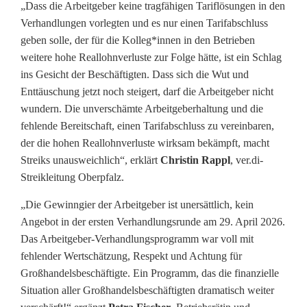
„Dass die Arbeitgeber keine tragfähigen Tariflösungen in den
b
Verhandlungen vorlegten und es nur einen Tarifabschluss
e
geben solle, der für die Kolleg*innen in den Betrieben
weitere hohe Reallohnverluste zur Folge hätte, ist ein Schlag
i
ins Gesicht der Beschäftigten. Dass sich die Wut und
S
Enttäuschung jetzt noch steigert, darf die Arbeitgeber nicht
wundern. Die unverschämte Arbeitgeberhaltung und die
t
fehlende Bereitschaft, einen Tarifabschluss zu vereinbaren,
a
der die hohen Reallohnverluste wirksam bekämpft, macht
Streiks unausweichlich“, erklärt
Christin Rappl
, ver.di-
h
Streikleitung Oberpfalz.
l
„Die Gewinngier der Arbeitgeber ist unersättlich, kein
g
Angebot in der ersten Verhandlungsrunde am 29. April 2026.
Das Arbeitgeber-Verhandlungsprogramm war voll mit
r
fehlender Wertschätzung, Respekt und Achtung für
u
Großhandelsbeschäftigte. Ein Programm, das die finanzielle
Situation aller Großhandelsbeschäftigten dramatisch weiter
b