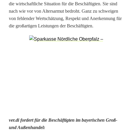
die wirtschaftliche Situation für die Beschäftigten. Sie sind
c
nach wie vor von Altersarmut bedroht. Ganz zu schweigen
von fehlender Wertschätzung, Respekt und Anerkennung für
h
die großartigen Leistungen der Beschäftigten.
-
R
o
s
e
n
b
e
r
ver.di fordert für die Beschäftigten im bayerischen Groß-
und Außenhandel: