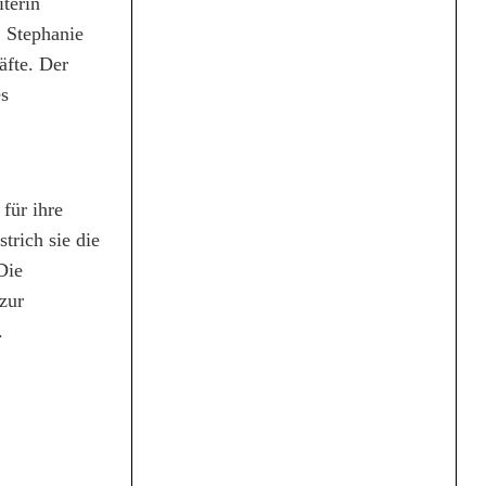
terin
. Stephanie
äfte. Der
es
für ihre
trich sie die
Die
zur
.