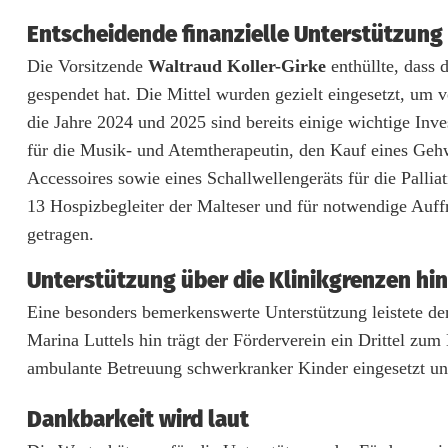
0
Entscheidende finanzielle Unterstützung
0
Die Vorsitzende
Waltraud Koller-Girke
enthüllte, dass
0
gespendet hat. Die Mittel wurden gezielt eingesetzt, um 
die Jahre 2024 und 2025 sind bereits einige wichtige Inve
E
für die Musik- und Atemtherapeutin, den Kauf eines Gehw
u
Accessoires sowie eines Schallwellengeräts für die Pallia
13 Hospizbegleiter der Malteser und für notwendige Auffr
r
getragen.
o
Unterstützung über die Klinikgrenzen hi
H
Eine besonders bemerkenswerte Unterstützung leistete de
i
Marina Luttels hin trägt der Förderverein ein Drittel zu
l
ambulante Betreuung schwerkranker Kinder eingesetzt und 
f
Dankbarkeit wird laut
e