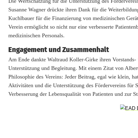
Die Wertschätzung für die Unterstützung des Förderverei
f
Susanne Wagner drückte ihren Dank für die Weiterbildung
Kuchlbauer für die Finanzierung von medizinischen Gerät
ü
Verein ermöglicht so nicht nur eine verbesserte Patienten
r
medizinischen Personals.
W
Engagement und Zusammenhalt
e
Am Ende dankte Waltraud Koller-Girke ihren Vorstands- u
i
Unterstützung und Begleitung. Mit einem Zitat von Albert 
Philosophie des Vereins: Jeder Beitrag, egal wie klein, h
d
Aktivitäten und die Unterstützung des Fördervereins für
e
Verbesserung der Lebensqualität von Patienten und zur St
n
e
r
K