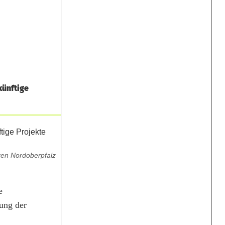
künftige
iken Nordoberpfalz
e
gung der