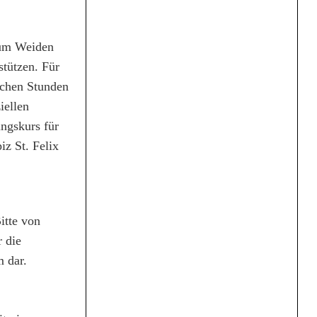
kum Weiden
stützen. Für
lichen Stunden
iellen
ungskurs für
iz St. Felix
itte von
r die
m dar.