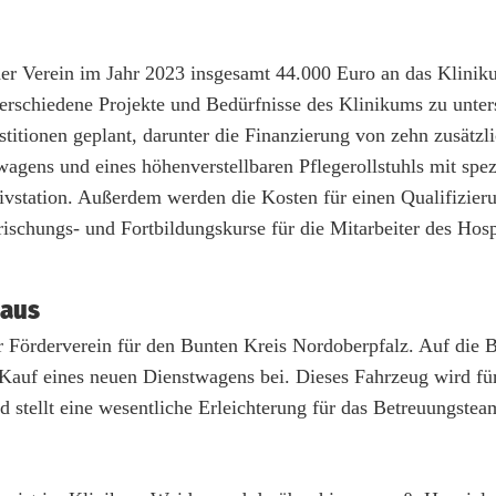
 der Verein im Jahr 2023 insgesamt 44.000 Euro an das Klini
verschiedene Projekte und Bedürfnisse des Klinikums zu unter
stitionen geplant, darunter die Finanzierung von zehn zusätz
agens und eines höhenverstellbaren Pflegerollstuhls mit spez
tivstation. Außerdem werden die Kosten für einen Qualifizier
ischungs- und Fortbildungskurse für die Mitarbeiter des Hosp
naus
r Förderverein für den Bunten Kreis Nordoberpfalz. Auf die B
m Kauf eines neuen Dienstwagens bei. Dieses Fahrzeug wird fü
stellt eine wesentliche Erleichterung für das Betreuungstea