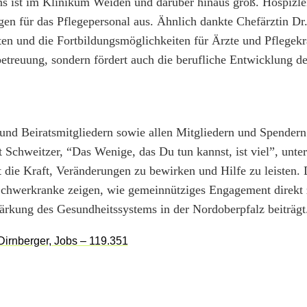
ns ist im Klinikum Weiden und darüber hinaus groß. Hospizlei
en für das Pflegepersonal aus. Ähnlich dankte Chefärztin Dr
en und die Fortbildungsmöglichkeiten für Ärzte und Pflegekr
betreuung, sondern fördert auch die berufliche Entwicklung d
nd Beiratsmitgliedern sowie allen Mitgliedern und Spendern 
Schweitzer, “Das Wenige, das Du tun kannst, ist viel”, unters
at die Kraft, Veränderungen zu bewirken und Hilfe zu leisten. 
 Schwerkranke zeigen, wie gemeinnütziges Engagement direkt 
ärkung des Gesundheitssystems in der Nordoberpfalz beiträgt