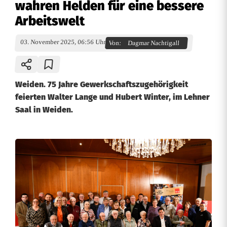
wahren Helden für eine bessere
Arbeitswelt
03. November 2025, 06:56 Uhr
Von:
Dagmar Nachtigall
Weiden. 75 Jahre Gewerkschaftszugehörigkeit
feierten Walter Lange und Hubert Winter, im Lehner
Saal in Weiden.
7
5
J
a
h