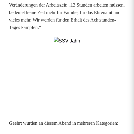
Veränderungen der Arbeitszeit: „13 Stunden arbeiten müssen,
e
bedeutet keine Zeit mehr für Familie, für das Ehrenamt und
i
vieles mehr. Wir werden für den Erhalt des Achtstunden-
Tages kämpfen.“
n
e
b
e
s
s
e
r
e
Geehrt wurden an diesem Abend in mehreren Kategorien:
A