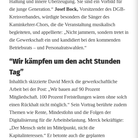
Haltung und innere Überzeugung. Sie sind ein Vorbild für
r
die junge Generation.“
Josef Bock,
Vorsitzender des DGB-
e
Kreisverbandes, würdigte besonders die Sänger des
Kaminkehrer-Chors, die die Veranstaltung musikalisch
n
begleiteten, und appellierte: „Nicht jammern, sondern tretet in
H
die Gewerkschaft ein und kandidiert bei den kommenden
Betriebsrats – und Personalratswahlen.“
e
“Wir kämpfen um den acht Stunden
l
Tag”
d
Inhaltlich skizzierte David Merck die gewerkschaftliche
e
Arbeit bei der Post: „Wir bauen auf 90 Prozent
Mitgliedschaft. 100 Prozent Freistellungen wären ohne solch
n
einen Rückhalt nicht möglich.“ Sein Vortrag berührte zudem
f
Themen wie Rente, Mindestlohn und die Folgen der
Digitalisierung für die Arbeitsbelastung. Merck bekräftigte:
ü
„Der Mensch steht im Mittelpunkt, nicht die
r
Kapitalinteressen.“ Er betonte auch die geplanten