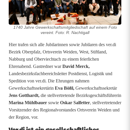
r
e
1740 Jahre Gewerkschaftsmitgliedschaft auf einem Foto
G
vereint. Foto: R. Nachtigall
e
Hier trafen sich alle Jubilarinnen sowie Jubilaren des ver.di
Bezirk Oberpfalz, Ortsverein Weiden, West, Stiftland,
w
Nabburg und Oberviechtach zu einem feierlichen
e
Ehrenabend. Gastredner war
David Merck,
Landesbezirksfachbereichsleiter Postdienst, Logistik und
r
Spedition von ver.di. Die Ehrungen nahmen
k
Gewerkschaftssekretärin
Eva Bößl,
Gewerkschaftssekretär
Jens Gotthardt,
die stellvertretende Bezirksgeschäftsführerin
s
Marina Mühlbauer
sowie
Oskar
Salfetter
, stellvertretender
c
Vorsitzender des Regionalvorstandes Ortsverein Weiden und
der Region, vor.
h