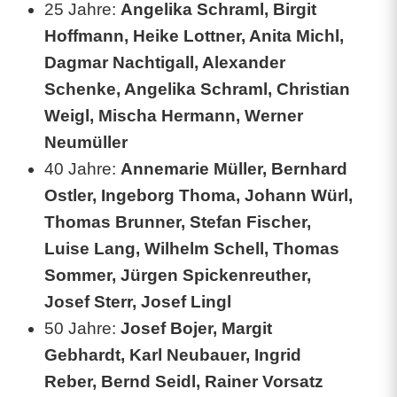
25 Jahre:
Angelika Schraml, Birgit
r
Hoffmann, Heike Lottner, Anita Michl,
Dagmar Nachtigall, Alexander
b
Schenke, Angelika Schraml, Christian
e
Weigl, Mischa Hermann, Werner
i
Neumüller
t
40 Jahre:
Annemarie Müller, Bernhard
Ostler, Ingeborg Thoma, Johann Würl,
s
Thomas Brunner, Stefan Fischer,
w
Luise Lang, Wilhelm Schell, Thomas
e
Sommer, Jürgen Spickenreuther,
l
Josef Sterr, Josef Lingl
50 Jahre:
Josef Bojer, Margit
t
Gebhardt, Karl Neubauer, Ingrid
Reber, Bernd Seidl, Rainer Vorsatz