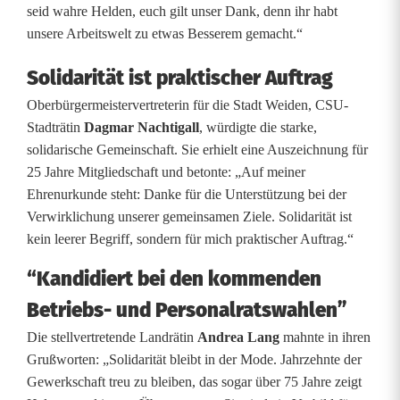
g
seid wahre Helden, euch gilt unser Dank, denn ihr habt
unsere Arbeitswelt zu etwas Besserem gemacht.“
k
Solidarität ist praktischer Auftrag
e
Oberbürgermeistervertreterin für die Stadt Weiden, CSU-
i
Stadträtin
Dagmar Nachtigall
, würdigte die starke,
t
solidarische Gemeinschaft. Sie erhielt eine Auszeichnung für
25 Jahre Mitgliedschaft und betonte: „Auf meiner
,
Ehrenurkunde steht: Danke für die Unterstützung bei der
d
Verwirklichung unserer gemeinsamen Ziele. Solidarität ist
kein leerer Begriff, sondern für mich praktischer Auftrag.“
i
“Kandidiert bei den kommenden
e
Betriebs- und Personalratswahlen”
w
Die stellvertretende Landrätin
Andrea Lang
mahnte in ihren
a
Grußworten: „Solidarität bleibt in der Mode. Jahrzehnte der
h
Gewerkschaft treu zu bleiben, das sogar über 75 Jahre zeigt