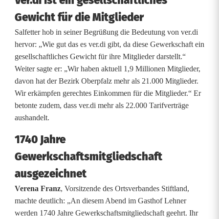
Ver.di ist ein gesellschaftliches
a
Gewicht für die Mitglieder
f
Salfetter hob in seiner Begrüßung die Bedeutung von ver.di
t
hervor: „Wie gut das es ver.di gibt, da diese Gewerkschaft ein
s
gesellschaftliches Gewicht für ihre Mitglieder darstellt.“
Weiter sagte er: „Wir haben aktuell 1,9 Millionen Mitglieder,
z
davon hat der Bezirk Oberpfalz mehr als 21.000 Mitglieder.
u
Wir erkämpfen gerechtes Einkommen für die Mitglieder.“ Er
betonte zudem, dass ver.di mehr als 22.000 Tarifverträge
g
aushandelt.
e
1740 Jahre
h
Gewerkschaftsmitgliedschaft
ö
ausgezeichnet
r
Verena Franz
, Vorsitzende des Ortsverbandes Stiftland,
machte deutlich: „An diesem Abend im Gasthof Lehner
i
werden 1740 Jahre Gewerkschaftsmitgliedschaft geehrt. Ihr