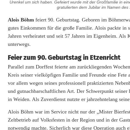
Urenkel um sich haben. Gefeiert wurde mit der Großfamilie in ein
gratulierten dem Jubilar im Namen des 
J
Alois Böhm
feiert 90. Geburtstag. Geboren im Böhmerwald
gutes Einkommen für die große Familie. Alois packte in 
u
Jahren verheiratet und seit 57 Jahren im Eigenheim. Als 
b
unterwegs.
e
Feier zum 90. Geburtstag in Etzenricht
l
Parallel zum Dorffest feierte am zurückliegenden Woche
i
Kreis seiner vielköpfigen Familie und Freunde eine Fete a
vor allem wegen seines professionell praktizierten Neben
n
und gutnachbarschaftlichen Art. Der Schwerpunkt seiner h
E
in Weiden. Als Zuverdienst nutzte er jahrzehntelang seine
t
Alois Böhm war im Service nicht nur der „Mister Bierfes
z
Zeltbetrieb auf Volksfesten in der Region und in der Gas
notwendig machte. Sicherlich war diese Operation auch ei