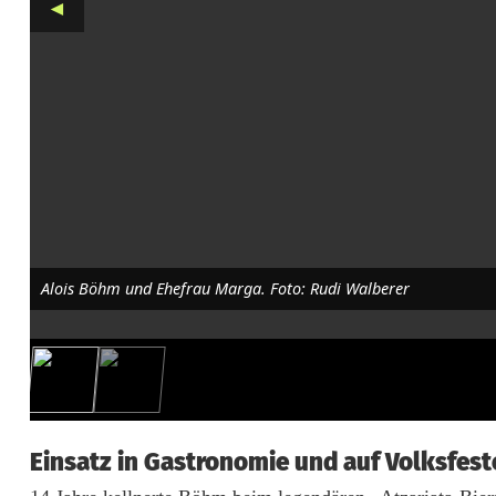
◄
B
ö
h
m
f
e
i
Alois Böhm und Ehefrau Marga. Foto: Rudi Walberer
e
r
t
9
Einsatz in Gastronomie und auf Volksfest
0