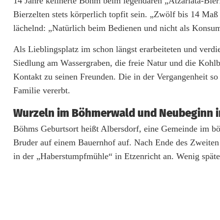
14 Jahre kellnerte Böhm beim legendären „Atzariata-Bierf
.
Bierzelten stets körperlich topfit sein. „Zwölf bis 14 Ma
G
lächelnd: „Natürlich beim Bedienen und nicht als Konsu
e
Als Lieblingsplatz im schon längst erarbeiteten und verdi
Siedlung am Wassergraben, die freie Natur und die Kohlbe
b
Kontakt zu seinen Freunden. Die in der Vergangenheit so 
u
Familie vererbt.
r
Wurzeln im Böhmerwald und Neubeginn in
t
Böhms Geburtsort heißt Albersdorf, eine Gemeinde im bö
s
Bruder auf einem Bauernhof auf. Nach Ende des Zweiten W
in der „Haberstumpfmühle“ in Etzenricht an. Wenig spät
t
a
g