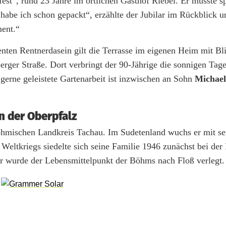
est“, rund 23 Jahre im örtlichen Gasthof Riebel. Er musste sp
ß habe ich schon gepackt“, erzählte der Jubilar im Rückblick u
ment.“
enten Rentnerdasein gilt die Terrasse im eigenen Heim mit Bli
rger Straße. Dort verbringt der 90-Jährige die sonnigen Tage
gerne geleistete Gartenarbeit ist inzwischen an Sohn
Michael
 der Oberpfalz
hmischen Landkreis Tachau. Im Sudetenland wuchs er mit se
eltkriegs siedelte sich seine Familie 1946 zunächst bei der 
er wurde der Lebensmittelpunkt der Böhms nach Floß verlegt.