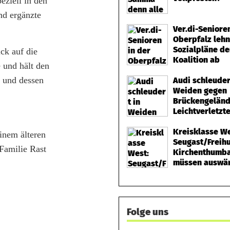
eziell in den
nd ergänzte
Ver.di-Seniore
Oberpfalz leh
Sozialpläne de
ck auf die
Koalition ab
 und hält den
und dessen
Audi schleuder
Weiden gegen
Brückengeländ
Leichtverletzt
Kreisklasse We
inem älteren
Seugast/Freih
Familie Rast
Kirchenthumb
müssen auswär
Folge uns