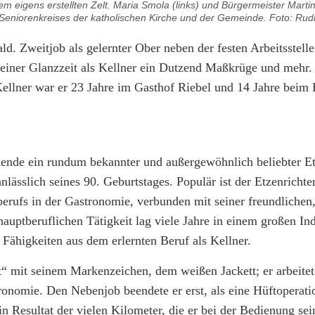
em eigens erstellten Zelt. Maria Smola (links) und Bürgermeister Marti
Seniorenkreises der katholischen Kirche und der Gemeinde. Foto: Rud
. Zweitjob als gelernter Ober neben der festen Arbeitsstelle
seiner Glanzzeit als Kellner ein Dutzend Maßkrüge und mehr. 
Kellner war er 23 Jahre im Gasthof Riebel und 14 Jahre beim 
nende ein rundum bekannter und außergewöhnlich beliebter Et
nlässlich seines 90. Geburtstages. Populär ist der Etzenricht
berufs in der Gastronomie, verbunden mit seiner freundlichen,
auptberuflichen Tätigkeit lag viele Jahre in einem großen Ind
 Fähigkeiten aus dem erlernten Beruf als Kellner.
t“ mit seinem Markenzeichen, dem weißen Jackett; er arbeite
tronomie. Den Nebenjob beendete er erst, als eine Hüftoperati
n Resultat der vielen Kilometer, die er bei der Bedienung sei