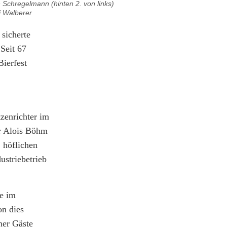
n Schregelmann (hinten 2. von links)
i Walberer
 sicherte
Seit 67
Bierfest
zenrichter im
er Alois Böhm
 höflichen
ustriebetrieb
te im
on dies
ner Gäste