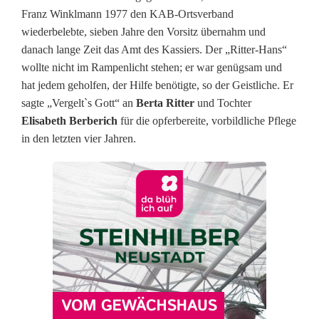
Franz Winklmann 1977 den KAB-Ortsverband
:
wiederbelebte, sieben Jahre den Vorsitz übernahm und
Ä
danach lange Zeit das Amt des Kassiers. Der „Ritter-Hans“
wollte nicht im Rampenlicht stehen; er war genügsam und
l
hat jedem geholfen, der Hilfe benötigte, so der Geistliche. Er
t
sagte „Vergelt`s Gott“ an
Berta Ritter
und Tochter
Elisabeth Berberich
für die opferbereite, vorbildliche Pflege
e
in den letzten vier Jahren.
s
t
e
r
B
ü