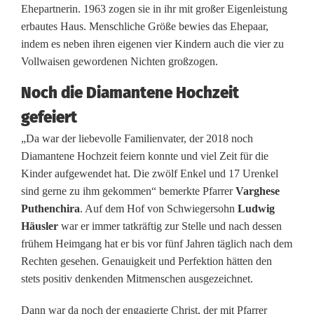
Ehepartnerin. 1963 zogen sie in ihr mit großer Eigenleistung
J
erbautes Haus. Menschliche Größe bewies das Ehepaar,
o
indem es neben ihren eigenen vier Kindern auch die vier zu
Vollwaisen gewordenen Nichten großzogen.
h
Noch die Diamantene Hochzeit
a
gefeiert
n
„Da war der liebevolle Familienvater, der 2018 noch
n
Diamantene Hochzeit feiern konnte und viel Zeit für die
R
Kinder aufgewendet hat. Die zwölf Enkel und 17 Urenkel
sind gerne zu ihm gekommen“ bemerkte Pfarrer
Varghese
i
Puthenchira
. Auf dem Hof von Schwiegersohn
Ludwig
t
Häusler
war er immer tatkräftig zur Stelle und nach dessen
frühem Heimgang hat er bis vor fünf Jahren täglich nach dem
t
Rechten gesehen. Genauigkeit und Perfektion hätten den
stets positiv denkenden Mitmenschen ausgezeichnet.
e
r
Dann war da noch der engagierte Christ, der mit Pfarrer