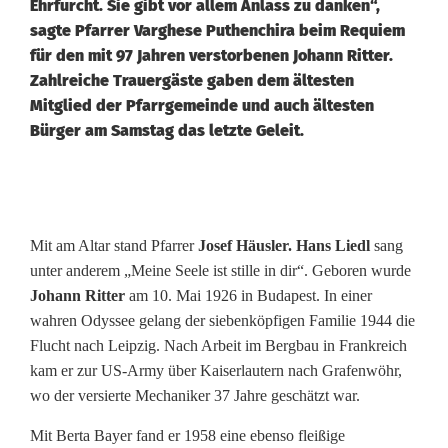
Ehrfurcht. Sie gibt vor allem Anlass zu danken“,
sagte Pfarrer Varghese Puthenchira beim Requiem
für den mit 97 Jahren verstorbenen Johann Ritter.
Zahlreiche Trauergäste gaben dem ältesten
Mitglied der Pfarrgemeinde und auch ältesten
Bürger am Samstag das letzte Geleit.
N
a
Mit am Altar stand Pfarrer
Josef Häusler. Hans Liedl
sang
unter anderem „Meine Seele ist stille in dir“. Geboren wurde
c
Johann Ritter
am 10. Mai 1926 in Budapest. In einer
h
wahren Odyssee gelang der siebenköpfigen Familie 1944 die
Flucht nach Leipzig. Nach Arbeit im Bergbau in Frankreich
r
kam er zur US-Army über Kaiserlautern nach Grafenwöhr,
u
wo der versierte Mechaniker 37 Jahre geschätzt war.
f
Mit Berta Bayer fand er 1958 eine ebenso fleißige