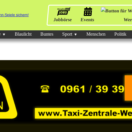
Jobbörse
Events
Wer
e
Blaulicht
Buntes
Sport
Menschen
Politik