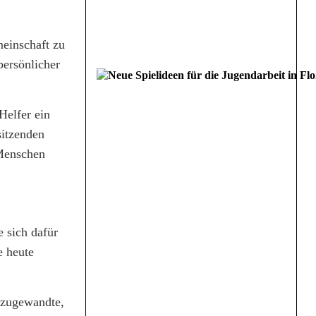
meinschaft zu
persönlicher
Helfer ein
sitzenden
 Menschen
 sich dafür
e heute
e zugewandte,