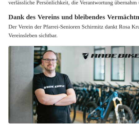
verlässliche Persönlichkeit, die Verantwortung übernahm
e
n
Dank des Vereins und bleibendes Vermächtn
Der Verein der Pfarrei-Senioren Schirmitz dankt Rosa Kru
t
Vereinsleben sichtbar.
r
a
u
e
r
n
u
m
G