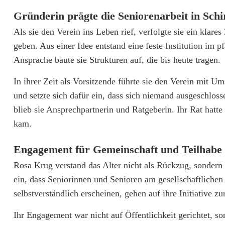
a
Gründerin prägte die Seniorenarbeit in Schi
r
Als sie den Verein ins Leben rief, verfolgte sie ein kla
r
geben. Aus einer Idee entstand eine feste Institution im p
e
Ansprache baute sie Strukturen auf, die bis heute tragen.
i
In ihrer Zeit als Vorsitzende führte sie den Verein mit Um
und setzte sich dafür ein, dass sich niemand ausgeschlo
-
blieb sie Ansprechpartnerin und Ratgeberin. Ihr Rat hat
S
kam.
e
Engagement für Gemeinschaft und Teilhabe
n
Rosa Krug verstand das Alter nicht als Rückzug, sondern
i
ein, dass Seniorinnen und Senioren am gesellschaftlichen
o
selbstverständlich erscheinen, gehen auf ihre Initiative zu
r
Ihr Engagement war nicht auf Öffentlichkeit gerichtet, s