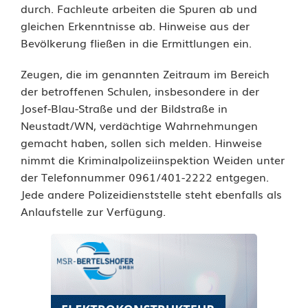
durch. Fachleute arbeiten die Spuren ab und
u
gleichen Erkenntnisse ab. Hinweise aus der
l
Bevölkerung fließen in die Ermittlungen ein.
e
Zeugen, die im genannten Zeitraum im Bereich
der betroffenen Schulen, insbesondere in der
n
Josef-Blau-Straße und der Bildstraße in
i
Neustadt/WN, verdächtige Wahrnehmungen
gemacht haben, sollen sich melden. Hinweise
n
nimmt die Kriminalpolizeiinspektion Weiden unter
N
der Telefonnummer 0961/401-2222 entgegen.
Jede andere Polizeidienststelle steht ebenfalls als
e
Anlaufstelle zur Verfügung.
u
s
t
a