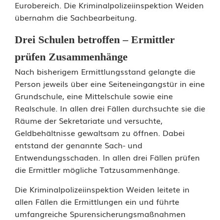
Eurobereich. Die Kriminalpolizeiinspektion Weiden
c
übernahm die Sachbearbeitung.
h
Drei Schulen betroffen – Ermittler
e
prüfen Zusammenhänge
i
Nach bisherigem Ermittlungsstand gelangte die
n
Person jeweils über eine Seiteneingangstür in eine
Grundschule, eine Mittelschule sowie eine
d
Realschule. In allen drei Fällen durchsuchte sie die
r
Räume der Sekretariate und versuchte,
Geldbehältnisse gewaltsam zu öffnen. Dabei
e
entstand der genannte Sach- und
i
Entwendungsschaden. In allen drei Fällen prüfen
die Ermittler mögliche Tatzusammenhänge.
S
Die Kriminalpolizeiinspektion Weiden leitete in
c
allen Fällen die Ermittlungen ein und führte
h
umfangreiche Spurensicherungsmaßnahmen