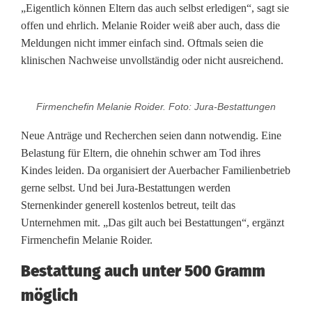
„Eigentlich können Eltern das auch selbst erledigen“, sagt sie
k
offen und ehrlich. Melanie Roider weiß aber auch, dass die
Meldungen nicht immer einfach sind. Oftmals seien die
u
klinischen Nachweise unvollständig oder nicht ausreichend.
n
d
Firmenchefin Melanie Roider. Foto: Jura-Bestattungen
e
Neue Anträge und Recherchen seien dann notwendig. Eine
Belastung für Eltern, die ohnehin schwer am Tod ihres
n
Kindes leiden. Da organisiert der Auerbacher Familienbetrieb
e
gerne selbst. Und bei Jura-Bestattungen werden
Sternenkinder generell kostenlos betreut, teilt das
r
Unternehmen mit. „Das gilt auch bei Bestattungen“, ergänzt
h
Firmenchefin Melanie Roider.
a
Bestattung auch unter 500 Gramm
l
möglich