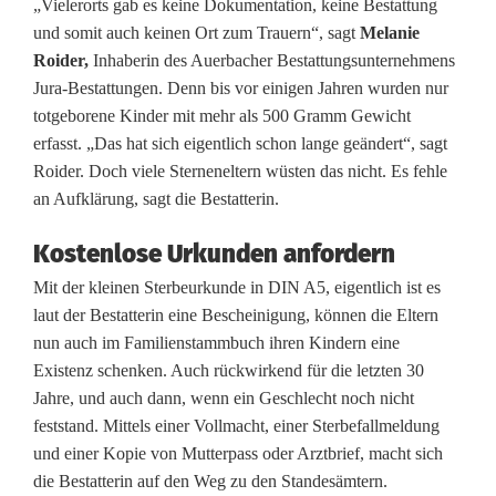
„Vielerorts gab es keine Dokumentation, keine Bestattung
n
und somit auch keinen Ort zum Trauern“, sagt
Melanie
Roider,
Inhaberin des Auerbacher Bestattungsunternehmens
e
Jura-Bestattungen. Denn bis vor einigen Jahren wurden nur
n
totgeborene Kinder mit mehr als 500 Gramm Gewicht
erfasst. „Das hat sich eigentlich schon lange geändert“, sagt
G
Roider. Doch viele Sterneneltern wüsten das nicht. Es fehle
e
an Aufklärung, sagt die Bestatterin.
b
Kostenlose Urkunden anfordern
u
Mit der kleinen Sterbeurkunde in DIN A5, eigentlich ist es
laut der Bestatterin eine Bescheinigung, können die Eltern
r
nun auch im Familienstammbuch ihren Kindern eine
t
Existenz schenken. Auch rückwirkend für die letzten 30
Jahre, und auch dann, wenn ein Geschlecht noch nicht
s
feststand. Mittels einer Vollmacht, einer Sterbefallmeldung
u
und einer Kopie von Mutterpass oder Arztbrief, macht sich
die Bestatterin auf den Weg zu den Standesämtern.
r