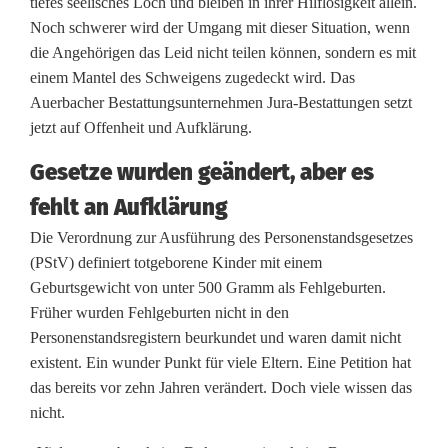
tiefes seelisches Loch und bleiben in ihrer Hilflosigkeit allein.
n
Noch schwerer wird der Umgang mit dieser Situation, wenn
die Angehörigen das Leid nicht teilen können, sondern es mit
e
einem Mantel des Schweigens zugedeckt wird. Das
n
Auerbacher Bestattungsunternehmen Jura-Bestattungen setzt
jetzt auf Offenheit und Aufklärung.
k
Gesetze wurden geändert
, aber es
i
fehlt an Aufklärung
n
Die Verordnung zur Ausführung des Personenstandsgesetzes
d
(PStV) definiert totgeborene Kinder mit einem
e
Geburtsgewicht von unter 500 Gramm als Fehlgeburten.
Früher wurden Fehlgeburten nicht in den
r
Personenstandsregistern beurkundet und waren damit nicht
k
existent. Ein wunder Punkt für viele Eltern. Eine Petition hat
das bereits vor zehn Jahren verändert. Doch viele wissen das
ö
nicht.
n