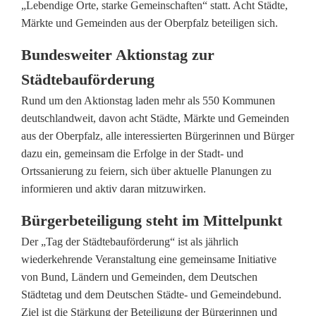
ü
„Lebendige Orte, starke Gemeinschaften“ statt. Acht Städte,
Märkte und Gemeinden aus der Oberpfalz beteiligen sich.
r
g
Bundesweiter Aktionstag zur
Städtebauförderung
e
Rund um den Aktionstag laden mehr als 550 Kommunen
r
deutschlandweit, davon acht Städte, Märkte und Gemeinden
f
aus der Oberpfalz, alle interessierten Bürgerinnen und Bürger
dazu ein, gemeinsam die Erfolge in der Stadt- und
e
Ortssanierung zu feiern, sich über aktuelle Planungen zu
i
informieren und aktiv daran mitzuwirken.
e
Bürgerbeteiligung steht im Mittelpunkt
r
Der „Tag der Städtebauförderung“ ist als jährlich
wiederkehrende Veranstaltung eine gemeinsame Initiative
n
von Bund, Ländern und Gemeinden, dem Deutschen
S
Städtetag und dem Deutschen Städte- und Gemeindebund.
Ziel ist die Stärkung der Beteiligung der Bürgerinnen und