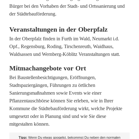
t
Bürger bei den Vorhaben der Stadt- und Ortssanierung und
ä
der Städtebauförderung.
d
Veranstaltungen in der Oberpfalz
t
In der Oberpfalz finden in Furth im Wald, Neumarkt i.d.
Opf., Regensburg, Roding, Tirschenreuth, Waidhaus,
e
Waldsassen und Wernberg-Köblitz Veranstaltungen statt.
b
Mitmachangebote vor Ort
a
Bei Baustellenbesichtigungen, Eröffnungen,
u
Stadtspaziergängen, Führungen zu örtlichen
Sanierungsmaßnahmen sowie Events wie einer
f
Pflanzentauschbörse können Sie erleben, wie in Ihrer
ö
Kommune die Städtebauförderung wirkt, welche Projekte
umgesetzt oder in Planung sind und wie Sie diese
r
mitgestalten können.
d
Tipp:
Wenn Du etwas googelst, bekommst Du neben den normalen