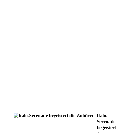
Italo-
Serenade
begeistert