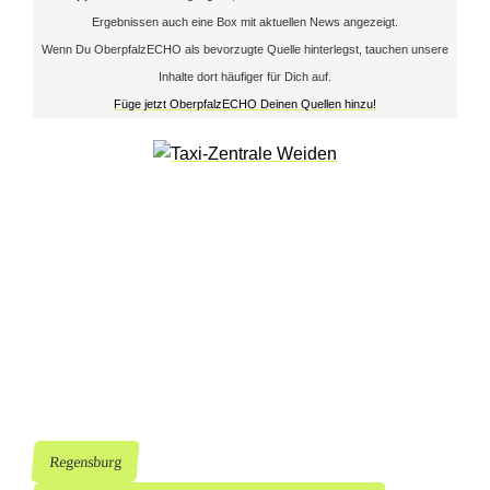
e
Ergebnissen auch eine Box mit aktuellen News angezeigt.
Wenn Du OberpfalzECHO als bevorzugte Quelle hinterlegst, tauchen unsere
r
Inhalte dort häufiger für Dich auf.
u
Füge jetzt OberpfalzECHO Deinen Quellen hinzu!
n
g
i
n
R
e
g
e
Regensburg
n