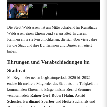
b
e
n
Die Stadt Waldsassen hat am Mittwochabend im Kunsthaus
d
Waldsassen einen Ehrenabend veranstaltet. In diesem
Rahmen ehrte sie Persönlichkeiten, die sich über viele Jahre
w
für die Stadt und ihre Bürgerinnen und Bürger engagiert
ü
haben.
r
Ehrungen und Verabschiedungen im
d
Stadtrat
i
Mit Beginn der neuen Legislaturperiode 2026 bis 2032
endete für mehrere Mitglieder des Stadtrats ihre Tätigkeit im
g
kommunalen Ehrenamt. Bürgermeister
Bernd Sommer
t
verabschiedete
Rainer Gerl
,
Robert Hahn
,
Astrid
Schuster
,
Ferdinand Sperber
und
Heike Suchanek
und
l