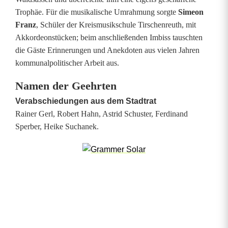
t
Trophäe. Für die musikalische Umrahmung sorgte
Simeon
a
Franz
, Schüler der Kreismusikschule Tirschenreuth, mit
d
Akkordeonstücken; beim anschließenden Imbiss tauschten
die Gäste Erinnerungen und Anekdoten aus vielen Jahren
t
kommunalpolitischer Arbeit aus.
r
Namen der Geehrten
ä
Verabschiedungen aus dem Stadtrat
Rainer Gerl, Robert Hahn, Astrid Schuster, Ferdinand
t
Sperber, Heike Suchanek.
e
i
n
W
a