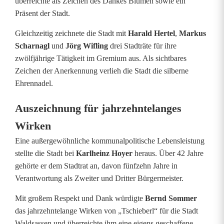
überreichte als Zeichen des Dankes Blumen sowie ein
a
Präsent der Stadt.
n
Gleichzeitig zeichnete die Stadt mit
Harald Hertel
,
Markus
Scharnagl
und
Jörg Wifling
drei Stadträte für ihre
g
zwölfjährige Tätigkeit im Gremium aus. Als sichtbares
j
Zeichen der Anerkennung verlieh die Stadt die silberne
Ehrennadel.
ä
Auszeichnung für jahrzehntelanges
h
Wirken
r
Eine außergewöhnliche kommunalpolitische Lebensleistung
i
stellte die Stadt bei
Karlheinz Hoyer
heraus. Über 42 Jahre
g
gehörte er dem Stadtrat an, davon fünfzehn Jahre in
Verantwortung als Zweiter und Dritter Bürgermeister.
e
Mit großem Respekt und Dank würdigte
Bernd Sommer
S
das jahrzehntelange Wirken von „Tschieberl“ für die Stadt
Waldsassen und überreichte ihm eine eigens geschaffene