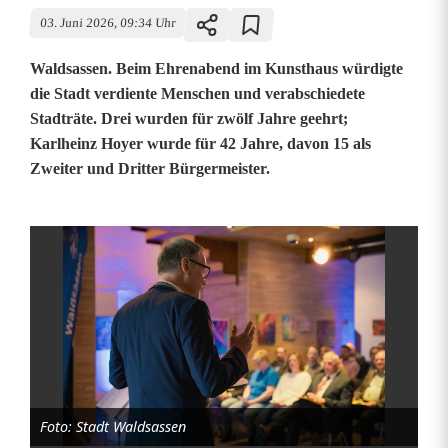
03. Juni 2026, 09:34 Uhr
Waldsassen. Beim Ehrenabend im Kunsthaus würdigte
die Stadt verdiente Menschen und verabschiedete
Stadträte. Drei wurden für zwölf Jahre geehrt;
Karlheinz Hoyer wurde für 42 Jahre, davon 15 als
Zweiter und Dritter Bürgermeister.
E
h
r
e
n
Foto: Stadt Waldsassen
a