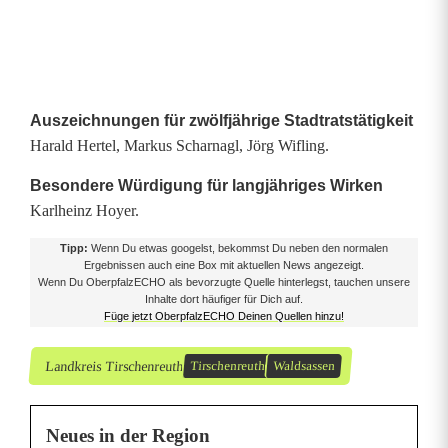
l
d
s
a
Auszeichnungen für zwölfjährige Stadtratstätigkeit
Harald Hertel, Markus Scharnagl, Jörg Wifling.
s
Besondere Würdigung für langjähriges Wirken
s
Karlheinz Hoyer.
e
Tipp:
Wenn Du etwas googelst, bekommst Du neben den normalen
Ergebnissen auch eine Box mit aktuellen News angezeigt.
n
Wenn Du OberpfalzECHO als bevorzugte Quelle hinterlegst, tauchen unsere
Inhalte dort häufiger für Dich auf.
Füge jetzt OberpfalzECHO Deinen Quellen hinzu!
Landkreis Tirschenreuth
Tirschenreuth
Waldsassen
Neues in der Region