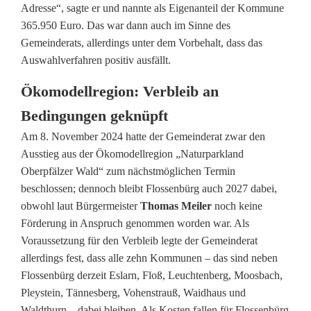
Adresse“, sagte er und nannte als Eigenanteil der Kommune
n
365.950 Euro. Das war dann auch im Sinne des
W
Gemeinderats, allerdings unter dem Vorbehalt, dass das
Auswahlverfahren positiv ausfällt.
e
Ökomodellregion: Verbleib an
g
Bedingungen geknüpft
f
Am 8. November 2024 hatte der Gemeinderat zwar den
ü
Ausstieg aus der Ökomodellregion „Naturparkland
r
Oberpfälzer Wald“ zum nächstmöglichen Termin
beschlossen; dennoch bleibt Flossenbürg auch 2027 dabei,
G
obwohl laut Bürgermeister
Thomas Meiler
noch keine
i
Förderung in Anspruch genommen worden war. Als
Voraussetzung für den Verbleib legte der Gemeinderat
g
allerdings fest, dass alle zehn Kommunen – das sind neben
a
Flossenbürg derzeit Eslarn, Floß, Leuchtenberg, Moosbach,
Pleystein, Tännesberg, Vohenstrauß, Waidhaus und
b
Waldthurn – dabei bleiben. Als Kosten fallen für Flossenbürg