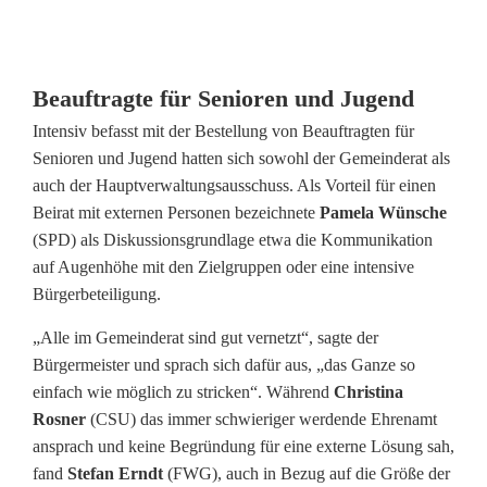
o
s
Beauftragte für Senioren und Jugend
s
Intensiv befasst mit der Bestellung von Beauftragten für
e
Senioren und Jugend hatten sich sowohl der Gemeinderat als
auch der Hauptverwaltungsausschuss. Als Vorteil für einen
n
Beirat mit externen Personen bezeichnete
Pamela Wünsche
(SPD) als Diskussionsgrundlage etwa die Kommunikation
b
auf Augenhöhe mit den Zielgruppen oder eine intensive
ü
Bürgerbeteiligung.
r
„Alle im Gemeinderat sind gut vernetzt“, sagte der
g
Bürgermeister und sprach sich dafür aus, „das Ganze so
einfach wie möglich zu stricken“. Während
Christina
Rosner
(CSU) das immer schwieriger werdende Ehrenamt
ansprach und keine Begründung für eine externe Lösung sah,
fand
Stefan Erndt
(FWG), auch in Bezug auf die Größe der