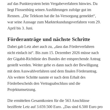
d
auf das Punktesystem beim Vergabeverfahren hinwies. Da
liegt Flossenbürg seinen Ausführungen zufolge gut im
e
Rennen. „Die Telekom hat die Ist-Versorgung gemeldet“,
r
war seine Aussage zum Markterkundungsverfahren vom 29.
April bis 3. Juni.
a
Förderanträge und nächste Schritte
t
Dabei gab Letz aber auch zu, „dass das Förderverfahren
e
nicht einfach ist“. Bis zum 15. Dezember 2026 müsse nach
b
der Gigabit-Richtlinie des Bundes der entsprechende Antrag
gestellt werden. Weiter gehe es dann nach der Bewilligung
n
mit dem Auswahlverfahren und dem finalen Förderantrag.
e
Als weitere Schritte nannte er nach dem Erhalt des
Förderbescheids den Vertragsabschluss und die
t
Projektumsetzung.
d
Die ermittelten Gesamtkosten für die 563 Anschlüsse
e
bezifferte Letz auf 3.659.500 Euro. „Das sind 6.500 Euro pro