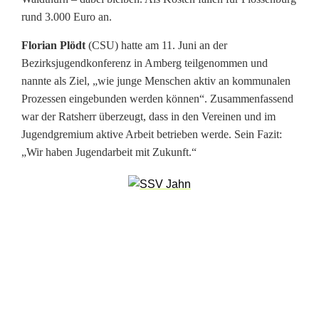
i
rund 3.000 Euro an.
t
Florian Plödt
(CSU) hatte am 11. Juni an der
Bezirksjugendkonferenz in Amberg teilgenommen und
a
nannte als Ziel, „wie junge Menschen aktiv an kommunalen
u
Prozessen eingebunden werden können“. Zusammenfassend
war der Ratsherr überzeugt, dass in den Vereinen und im
s
Jugendgremium aktive Arbeit betrieben werde. Sein Fazit:
b
„Wir haben Jugendarbeit mit Zukunft.“
a
u
i
n
F
l