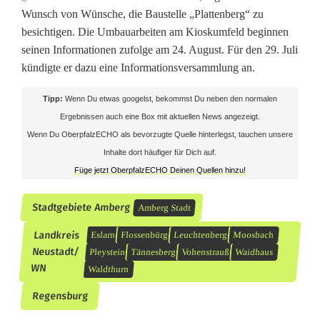
Wunsch von Wünsche, die Baustelle „Plattenberg“ zu
besichtigen. Die Umbauarbeiten am Kioskumfeld beginnen
seinen Informationen zufolge am 24. August. Für den 29. Juli
kündigte er dazu eine Informationsversammlung an.
Tipp:
Wenn Du etwas googelst, bekommst Du neben den normalen
Ergebnissen auch eine Box mit aktuellen News angezeigt.
Wenn Du OberpfalzECHO als bevorzugte Quelle hinterlegst, tauchen unsere
Inhalte dort häufiger für Dich auf.
Füge jetzt OberpfalzECHO Deinen Quellen hinzu!
Stadtgebiete Amberg
Amberg Stadt
Landkreis
Eslarn
Flossenbürg
Leuchtenberg
Moosbach
Neustadt/
Pleystein
Tännesberg
Vohenstrauß
Waidhaus
WN
Waldthurn
Regensburg