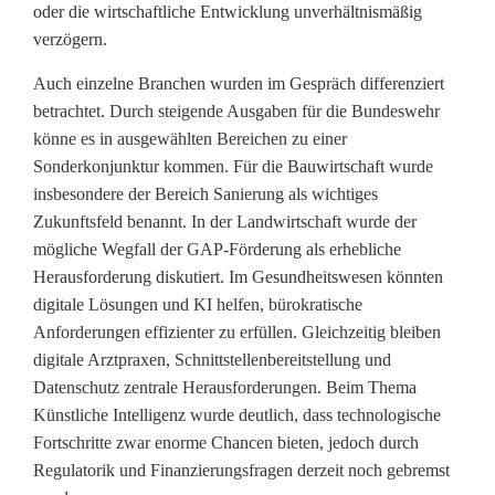
e
oder die wirtschaftliche Entwicklung unverhältnismäßig
verzögern.
i
Auch einzelne Branchen wurden im Gespräch differenziert
t
betrachtet. Durch steigende Ausgaben für die Bundeswehr
f
könne es in ausgewählten Bereichen zu einer
Sonderkonjunktur kommen. Für die Bauwirtschaft wurde
ü
insbesondere der Bereich Sanierung als wichtiges
r
Zukunftsfeld benannt. In der Landwirtschaft wurde der
mögliche Wegfall der GAP-Förderung als erhebliche
R
Herausforderung diskutiert. Im Gesundheitswesen könnten
e
digitale Lösungen und KI helfen, bürokratische
Anforderungen effizienter zu erfüllen. Gleichzeitig bleiben
f
digitale Arztpraxen, Schnittstellenbereitstellung und
o
Datenschutz zentrale Herausforderungen. Beim Thema
Künstliche Intelligenz wurde deutlich, dass technologische
r
Fortschritte zwar enorme Chancen bieten, jedoch durch
m
Regulatorik und Finanzierungsfragen derzeit noch gebremst