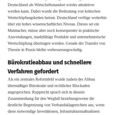
Deutschland als Wirtschaftsstandort wieder attraktiver
c
werden kann. Dabei wurde die Bedeutung von kritischen
Wertschöpfungsketten betont. Deutschland verfüge weiterhin
h
über ein hohes wissenschaftliches Niveau. Dieses sei ein
e
Mutmacher, müsse aber noch konsequenter in praktische
Anwendungen, marktfähige Produkte und unternehmerische
n
Wertschöpfung übertragen werden. Gerade der Transfer von
r
Theorie in Praxis bleibe verbesserungswürdig.
e
Bürokratieabbau und schnellere
u
Verfahren gefordert
t
Als ein zentrales Reformfeld wurde zudem der Abbau
übermäßiger Bürokratie und rechtlicher Blockaden
h
angesprochen. Rupprecht sprach sich in diesem
:
Zusammenhang für den Wegfall beziehungsweise die
deutliche Begrenzung von Verbandsklagerechten aus, wenn
Z
diese notwendige Investitionen, Infrastrukturmaßnahmen