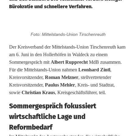
Bürokratie und schnellere Verfahren.
M
Foto: Mittelstands-Union Tirschenreuth
i
Der Kreisverband der Mittelstands-Union Tirschenreuth kam
t
am 6. Juni in den Hollerhöfen in Waldeck zu einem
Sommergespräch mit
Albert Rupprecht
MdB zusammen.
t
Für die Mittelstands-Union nahmen
Leonhard Zintl
,
e
Kreisvorsitzender,
Roman Melzner
, stellvertretender
Kreisvorsitzender,
Paulus Mehler
, Kreis- und Stadtrat,
l
sowie
Christian Kraus
, Kreisgeschäftsführer, teil.
s
Sommergespräch fokussiert
t
wirtschaftliche Lage und
a
Reformbedarf
n