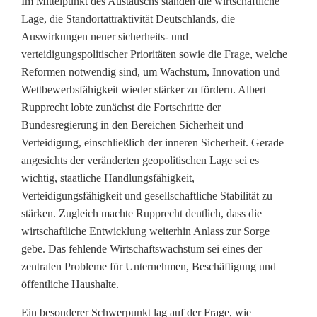
Im Mittelpunkt des Austauschs standen die wirtschaftliche
d
Lage, die Standortattraktivität Deutschlands, die
Auswirkungen neuer sicherheits- und
s
verteidigungspolitischer Prioritäten sowie die Frage, welche
-
Reformen notwendig sind, um Wachstum, Innovation und
Wettbewerbsfähigkeit wieder stärker zu fördern. Albert
U
Rupprecht lobte zunächst die Fortschritte der
n
Bundesregierung in den Bereichen Sicherheit und
Verteidigung, einschließlich der inneren Sicherheit. Gerade
i
angesichts der veränderten geopolitischen Lage sei es
o
wichtig, staatliche Handlungsfähigkeit,
Verteidigungsfähigkeit und gesellschaftliche Stabilität zu
n
stärken. Zugleich machte Rupprecht deutlich, dass die
wirtschaftliche Entwicklung weiterhin Anlass zur Sorge
T
gebe. Das fehlende Wirtschaftswachstum sei eines der
i
zentralen Probleme für Unternehmen, Beschäftigung und
öffentliche Haushalte.
r
s
Ein besonderer Schwerpunkt lag auf der Frage, wie