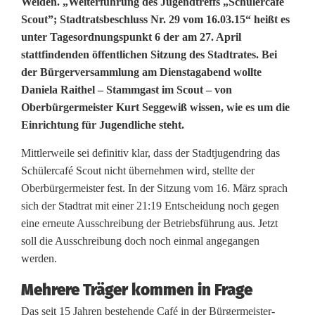
N
Weiden. „Weiterführung des Jugendtreffs „Schülercafe
Scout”; Stadtratsbeschluss Nr. 29 vom 16.03.15“ heißt es
o
unter Tagesordnungspunkt 6 der am 27. April
stattfindenden öffentlichen Sitzung des Stadtrates. Bei
c
der Bürgerversammlung am Dienstagabend wollte
h
Daniela Raithel – Stammgast im Scout – von
Oberbürgermeister Kurt Seggewiß wissen, wie es um die
e
Einrichtung für Jugendliche steht.
i
Mittlerweile sei definitiv klar, dass der Stadtjugendring das
n
Schülercafé Scout nicht übernehmen wird, stellte der
Oberbürgermeister fest. In der Sitzung vom 16. März sprach
e
sich der Stadtrat mit einer 21:19 Entscheidung noch gegen
C
eine erneute Ausschreibung der Betriebsführung aus. Jetzt
soll die Ausschreibung doch noch einmal angegangen
h
werden.
a
Mehrere Träger kommen in Frage
n
Das seit 15 Jahren bestehende Café in der Bürgermeister-