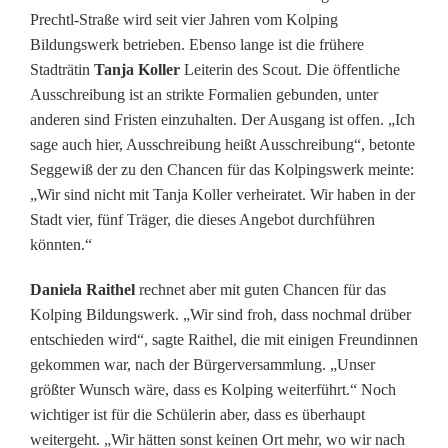
c
Prechtl-Straße wird seit vier Jahren vom Kolping
Bildungswerk betrieben. Ebenso lange ist die frühere
e
Stadträtin
Tanja Koller
Leiterin des Scout. Die öffentliche
f
Ausschreibung ist an strikte Formalien gebunden, unter
anderen sind Fristen einzuhalten. Der Ausgang ist offen. „Ich
ü
sage auch hier, Ausschreibung heißt Ausschreibung“, betonte
r
Seggewiß der zu den Chancen für das Kolpingswerk meinte:
„Wir sind nicht mit Tanja Koller verheiratet. Wir haben in der
d
Stadt vier, fünf Träger, die dieses Angebot durchführen
a
könnten.“
s
Daniela Raithel
rechnet aber mit guten Chancen für das
S
Kolping Bildungswerk. „Wir sind froh, dass nochmal drüber
entschieden wird“, sagte Raithel, die mit einigen Freundinnen
c
gekommen war, nach der Bürgerversammlung. „Unser
größter Wunsch wäre, dass es Kolping weiterführt.“ Noch
o
wichtiger ist für die Schülerin aber, dass es überhaupt
u
weitergeht. „Wir hätten sonst keinen Ort mehr, wo wir nach