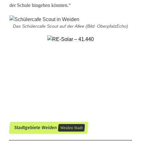
der Schule hingehen könnten.“
t
Das Schülercafe Scout auf der Allee (Bild: OberpfalzEcho)
Stadtgebiete Weiden
Weiden Stadt