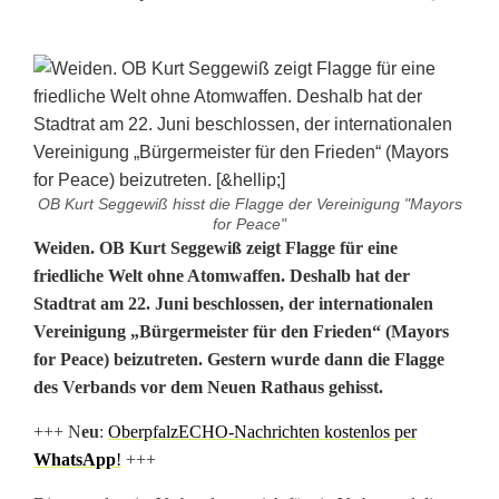
OB Kurt Seggewiß hisst die Flagge der Vereinigung "Mayors
for Peace"
W
Weiden. OB Kurt Seggewiß zeigt Flagge für eine
friedliche Welt ohne Atomwaffen. Deshalb hat der
e
Stadtrat am 22. Juni beschlossen, der internationalen
Vereinigung „Bürgermeister für den Frieden“ (Mayors
i
for Peace) beizutreten. Gestern wurde dann die Flagge
d
des Verbands vor dem Neuen Rathaus gehisst.
e
+++ N
eu
:
OberpfalzECHO-Nachrichten kostenlos per
n
WhatsApp
!
+++