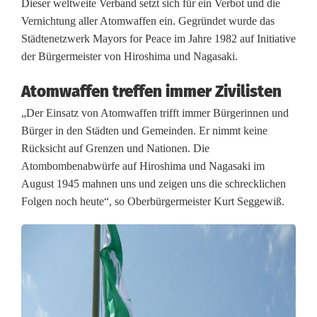
s
Dieser weltweite Verband setzt sich für ein Verbot und die
Vernichtung aller Atomwaffen ein. Gegründet wurde das
a
Städtenetzwerk Mayors for Peace im Jahre 1982 auf Initiative
g
der Bürgermeister von Hiroshima und Nagasaki.
t
Atomwaffen treffen immer Zivilisten
N
„Der Einsatz von Atomwaffen trifft immer Bürgerinnen und
Bürger in den Städten und Gemeinden. Er nimmt keine
E
Rücksicht auf Grenzen und Nationen. Die
I
Atombombenabwürfe auf Hiroshima und Nagasaki im
August 1945 mahnen uns und zeigen uns die schrecklichen
N
Folgen noch heute“, so Oberbürgermeister Kurt Seggewiß.
z
u
A
t