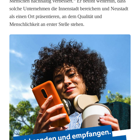
Menschen nachhaltig verbessert.“ Er betont weiterhin, dass
e
solche Unternehmen die Innenstadt bereichern und Neustadt
n
als einen Ort präsentieren, an dem Qualität und
Menschlichkeit an erster Stelle stehen.
t
r
u
m
f
ü
r
F
u
ß