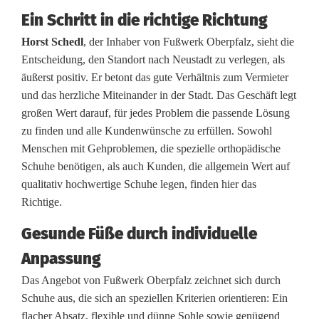
w
Ein Schritt in die richtige Richtung
e
Horst Schedl
, der Inhaber von Fußwerk Oberpfalz, sieht die
r
Entscheidung, den Standort nach Neustadt zu verlegen, als
äußerst positiv. Er betont das gute Verhältnis zum Vermieter
k
und das herzliche Miteinander in der Stadt. Das Geschäft legt
O
großen Wert darauf, für jedes Problem die passende Lösung
zu finden und alle Kundenwünsche zu erfüllen. Sowohl
b
Menschen mit Gehproblemen, die spezielle orthopädische
e
Schuhe benötigen, als auch Kunden, die allgemein Wert auf
qualitativ hochwertige Schuhe legen, finden hier das
r
Richtige.
p
Gesunde Füße durch individuelle
f
Anpassung
a
Das Angebot von Fußwerk Oberpfalz zeichnet sich durch
l
Schuhe aus, die sich an speziellen Kriterien orientieren: Ein
flacher Absatz, flexible und dünne Sohle sowie genügend