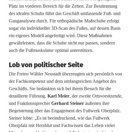
z
Platz im vorderen Bereich für die Zehen. Zur Bestimmung
:
des idealen Schuhs führt das Geschäft umfassende Fuß- und
Ganganalysen durch. Für orthopädische Maßschuhe erfolgt
N
sogar ein individueller 3D-Scan des Fußes, auf dessen Basis
e
ein eigenes Modell angefertigt wird. Diese Maßnahmen
gewährleisten, dass die Schuhe nicht nur passen, sondern
u
auch die Fußmuskulatur optimal unterstützen.
s
Lob von politischer Seite
t
Die Freien Wähler Neustadt überzeugten sich persönlich von
a
der Fachkompetenz und dem umfangreichen Angebot des
Geschäfts. Sie bedankten sich bei ihrem Besuch für die
d
detaillierte Führung.
Karl Meier
, der zweite Ortsvorsitzende,
t
und Fraktionssprecher
Gerhard Steiner
äußerten ihre
Begeisterung über das Engagement des Fußwerk Oberpfalz.
s
Steiner lobte: „Es ist beeindruckend, wie das Fußwerk
Z
Oberpfalz mit Herzblut und Fachwissen das Leben vieler