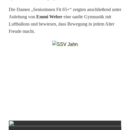
i
Die Damen „Seniorinnen Fit 65+“ zeigten anschließend unter
n
Anleitung von
Emmi Weber
eine sanfte Gymnastik mit
Luftballons und bewiesen, dass Bewegung in jedem Alter
i
Freude macht.
n
V
o
h
e
n
s
t
r