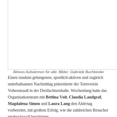
Aktives Aufwärmen für alle. Bilder: Gabriele Buchbinder
A
Einen rundum gelungenen, sportlich-aktiven und zugleich
unterhaltsamen Nachmittag präsentierte der Turnverein
k
Vohenstrauß in der Dreifachturnhalle. Wochenlang hatte das
Organisationsteam mit
Bettina Voit
,
Claudia Landgraf
,
t
Magdalena Simon
und
Laura Lang
den Aktivtag
i
vorbereitet, mit großem Erfolg, wie die zahlreichen Besucher
eindrucksvoll bestätigten.