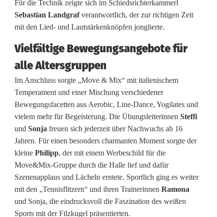
Für die Technik zeigte sich im Schiedsrichterkammerl
r
Sebastian Landgraf
verantwortlich, der zur richtigen Zeit
t
mit den Lied- und Lautstärkenknöpfen jonglierte.
G
Vielfältige Bewegungsangebote für
r
alle Altersgruppen
o
Im Anschluss sorgte „Move & Mix“ mit italienischem
Temperament und einer Mischung verschiedener
ß
Bewegungsfacetten aus Aerobic, Line-Dance, Yogilates und
u
vielem mehr für Begeisterung. Die Übungsleiterinnen
Steffi
und
Sonja
freuen sich jederzeit über Nachwuchs ab 16
n
Jahren. Für einen besonders charmanten Moment sorgte der
d
kleine
Philipp
, der mit einem Werbeschild für die
Move&Mix-Gruppe durch die Halle lief und dafür
K
Szenenapplaus und Lächeln erntete. Sportlich ging es weiter
l
mit den „Tennisflitzern“ und ihren Trainerinnen
Ramona
und Sonja, die eindrucksvoll die Faszination des weißen
e
Sports mit der Filzkugel präsentierten.