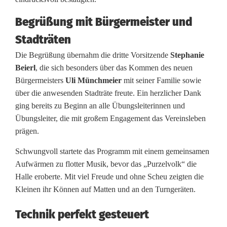
v
t
Begrüßung mit Bürgermeister und
Stadträten
a
Die Begrüßung übernahm die dritte Vorsitzende
Stephanie
g
Beierl
, die sich besonders über das Kommen des neuen
b
Bürgermeisters
Uli Münchmeier
mit seiner Familie sowie
über die anwesenden Stadträte freute. Ein herzlicher Dank
e
ging bereits zu Beginn an alle Übungsleiterinnen und
g
Übungsleiter, die mit großem Engagement das Vereinsleben
prägen.
e
Schwungvoll startete das Programm mit einem gemeinsamen
i
Aufwärmen zu flotter Musik, bevor das „Purzelvolk“ die
s
Halle eroberte. Mit viel Freude und ohne Scheu zeigten die
Kleinen ihr Können auf Matten und an den Turngeräten.
t
e
Technik perfekt gesteuert