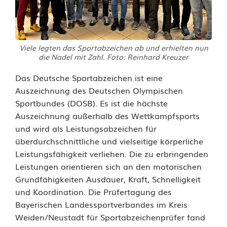
i
c
h
Viele legten das Sportabzeichen ab und erhielten nun
die Nadel mit Zahl. Foto: Reinhard Kreuzer
n
Das Deutsche Sportabzeichen ist eine
u
Auszeichnung des Deutschen Olympischen
Sportbundes (DOSB). Es ist die höchste
n
Auszeichnung außerhalb des Wettkampfsports
g
und wird als Leistungsabzeichen für
überdurchschnittliche und vielseitige körperliche
f
Leistungsfähigkeit verliehen. Die zu erbringenden
ü
Leistungen orientieren sich an den motorischen
Grundfähigkeiten Ausdauer, Kraft, Schnelligkeit
r
und Koordination. Die Prüfertagung des
J
Bayerischen Landessportverbandes im Kreis
Weiden/Neustadt für Sportabzeichenprüfer fand
u