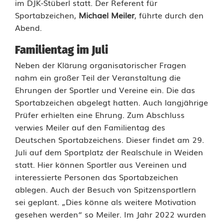
im DJK-Stüberl statt. Der Referent für
n
Sportabzeichen,
Michael
Meiler
, führte durch den
Abend.
g
Familientag im Juli
u
Neben der Klärung organisatorischer Fragen
n
nahm ein großer Teil der Veranstaltung die
d
Ehrungen der Sportler und Vereine ein. Die das
Sportabzeichen abgelegt hatten. Auch langjährige
A
Prüfer erhielten eine Ehrung. Zum Abschluss
l
verwies Meiler auf den Familientag des
Deutschen Sportabzeichens. Dieser findet am 29.
t
Juli auf dem Sportplatz der Realschule in Weiden
:
statt. Hier können Sportler aus Vereinen und
interessierte Personen das Sportabzeichen
D
ablegen. Auch der Besuch von Spitzensportlern
sei geplant. „Dies könne als weitere Motivation
a
gesehen werden“ so Meiler. Im Jahr 2022 wurden