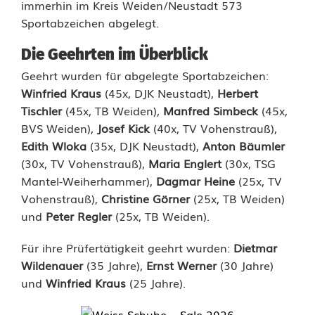
s
immerhin im Kreis Weiden/Neustadt 573
Sportabzeichen abgelegt.
S
p
Die Geehrten im Überblick
Geehrt wurden für abgelegte Sportabzeichen:
o
Winfried
Kraus
(45x, DJK Neustadt),
Herbert
r
Tischler
(45x, TB Weiden),
Manfred
Simbeck
(45x,
BVS Weiden),
Josef
Kick
(40x, TV Vohenstrauß),
t
Edith
Wloka
(35x, DJK Neustadt),
Anton Bäumler
a
(30x, TV Vohenstrauß),
Maria Englert
(30x, TSG
Mantel-Weiherhammer),
Dagmar Heine
(25x, TV
b
Vohenstrauß),
Christine Görner
(25x, TB Weiden)
z
und
Peter Regler
(25x, TB Weiden).
e
Für ihre Prüfertätigkeit geehrt wurden:
Dietmar
i
Wildenauer
(35 Jahre),
Ernst Werner
(30 Jahre)
und
Winfried Kraus
(25 Jahre).
c