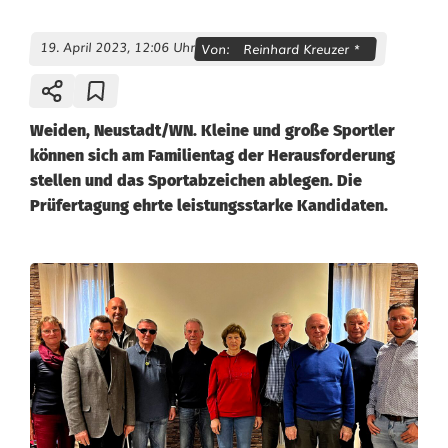
19. April 2023, 12:06 Uhr
Von:
Reinhard Kreuzer *
Weiden, Neustadt/WN. Kleine und große Sportler
können sich am Familientag der Herausforderung
stellen und das Sportabzeichen ablegen. Die
Prüfertagung ehrte leistungsstarke Kandidaten.
A
u
s
z
e