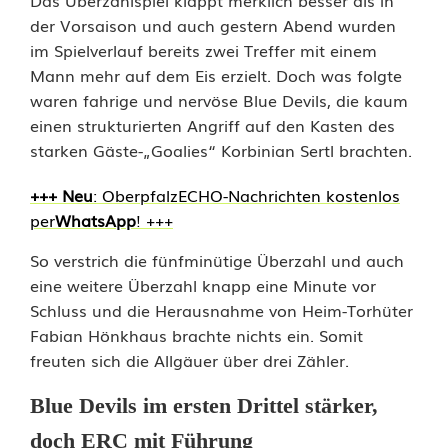
Das Überzahlspiel klappt merklich besser als in
a
der Vorsaison und auch gestern Abend wurden
g
im Spielverlauf bereits zwei Treffer mit einem
Mann mehr auf dem Eis erzielt. Doch was folgte
e
waren fahrige und nervöse Blue Devils, die kaum
f
einen strukturierten Angriff auf den Kasten des
starken Gäste-„Goalies“ Korbinian Sertl brachten.
ü
+++ N
eu
: OberpfalzECHO-Nachrichten kostenlos
r
per
WhatsApp
! +++
d
So verstrich die fünfminütige Überzahl und auch
e
eine weitere Überzahl knapp eine Minute vor
n
Schluss und die Herausnahme von Heim-Torhüter
Fabian Hönkhaus brachte nichts ein. Somit
1
freuten sich die Allgäuer über drei Zähler.
.
Blue Devils im ersten Drittel stärker,
E
doch ERC mit Führung