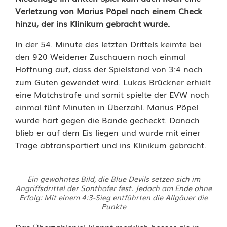
e
Verletzung von Marius Pöpel nach einem Check
r
hinzu, der ins Klinikum gebracht wurde.
e
In der 54. Minute des letzten Drittels keimte bei
den 920 Weidener Zuschauern noch einmal
r
Hoffnung auf, dass der Spielstand von 3:4 noch
e
zum Guten gewendet wird. Lukas Brückner erhielt
eine Matchstrafe und somit spielte der EVW noch
N
einmal fünf Minuten in Überzahl. Marius Pöpel
i
wurde hart gegen die Bande gecheckt. Danach
blieb er auf dem Eis liegen und wurde mit einer
e
Trage abtransportiert und ins Klinikum gebracht.
d
e
Ein gewohntes Bild, die Blue Devils setzen sich im
Angriffsdrittel der Sonthofer fest. Jedoch am Ende ohne
r
Erfolg: Mit einem 4:3-Sieg entführten die Allgäuer die
Punkte
l