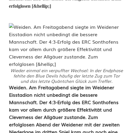
erfolglosen [&hellip;]
Wieder einmal ein verpuffter Wechsel: In der Endphase
fehlte den Blue Devils häufig der letzte Zug zum Tor
und das letzte Quäntchen Glück zum Treffer.
B
Weiden. Am Freitagabend siegte im Weidener
Eisstadion nicht unbedingt die bessere
i
Mannschaft. Der 4:3-Erfolg des ERC Sonthofens
kam vor allem durch größere Effektivität und
t
Cleverness der Allgäuer zustande. Zum
t
erfolglosen Abend der Weidener mit der zweiten
Niederlage im dritten Spiel kam auch noch eine