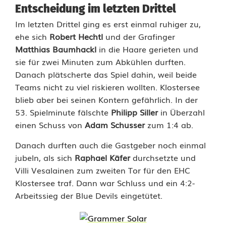
Entscheidung im letzten Drittel
s
Im letzten Drittel ging es erst einmal ruhiger zu,
i
ehe sich
Robert Hechtl
und der Grafinger
e
Matthias Baumhackl
in die Haare gerieten und
sie für zwei Minuten zum Abkühlen durften.
g
Danach plätscherte das Spiel dahin, weil beide
b
Teams nicht zu viel riskieren wollten. Klostersee
blieb aber bei seinen Kontern gefährlich. In der
e
53. Spielminute fälschte
Philipp Siller
in Überzahl
einen Schuss von
Adam Schusser
zum 1:4 ab.
i
m
Danach durften auch die Gastgeber noch einmal
jubeln, als sich
Raphael Käfer
durchsetzte und
S
Villi Vesalainen zum zweiten Tor für den EHC
c
Klostersee traf. Dann war Schluss und ein 4:2-
Arbeitssieg der Blue Devils eingetütet.
h
l