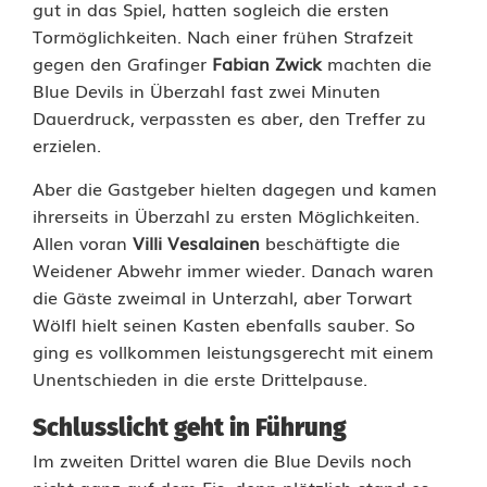
D
gut in das Spiel, hatten sogleich die ersten
Tormöglichkeiten. Nach einer frühen Strafzeit
e
gegen den Grafinger
Fabian Zwick
machten die
v
Blue Devils in Überzahl fast zwei Minuten
Dauerdruck, verpassten es aber, den Treffer zu
i
erzielen.
l
Aber die Gastgeber hielten dagegen und kamen
s
ihrerseits in Überzahl zu ersten Möglichkeiten.
Allen voran
Villi Vesalainen
beschäftigte die
W
Weidener Abwehr immer wieder. Danach waren
e
die Gäste zweimal in Unterzahl, aber Torwart
Wölfl hielt seinen Kasten ebenfalls sauber. So
i
ging es vollkommen leistungsgerecht mit einem
d
Unentschieden in die erste Drittelpause.
e
Schlusslicht geht in Führung
n
Im zweiten Drittel waren die Blue Devils noch