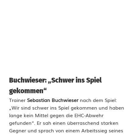
u
s
s
l
i
c
h
Buchwieser: „Schwer ins Spiel
t
gekommen“
Trainer
Sebastian Buchwieser
nach dem Spiel:
„Wir sind schwer ins Spiel gekommen und haben
lange kein Mittel gegen die EHC-Abwehr
gefunden“. Er sah einen überraschend starken
Gegner und sprach von einem Arbeitssieg seines