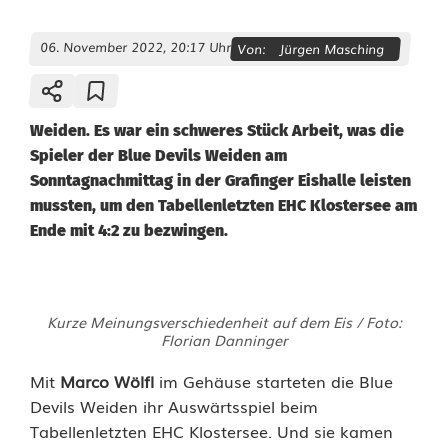
06. November 2022, 20:17 Uhr
Von:
Jürgen Masching
Weiden. Es war ein schweres Stück Arbeit, was die
Spieler der Blue Devils Weiden am
Sonntagnachmittag in der Grafinger Eishalle leisten
mussten, um den Tabellenletzten EHC Klostersee am
Ende mit 4:2 zu bezwingen.
B
Kurze Meinungsverschiedenheit auf dem Eis / Foto:
l
Florian Danninger
u
Mit
Marco Wölfl
im Gehäuse starteten die Blue
Devils Weiden ihr Auswärtsspiel beim
e
Tabellenletzten EHC Klostersee. Und sie kamen