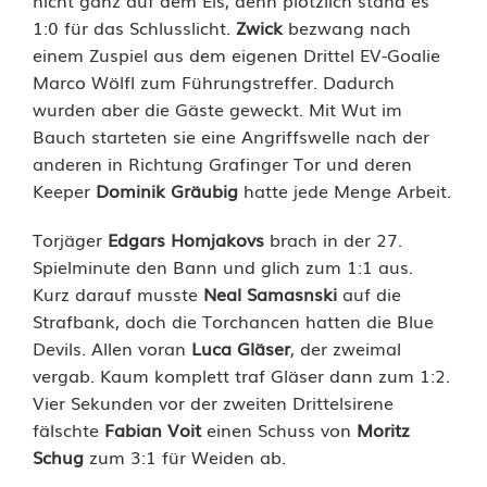
nicht ganz auf dem Eis, denn plötzlich stand es
:
1:0 für das Schlusslicht.
Zwick
bezwang nach
4
einem Zuspiel aus dem eigenen Drittel EV-Goalie
Marco Wölfl zum Führungstreffer. Dadurch
:
wurden aber die Gäste geweckt. Mit Wut im
Bauch starteten sie eine Angriffswelle nach der
2
anderen in Richtung Grafinger Tor und deren
-
Keeper
Dominik Gräubig
hatte jede Menge Arbeit.
A
Torjäger
Edgars Homjakovs
brach in der 27.
r
Spielminute den Bann und glich zum 1:1 aus.
Kurz darauf musste
Neal Samasnski
auf die
b
Strafbank, doch die Torchancen hatten die Blue
e
Devils. Allen voran
Luca Gläser
, der zweimal
vergab. Kaum komplett traf Gläser dann zum 1:2.
i
Vier Sekunden vor der zweiten Drittelsirene
t
fälschte
Fabian Voit
einen Schuss von
Moritz
Schug
zum 3:1 für Weiden ab.
s