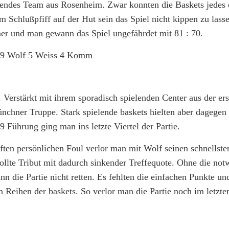
etendes Team aus Rosenheim. Zwar konnten die Baskets jedes d
m Schlußpfiff auf der Hut sein das Spiel nicht kippen zu las
ner und man gewann das Spiel ungefährdet mit 81 : 70.
l 9 Wolf 5 Weiss 4 Komm
 Verstärkt mit ihrem sporadisch spielenden Center aus der er
ünchner Truppe. Stark spielende baskets hielten aber dagege
49 Führung ging man ins letzte Viertel der Partie.
ften persönlichen Foul verlor man mit Wolf seinen schnellste
ollte Tribut mit dadurch sinkender Treffequote. Ohne die no
 die Partie nicht retten. Es fehlten die einfachen Punkte un
 Reihen der baskets. So verlor man die Partie noch im letzten