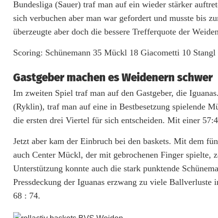
Bundesliga (Sauer) traf man auf ein wieder stärker auftr
l
sich verbuchen aber man war gefordert und musste bis zu
l
überzeugte aber doch die bessere Trefferquote der Weide
a
Scoring: Schünemann 35 Mückl 18 Giacometti 10 Stang
c
Gastgeber machen es Weidenern schwer
t
Im zweiten Spiel traf man auf den Gastgeber, die Iguanas.
i
(Ryklin), traf man auf eine in Bestbesetzung spielende M
die ersten drei Viertel für sich entscheiden. Mit einer 57:
v
Jetzt aber kam der Einbruch bei den baskets. Mit dem fün
b
auch Center Mückl, der mit gebrochenen Finger spielte, z
a
Unterstützung konnte auch die stark punktende Schünemann
s
Pressdeckung der Iguanas erzwang zu viele Ballverluste in
68 : 74.
k