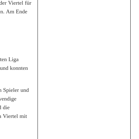
er Viertel für
sen. Am Ende
sten Liga
n und konnten
n Spieler und
twendige
d die
 Viertel mit