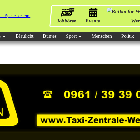
Jobbörse
Events
Wer
e
Blaulicht
Buntes
Sport
Menschen
Politik