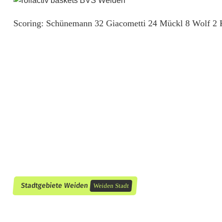
e
t
Scoring: Schünemann 32 Giacometti 24 Mückl 8 Wolf 2
s
1
m
i
t
S
i
e
Stadtgebiete Weiden
g
Weiden Stadt
u