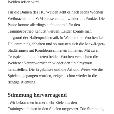
H
Weiden reisen wird.
C
Für die Damen des HC Weiden geht es nach sechs Wochen
W
Weihnachts- und WM-Pause endlich wieder um Punkte. Die
Pause konnte allerdings nicht optimal für den
e
Trainingsbetrieb genutzt werden. Leider konnte man
aufgrund der Hallenproblematik in Weiden drei Wochen kein
i
Hallentraining abhalten und so mussten sich die Max-Reger-
d
Städterinnen mit Konditionseinheiten fit halten. Mit zwei
Testspielen in den letzten beiden Wochen versuchten die
e
Weidener Verantwortlichen wieder den Spielrhytmus
n
herzustellen. Die Ergebnisse und die Art und Weise wie die
Spiele angegangen wurden, zeigten schon wieder in die
e
richtige Richtung.
m
Stimmung hervorragend
p
„Wir bekommen immer mehr Ziele aus den
f
Trainingseinheiten in den Spielen umgesetzt. Die Stimmung