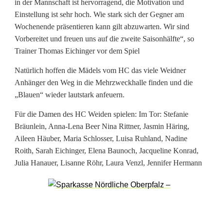
a
in der Mannschaft ist hervorragend, die Motivation und
Einstellung ist sehr hoch. Wie stark sich der Gegner am
n
Wochenende präsentieren kann gilt abzuwarten. Wir sind
Vorbereitet und freuen uns auf die zweite Saisonhälfte“, so
g
Trainer Thomas Eichinger vor dem Spiel
e
Natürlich hoffen die Mädels vom HC das viele Weidner
n
Anhänger den Weg in die Mehrzweckhalle finden und die
T
„Blauen“ wieder lautstark anfeuern.
a
Für die Damen des HC Weiden spielen: Im Tor: Stefanie
Bräunlein, Anna-Lena Beer Nina Rittner, Jasmin Häring,
b
Aileen Häuber, Maria Schlosser, Luisa Ruhland, Nadine
e
Roith, Sarah Eichinger, Elena Baunoch, Jacqueline Konrad,
Julia Hanauer, Lisanne Röhr, Laura Venzl, Jennifer Hermann
l
l
e