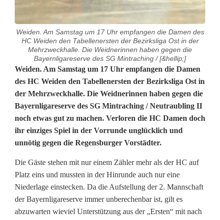
Weiden. Am Samstag um 17 Uhr empfangen die Damen des
HC Weiden den Tabellenersten der Bezirksliga Ost in der
Mehrzweckhalle. Die Weidnerinnen haben gegen die
Bayernligareserve des SG Mintraching / [&hellip;]
D
Weiden. Am Samstag um 17 Uhr empfangen die Damen
des HC Weiden den Tabellenersten der Bezirksliga Ost in
a
der Mehrzweckhalle. Die Weidnerinnen haben gegen die
Bayernligareserve des SG Mintraching / Neutraubling II
m
noch etwas gut zu machen. Verloren die HC Damen doch
e
ihr einziges Spiel in der Vorrunde unglücklich und
unnötig gegen die Regensburger Vorstädter.
n
d
Die Gäste stehen mit nur einem Zähler mehr als der HC auf
Platz eins und mussten in der Hinrunde auch nur eine
e
Niederlage einstecken. Da die Aufstellung der 2. Mannschaft
der Bayernligareserve immer unberechenbar ist, gilt es
s
abzuwarten wieviel Unterstützung aus der „Ersten“ mit nach