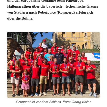
und der europäische Gedanke beim Paneuropa-
Halbmarathon über die bayerisch – tschechische Grenze
von Stadlern nach Poběžovice (Ronsperg) erfolgreich
über die Bühne.
D
u
r
c
h
d
e
n
Gruppenbild vor dem Schloss. Foto: Georg Koller