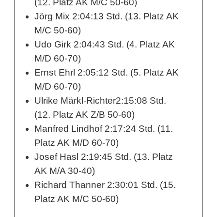
(12. Platz AK M/C 50-60)
t
Jörg Mix 2:04:13 Std. (13. Platz AK
M/C 50-60)
h
Udo Girk 2:04:43 Std. (4. Platz AK
o
M/D 60-70)
n
Ernst Ehrl 2:05:12 Std. (5. Platz AK
M/D 60-70)
ü
Ulrike Märkl-Richter2:15:08 Std.
b
(12. Platz AK Z/B 50-60)
e
Manfred Lindhof 2:17:24 Std. (11.
r
Platz AK M/D 60-70)
Josef Hasl 2:19:45 Std. (13. Platz
w
AK M/A 30-40)
i
Richard Thanner 2:30:01 Std. (15.
n
Platz AK M/C 50-60)