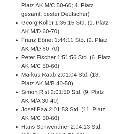
Platz AK M/C 50-60; 4. Platz
o
gesamt, bester Deutscher)
p
Georg Koller 1:35.15 Std. (1. Platz
a
AK M/D 60-70)
Franz Ebnet 1:44:11 Std. (2. Platz
-
AK M/D 60-70)
H
Peter Fischer 1:51:56 Std. (6. Platz
a
AK M/C 50-60)
l
Markus Raab 2:01:04 Std. (13.
Platz AK M/B 40-50)
b
Simon Rist 2:01:50 Std. (9. Platz
m
AK M/A 30-40)
a
Josef Paa 2:01:53 Std. (11. Platz
AK M/C 50-60)
r
Hans Schwendner 2:04:13 Std.
a