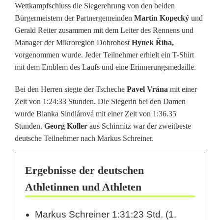
r
Wettkampfschluss die Siegerehrung von den beiden
Bürgermeistern der Partnergemeinden
Martin Kopecký
und
w
Gerald Reiter zusammen mit dem Leiter des Rennens und
a
Manager der Mikroregion Dobrohost
Hynek Říha,
vorgenommen wurde. Jeder Teilnehmer erhielt ein T-Shirt
l
mit dem Emblem des Laufs und eine Erinnerungsmedaille.
d
Bei den Herren siegte der Tscheche
Pavel Vrána
mit einer
–
Zeit von 1:24:33 Stunden. Die Siegerin bei den Damen
wurde Blanka Sindlárová mit einer Zeit von 1:36.35
P
Stunden.
Georg Koller
aus Schirmitz war der zweitbeste
a
deutsche Teilnehmer nach Markus Schreiner.
n
Ergebnisse der deutschen
e
Athletinnen und Athleten
u
r
Markus Schreiner 1:31:23 Std. (1.