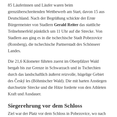
s
85 Läuferinnen und Läufer waren beim
c
grenzüberschreitenden Wettbewerb am Start, davon 15 aus
Deutschland. Nach der Begrüßung schickte der Erste
h
Bürgermeister von Stadlern
Gerald Reiter
das stattliche
ö
Teilnehmerfeld pünktlich um 11 Uhr auf die Strecke. Von
Stadlern aus ging es in die tschechische Stadt Pobezovice
n
(Ronsberg), die tschechische Partnerstadt des Schönseer
e
Landes.
n
Die 21,6 Kilometer führten zuerst im Oberpfälzer Wald
bergab bis zur Grenze in Schwarzach und in Tschechien
B
durch das landschaftlich äußerst reizvolle, hügelige Gebiet
ö
des Český les (Böhmischer Wald). Die mit harten Anstiegen
durchsetzte Strecke und die Hitze forderte von den Athleten
h
Kraft und Ausdauer.
m
Siegerehrung vor dem Schloss
e
Ziel war der Platz vor dem Schloss in Pobezovice, wo nach