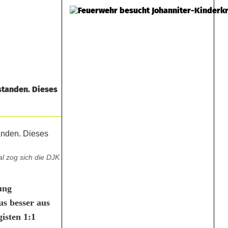
standen. Dieses
l zog sich die DJK
ung
us besser aus
isten 1:1