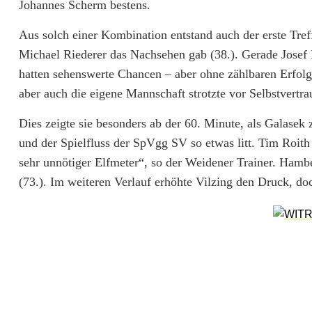
U
Johannes Scherm bestens.
n
Aus solch einer Kombination entstand auch der erste Treff
Michael Riederer das Nachsehen gab (38.). Gerade Jose
e
hatten sehenswerte Chancen – aber ohne zählbaren Erfol
n
aber auch die eigene Mannschaft strotzte vor Selbstvertra
t
Dies zeigte sie besonders ab der 60. Minute, als Galasek 
s
und der Spielfluss der SpVgg SV so etwas litt. Tim Roit
sehr unnötiger Elfmeter“, so der Weidener Trainer. Ha
c
(73.). Im weiteren Verlauf erhöhte Vilzing den Druck, do
h
i
e
d
e