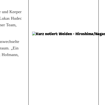
te und Keeper
 Lukas Hudec
ener Team,
auswechselte
fraum. „Ein
ix Hofmann,