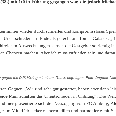
(38.) mit 1:0 in Führung gegangen war, die jedoch Mich
en immer wieder durch schnelles und kompromissloses Spiel
das Unentschieden am Ende als gerecht an. Tomas Galasek: „Bi
ahlreichen Auswechslungen kamen die Gastgeber so richtig in
s den Chancen machen. Aber ich muss zufrieden sein und dara
V gegen die DJK Vilzing mit einem Remis begnügen. Foto: Dagmar Nach
en Gegner. „Wir sind sehr gut gestartet, haben aber dann le
r beide Mannschaften das Unentschieden in Ordnung“. Die Weid
und hier präsentierte sich der Neuzugang vom FC Amberg, Al
ger im Mittelfeld ackerte unermüdlich und harmonierte mit St