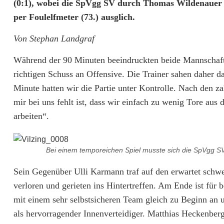
V
(0:1), wobei die SpVgg SV durch Thomas Wildenauer 
per Foulelfmeter (73.) ausglich.
g
g
Von Stephan Landgraf
s
Während der 90 Minuten beeindruckten beide Mannschaft
richtigen Schuss an Offensive. Die Trainer sahen daher 
p
Minute hatten wir die Partie unter Kontrolle. Nach den z
i
mir bei uns fehlt ist, dass wir einfach zu wenig Tore au
e
arbeiten“.
l
t
Bei einem temporeichen Spiel musste sich die SpVgg S
n
Sein Gegenüber Ulli Karmann traf auf den erwartet schwer
verloren und gerieten ins Hintertreffen. Am Ende ist fü
u
mit einem sehr selbstsicheren Team gleich zu Beginn an 
r
als hervorragender Innenverteidiger. Matthias Heckenber