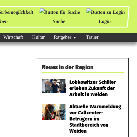
ben
Suche
Login
Wirtschaft
Kultur
Ratgeber
Trauer
Neues in der Region
Lobkowitzer Schüler
erleben Zukunft der
Arbeit in Weiden
Aktuelle Warnmeldung
vor Callcenter-
Betrügern im
Stadtbereich von
Weiden