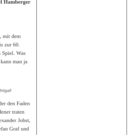
ael Hamberger
, mit dem
s zur 60.
s Spiel. Was
n kann man ja
tigall
ider den Faden
ener traten
exander Jobst,
efan Graf und