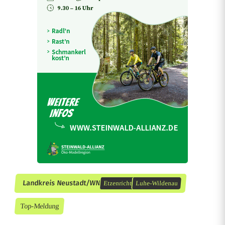
P
u
n
k
t
Landkreis Neustadt/WN
Etzenricht
Luhe-Wildenau
Top-Meldung