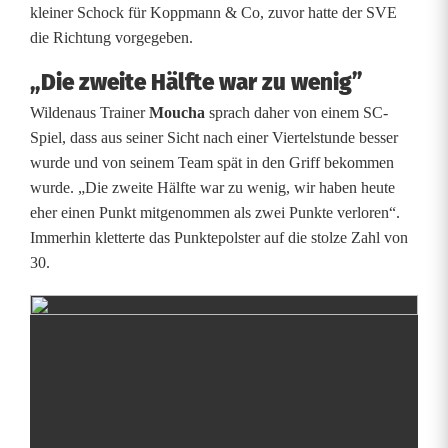
kleiner Schock für Koppmann & Co, zuvor hatte der SVE
e
die Richtung vorgegeben.
g
„Die zweite Hälfte war zu wenig”
e
Wildenaus Trainer
Moucha
sprach daher von einem SC-
n
Spiel, dass aus seiner Sicht nach einer Viertelstunde besser
wurde und von seinem Team spät in den Griff bekommen
L
wurde. „Die zweite Hälfte war zu wenig, wir haben heute
u
eher einen Punkt mitgenommen als zwei Punkte verloren“.
Immerhin kletterte das Punktepolster auf die stolze Zahl von
h
30.
e
-
W
i
l