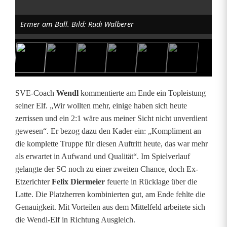
d
Ermer am Ball. Bild: Rudi Walberer
e
n
a
u
SVE-Coach
Wendl
kommentierte am Ende ein Topleistung
seiner Elf. „Wir wollten mehr, einige haben sich heute
:
zerrissen und ein 2:1 wäre aus meiner Sicht nicht unverdient
E
gewesen“. Er bezog dazu den Kader ein: „Kompliment an
die komplette Truppe für diesen Auftritt heute, das war mehr
i
als erwartet in Aufwand und Qualität“. Im Spielverlauf
n
gelangte der SC noch zu einer zweiten Chance, doch Ex-
Etzerichter
Felix Diermeier
feuerte in Rücklage über die
h
Latte. Die Platzherren kombinierten gut, am Ende fehlte die
a
Genauigkeit. Mit Vorteilen aus dem Mittelfeld arbeitete sich
die Wendl-Elf in Richtung Ausgleich.
r