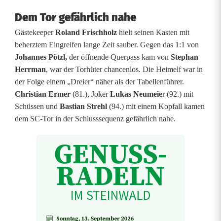
Dem Tor gefährlich nahe
t
Gästekeeper
Roland Frischholz
hielt seinen Kasten mit
e
beherztem Eingreifen lange Zeit sauber. Gegen das 1:1 von
r
Johannes Pötzl,
der öffnende Querpass kam von
Stephan
Herrman
, war der Torhüter chancenlos. Die Heimelf war in
k
der Folge einem „Dreier“ näher als der Tabellenführer.
ä
Christian Ermer
(81.), Joker
Lukas Neumeie
r (92.) mit
Schüssen und
Bastian Strehl
(94.) mit einem Kopfall kamen
m
dem SC-Tor in der Schlusssequenz gefährlich nahe.
p
f
t
e
r