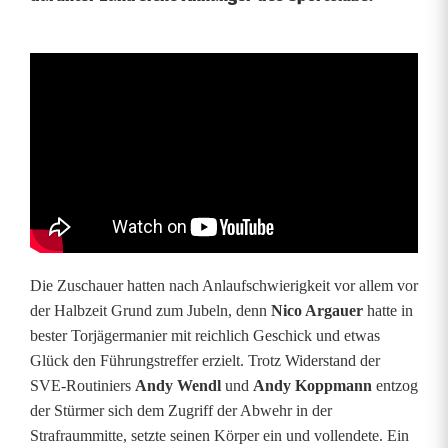
E
t
z
e
n
r
i
Die Zuschauer hatten nach Anlaufschwierigkeit vor allem vor
der Halbzeit Grund zum Jubeln, denn
Nico Argauer
hatte in
c
bester Torjägermanier mit reichlich Geschick und etwas
h
Glück den Führungstreffer erzielt. Trotz Widerstand der
SVE-Routiniers
Andy Wendl
und
Andy Koppmann
entzog
t
der Stürmer sich dem Zugriff der Abwehr in der
g
Strafraummitte, setzte seinen Körper ein und vollendete. Ein