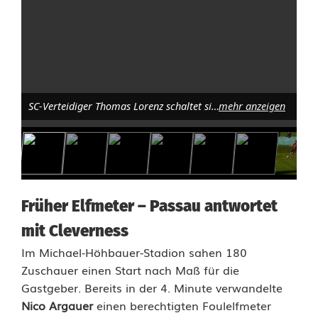
a
s
F
a
SC-Verteidiger Thomas Lorenz schaltet sich in die Offensive ein, während Noah Aklassou vom 1. FC Passau versucht, den Vorstoß zu unterbinden; Foto: Norbert Tannhäuser
mehr anzeigen
l
l
r
Früher Elfmeter – Passau antwortet
ü
mit Cleverness
c
Im Michael-Höhbauer-Stadion sahen 180
k
Zuschauer einen Start nach Maß für die
Gastgeber. Bereits in der 4. Minute verwandelte
z
Nico Argauer
einen berechtigten Foulelfmeter