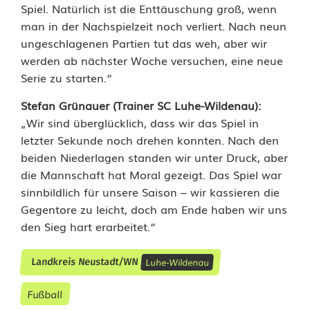
e
Spiel. Natürlich ist die Enttäuschung groß, wenn
man in der Nachspielzeit noch verliert. Nach neun
d
ungeschlagenen Partien tut das weh, aber wir
e
werden ab nächster Woche versuchen, eine neue
Serie zu starten.“
r
Stefan Grünauer (Trainer SC Luhe-Wildenau):
„Wir sind überglücklich, dass wir das Spiel in
letzter Sekunde noch drehen konnten. Nach den
beiden Niederlagen standen wir unter Druck, aber
die Mannschaft hat Moral gezeigt. Das Spiel war
sinnbildlich für unsere Saison – wir kassieren die
Gegentore zu leicht, doch am Ende haben wir uns
den Sieg hart erarbeitet.“
Luhe-Wildenau
Landkreis Neustadt/WN
Fußball