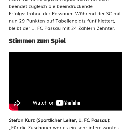
1
beendet zugleich die beeindruckende
.
Erfolgssträhne der Passauer. Während der SC mit
nun 29 Punkten auf Tabellenplatz fünf klettert,
F
bleibt der 1. FC Passau mit 24 Zählern Zehnter.
C
Stimmen zum Spiel
P
a
s
s
a
u
n
Stefan Kurz (Sportlicher Leiter, 1. FC Passau):
i
„Für die Zuschauer war es ein sehr interessantes