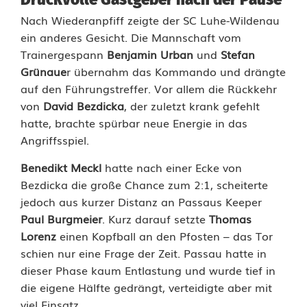
c
Nach Wiederanpfiff zeigte der SC Luhe-Wildenau
h
ein anderes Gesicht. Die Mannschaft vom
Trainergespann
Benjamin Urban
und
Stefan
s
Grünaue
r übernahm das Kommando und drängte
p
auf den Führungstreffer. Vor allem die Rückkehr
von
David Bezdicka
, der zuletzt krank gefehlt
i
hatte, brachte spürbar neue Energie in das
e
Angriffsspiel.
l
Benedikt Meckl
hatte nach einer Ecke von
Bezdicka die große Chance zum 2:1, scheiterte
z
jedoch aus kurzer Distanz an Passaus Keeper
e
Paul Burgmeier
. Kurz darauf setzte
Thomas
Lorenz
einen Kopfball an den Pfosten – das Tor
i
schien nur eine Frage der Zeit. Passau hatte in
t
dieser Phase kaum Entlastung und wurde tief in
die eigene Hälfte gedrängt, verteidigte aber mit
–
viel Einsatz.