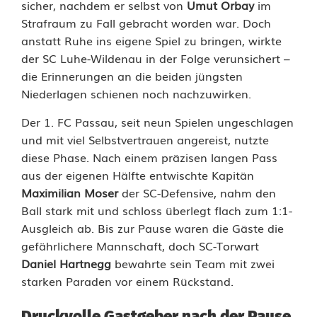
i
sicher, nachdem er selbst von
Umut Orbay
im
Strafraum zu Fall gebracht worden war. Doch
e
anstatt Ruhe ins eigene Spiel zu bringen, wirkte
h
der SC Luhe-Wildenau in der Folge verunsichert –
die Erinnerungen an die beiden jüngsten
e
Niederlagen schienen noch nachzuwirken.
r
Der 1. FC Passau, seit neun Spielen ungeschlagen
i
und mit viel Selbstvertrauen angereist, nutzte
diese Phase. Nach einem präzisen langen Pass
n
aus der eigenen Hälfte entwischte Kapitän
d
Maximilian Moser
der SC-Defensive, nahm den
Ball stark mit und schloss überlegt flach zum 1:1-
e
Ausgleich ab. Bis zur Pause waren die Gäste die
r
gefährlichere Mannschaft, doch SC-Torwart
Daniel Hartnegg
bewahrte sein Team mit zwei
N
starken Paraden vor einem Rückstand.
a
Druckvolle Gastgeber nach der Pause