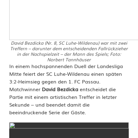
David Bezdicka (Nr. 8, SC Luhe-Wildenau) war mit zwei
Treffern – darunter dem entscheidenden Fallrückzieher
in der Nachspielzeit – der Mann des Spiels; Foto:
Norbert Tannhäuser
B
In einem hochspannenden Duell der Landesliga
Mitte feiert der SC Luhe-Wildenau einen späten
e
3:2-Heimsieg gegen den 1. FC Passau.
Matchwinner
David Bezdicka
entscheidet die
z
Partie mit einem artistischen Treffer in letzter
d
Sekunde – und beendet damit die
beeindruckende Serie der Gäste.
i
c
k