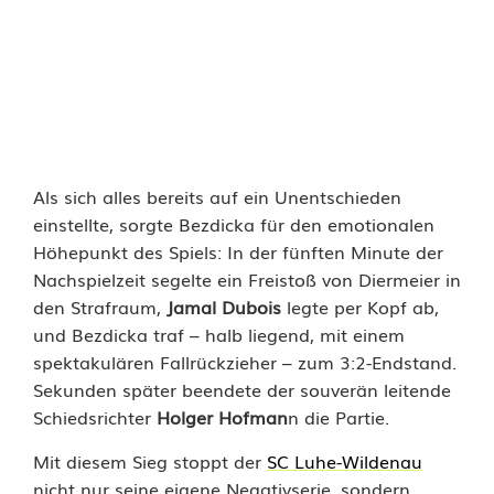
n
a
u
r
i
Als sich alles bereits auf ein Unentschieden
einstellte, sorgte Bezdicka für den emotionalen
n
Höhepunkt des Spiels: In der fünften Minute der
Nachspielzeit segelte ein Freistoß von Diermeier in
g
den Strafraum,
Jamal Dubois
legte per Kopf ab,
t
und Bezdicka traf – halb liegend, mit einem
spektakulären Fallrückzieher – zum 3:2-Endstand.
d
Sekunden später beendete der souverän leitende
e
Schiedsrichter
Holger Hofman
n die Partie.
n
Mit diesem Sieg stoppt der
SC Luhe-Wildenau
nicht nur seine eigene Negativserie, sondern