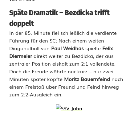
S
Späte Dramatik – Bezdicka trifft
C
doppelt
L
In der 85. Minute fiel schließlich die verdiente
Führung für den SC: Nach einem weiten
u
Diagonalball von
Paul Weidhas
spielte
Felix
h
Diermeier
direkt weiter zu Bezdicka, der aus
zentraler Position eiskalt zum 2:1 vollendete.
e
Doch die Freude währte nur kurz – nur zwei
-
Minuten später köpfte
Moritz Bauernfeind
nach
einem Freistoß über Freund und Feind hinweg
W
zum 2:2-Ausgleich ein.
i
l
d
e