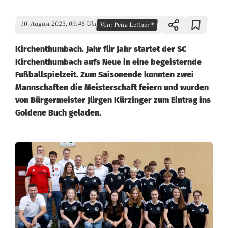
10. August 2023, 09:46 Uhr
Von:
Petra Lettner *
Kirchenthumbach. Jahr für Jahr startet der SC
Kirchenthumbach aufs Neue in eine begeisternde
Fußballspielzeit. Zum Saisonende konnten zwei
Mannschaften die Meisterschaft feiern und wurden
von Bürgermeister Jürgen Kürzinger zum Eintrag ins
Goldene Buch geladen.
G
r
o
ß