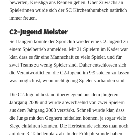
u
bewerten, Kreisliga ans Rennen gehen. Über Zuwachs an
Spielerinnen würde sich der SC Kirchenthumbach natürlich
ß
immer freuen.
b
C2-Jugend Meister
a
Seit langem konnte der Sportclub wieder eine C2-Jugend zu
l
einem Spielbetrieb anmelden. Mit 21 Spielern im Kader war
klar, dass es für eine Mannschaft zu viele Spieler, und für
l
zwei Teams zu wenig Spieler sind. Daher entschlossen sich
e
die Verantwortlichen, die C2-Jugend im 9:9 spielen zu lassen,
was möglich ist, wenn nicht genug Spieler vorhanden sind.
r
Die C2-Jugend bestand überwiegend aus dem jüngeren
i
Jahrgang 2009 und wurde abwechselnd von zwei Spielern
n
aus dem Jahrgang 2008 verstärkt. Schnell wurde klar, dass
die Jungs mit den Gegnern mithalten können, ja sogar viele
n
Siege einfahren konnten. Die Herbstrunde schloss man noch
e
auf dem 3. Tabellenplatz ab. In der Frühjahrsrunde haben