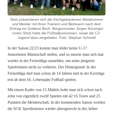
e
E
h
Stolz präsentieren sich die frischgebackenen Meisterinnen
und Meister mit ihren Trainern und Betreuern nach dem
r
Eintrag ins Goldene Buch. Bürgermeister Jürgen Kürzinger
(rotes Shirt) hatte die Fußballjuniorinnen, sowie die C2-
e
Jugend dazu eingeladen. Foto: Stephan Schmidt
f
In der Saison 22/23 konnte man leider keine U-17
Juniorinnen Mannschaft stellen, und so musste man sich mal
ü
wieder in der Freizeitliga anmelden, um seine jüngeren
r
Spielerinnen nicht zu verlieren. Der Hintergrund: In der
Freizeitliga darf man schon ab 14 Jahren und in der Kreisliga
d
erst ab dem 16. Lebensjahr Fußball spielen.
i
Mit einem Kader von 15 Mädels holte man sich schon nach
e
zehn von eigentlich zwölf Spielen mit 42:16 Toren und 25
Punkten die Meisterschaft. In der kommenden Saison werden
F
die SCK Sportlerinnen wieder altersgerecht in der, höher