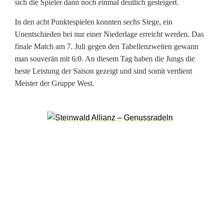
sich die Spieler dann noch einmal deutlich gesteigert.
n
In den acht Punktespielen konnten sechs Siege, ein
u
Unentschieden bei nur einer Niederlage erreicht werden. Das
n
finale Match am 7. Juli gegen den Tabellenzweiten gewann
man souverän mit 6:0. An diesem Tag haben die Jungs die
d
beste Leistung der Saison gezeigt und sind somit verdient
F
Meister der Gruppe West.
u
ß
b
a
l
l
e