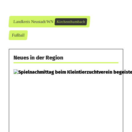
r
Landkreis Neustadt/WN
Kirchenthumbach
Fußball
Neues in der Region