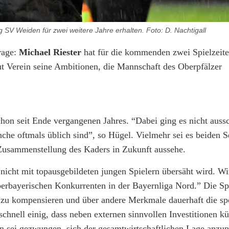
 SV Weiden für zwei weitere Jahre erhalten. Foto: D. Nachtigall
rage:
Michael Riester
hat für die kommenden zwei Spielzeite
ut Verein seine Ambitionen, die Mannschaft des Oberpfälzer
chon seit Ende vergangenen Jahres. “Dabei ging es nicht auss
nche oftmals üblich sind”, so Hügel. Vielmehr sei es beiden S
r Zusammenstellung des Kaders in Zukunft aussehe.
 nicht mit topausgebildeten jungen Spielern übersäht wird. Wi
 oberbayerischen Konkurrenten in der Bayernliga Nord.” Die 
 zu kompensieren und über andere Merkmale dauerhaft die spo
schnell einig, dass neben externen sinnvollen Investitionen kü
 sei gezwungen, sich der gesamtwirtschaftlichen Lage anzup