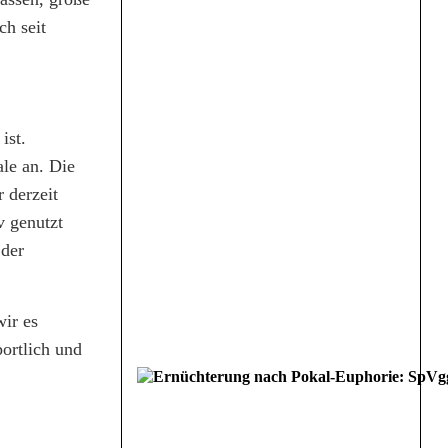
h seit
ist.
ale an. Die
 derzeit
v genutzt
 der
wir es
portlich und