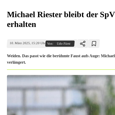
Michael Riester bleibt der Sp
erhalten
10. März 2025, 15:20 Uhr
Von:
Udo Fürst
Weiden. Das passt wie die berühmte Faust aufs Auge: Michae
verlängert.
M
i
c
h