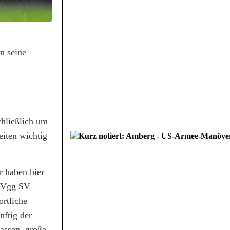
n seine
chließlich um
eiten wichtig
r haben hier
SpVgg SV
rtliche
nftig der
assen, große