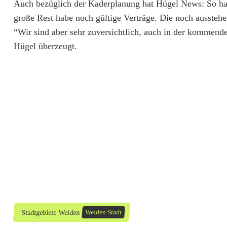
Auch bezüglich der Kaderplanung hat Hügel News: So hab
w
große Rest habe noch gültige Verträge. Die noch aussteh
“Wir sind aber sehr zuversichtlich, auch in der kommende
e
Hügel überzeugt.
i
t
e
r
e
J
a
h
r
Stadtgebiete Weiden
Weiden Stadt