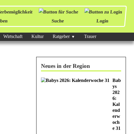
ben
Suche
Login
Wirtschaft
Kultur
Ratgeber
Trauer
Neues in der Region
Bab
ys
202
6:
Kal
end
erw
och
e 31