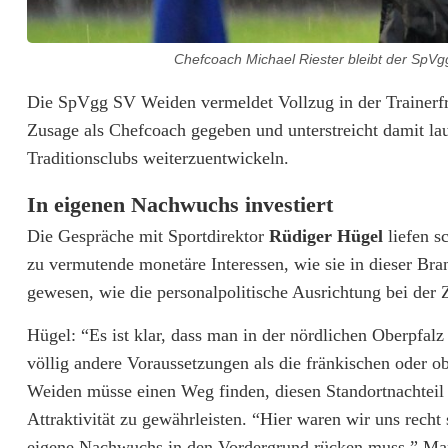
e
i
Chefcoach Michael Riester bleibt der SpVgg
b
Die SpVgg SV Weiden vermeldet Vollzug in der Trainerf
Zusage als Chefcoach gegeben und unterstreicht damit la
t
Traditionsclubs weiterzuentwickeln.
d
In eigenen Nachwuchs investiert
e
Die Gespräche mit Sportdirektor
Rüdiger Hügel
liefen s
r
zu vermutende monetäre Interessen, wie sie in dieser Bra
S
gewesen, wie die personalpolitische Ausrichtung bei de
p
Hügel: “Es ist klar, dass man in der nördlichen Oberpfalz
V
völlig andere Voraussetzungen als die fränkischen oder
Weiden müsse einen Weg finden, diesen Standortnachteil
g
Attraktivität zu gewährleisten. “Hier waren wir uns recht 
g
eigene Nachwuchs in den Vordergrund rücken muss.” Man