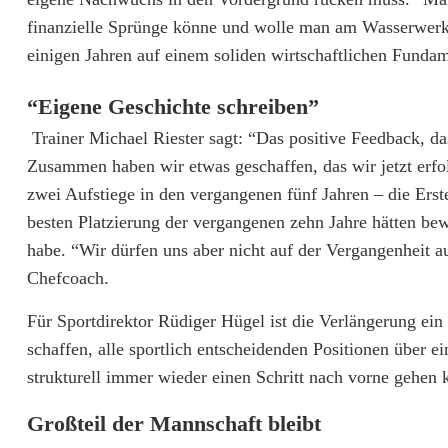
S
finanzielle Sprünge könne und wolle man am Wasserwerk 
einigen Jahren auf einem soliden wirtschaftlichen Fundame
V
W
“Eigene Geschichte schreiben”
Trainer Michael Riester sagt: “Das positive Feedback, da
e
Zusammen haben wir etwas geschaffen, das wir jetzt erfol
i
zwei Aufstiege in den vergangenen fünf Jahren – die Erste
d
besten Platzierung der vergangenen zehn Jahre hätten bew
habe. “Wir dürfen uns aber nicht auf der Vergangenheit a
e
Chefcoach.
n
Für Sportdirektor Rüdiger Hügel ist die Verlängerung ein
z
schaffen, alle sportlich entscheidenden Positionen über 
w
strukturell immer wieder einen Schritt nach vorne gehen 
e
Großteil der Mannschaft bleibt
i