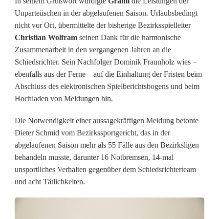
In seinem Grußwort würdigte
Graml
die Leistungen der
k
Unparteiischen in der abgelaufenen Saison. Urlaubsbedingt
s
nicht vor Ort, übermittelte der bisherige Bezirksspielleiter
Christian Wolfram
seinen Dank für die harmonische
l
Zusammenarbeit in den vergangenen Jahren an die
i
Schiedsrichter. Sein Nachfolger Dominik Fraunholz wies –
ebenfalls aus der Ferne – auf die Einhaltung der Fristen beim
g
Abschluss des elektronischen Spielberichtsbogens und beim
a
Hochladen von Meldungen hin.
-
Die Notwendigkeit einer aussagekräftigen Meldung betonte
S
Dieter Schmid vom Bezirkssportgericht, das in der
abgelaufenen Saison mehr als 55 Fälle aus den Bezirksligen
c
behandeln musste, darunter 16 Notbremsen, 14-mal
h
unsportliches Verhalten gegenüber dem Schiedsrichterteam
und acht Tätlichkeiten.
i
e