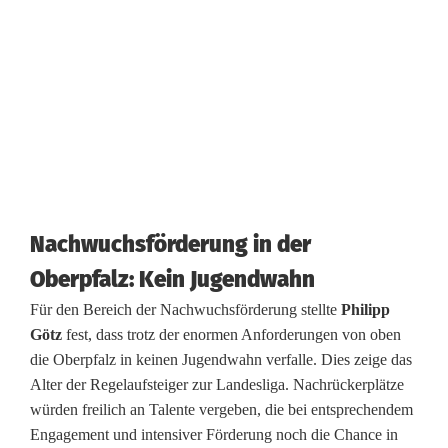
n
b
e
s
t
e
Nachwuchsförderung in der
n
Oberpfalz: Kein Jugendwahn
s
Für den Bereich der Nachwuchsförderung stellte
Philipp
g
Götz
fest, dass trotz der enormen Anforderungen von oben
die Oberpfalz in keinen Jugendwahn verfalle. Dies zeige das
e
Alter der Regelaufsteiger zur Landesliga. Nachrückerplätze
w
würden freilich an Talente vergeben, die bei entsprechendem
Engagement und intensiver Förderung noch die Chance in