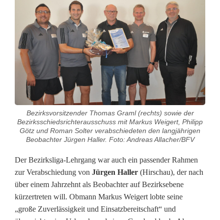
d
s
r
i
c
h
Bezirksvorsitzender Thomas Graml (rechts) sowie der
t
Bezirksschiedsrichterausschuss mit Markus Weigert, Philipp
Götz und Roman Solter verabschiedeten den langjährigen
e
Beobachter Jürgen Haller. Foto: Andreas Allacher/BFV
r
Der Bezirksliga-Lehrgang war auch ein passender Rahmen
zur Verabschiedung von
Jürgen Haller
(Hirschau), der nach
f
über einem Jahrzehnt als Beobachter auf Bezirksebene
ü
kürzertreten will. Obmann Markus Weigert lobte seine
„große Zuverlässigkeit und Einsatzbereitschaft“ und
r