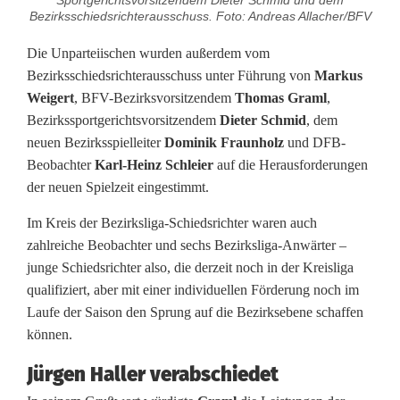
p
Sportgerichtsvorsitzendem Dieter Schmid und dem
Bezirksschiedsrichterausschuss. Foto: Andreas Allacher/BFV
f
Die Unparteiischen wurden außerdem vom
ä
Bezirksschiedsrichterausschuss unter Führung von
Markus
Weigert
, BFV-Bezirksvorsitzendem
Thomas Graml
,
l
Bezirkssportgerichtsvorsitzendem
Dieter Schmid
, dem
z
neuen Bezirksspielleiter
Dominik Fraunholz
und DFB-
Beobachter
Karl-Heinz Schleier
auf die Herausforderungen
e
der neuen Spielzeit eingestimmt.
r
Im Kreis der Bezirksliga-Schiedsrichter waren auch
B
zahlreiche Beobachter und sechs Bezirksliga-Anwärter –
junge Schiedsrichter also, die derzeit noch in der Kreisliga
e
qualifiziert, aber mit einer individuellen Förderung noch im
z
Laufe der Saison den Sprung auf die Bezirksebene schaffen
können.
i
r
Jürgen Haller
verabschiedet