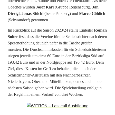
überreichte eine Urkunde und einen Geschenkkorb. Als neue
d
Coaches wurden
Josef Karl
(Gruppe Regensburg),
Jan
Dirrigl, Jonas Stöckl
(beide Parsberg) und
Marco Göhlich
i
(Schwandorf) gewonnen.
e
Im Rückblick auf die Saison 2023/24 stellte Einteiler
Roman
n
Solter
fest, dass die Vereine für die Schiedsrichter nach deren
Spesenerhöhung deutlich tiefer in die Tasche greifen
e
mussten. Die Durchschnittskosten für ein Schiedsrichterteam
u
stiegen jeweils um circa 60 Euro in der Bezirksliga Süd auf
193,42 Euro und in der Nordgruppe auf 195,42 Euro. Dem
e
Ziel, diese Kosten im Griff zu behalten, dient auch der
S
Schiedsrichter-Austausch mit den Nachbarbezirken
Niederbayern, Ober- und Mittelfranken, den es auch in der
a
nächsten Saison geben wird. Die Spieleinteilung erfolgt in
i
der Regel mit einem Vorlauf von drei Wochen.
s
o