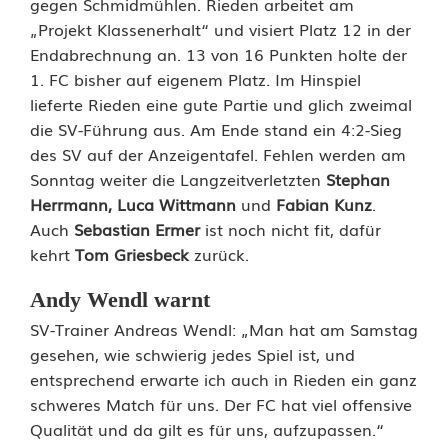
gegen Schmidmühlen. Rieden arbeitet am
„Projekt Klassenerhalt“ und visiert Platz 12 in der
n
Endabrechnung an. 13 von 16 Punkten holte der
r
1. FC bisher auf eigenem Platz. Im Hinspiel
lieferte Rieden eine gute Partie und glich zweimal
e
die SV-Führung aus. Am Ende stand ein 4:2-Sieg
i
des SV auf der Anzeigentafel. Fehlen werden am
Sonntag weiter die Langzeitverletzten
Stephan
t
Herrmann, Luca Wittmann
und
Fabian Kunz
.
e
Auch
Sebastian Ermer
ist noch nicht fit, dafür
kehrt
Tom Griesbeck
zurück.
r
S
Andy Wendl warnt
SV-Trainer Andreas Wendl: „Man hat am Samstag
V
gesehen, wie schwierig jedes Spiel ist, und
E
entsprechend erwarte ich auch in Rieden ein ganz
schweres Match für uns. Der FC hat viel offensive
t
Qualität und da gilt es für uns, aufzupassen.“