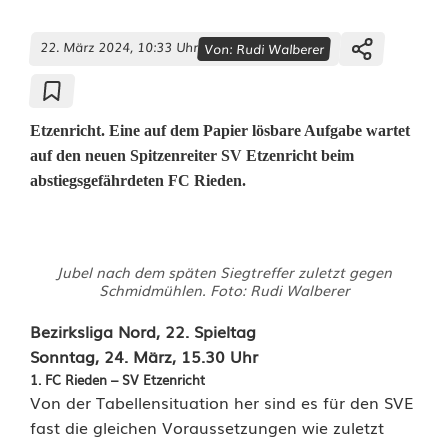
22. März 2024, 10:33 Uhr
Von:
Rudi Walberer
Etzenricht. Eine auf dem Papier lösbare Aufgabe wartet
auf den neuen Spitzenreiter SV Etzenricht beim
abstiegsgefährdeten FC Rieden.
S
Jubel nach dem späten Siegtreffer zuletzt gegen
p
Schmidmühlen. Foto: Rudi Walberer
i
Bezirksliga Nord, 22. Spieltag
Sonntag, 24. März, 15.30 Uhr
t
1. FC Rieden – SV Etzenricht
z
Von der Tabellensituation her sind es für den SVE
fast die gleichen Voraussetzungen wie zuletzt
e