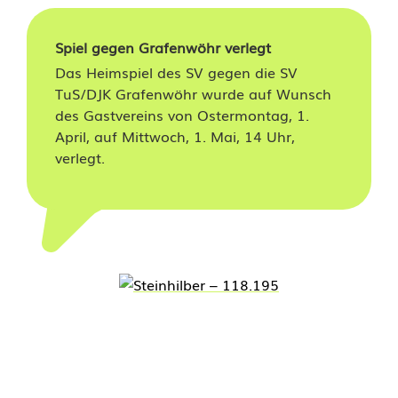
z
e
Spiel gegen Grafenwöhr verlegt
n
Das Heimspiel des SV gegen die SV
TuS/DJK Grafenwöhr wurde auf Wunsch
r
des Gastvereins von Ostermontag, 1.
i
April, auf Mittwoch, 1. Mai, 14 Uhr,
verlegt.
c
h
t
i
s
t
v