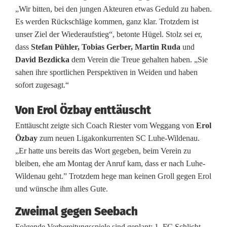
„Wir bitten, bei den jungen Akteuren etwas Geduld zu haben.
d
Es werden Rückschläge kommen, ganz klar. Trotzdem ist
e
unser Ziel der Wiederaufstieg“, betonte Hügel. Stolz sei er,
dass
Stefan Pühler, Tobias Gerber, Martin Ruda
und
r
David Bezdicka
dem Verein die Treue gehalten haben. „Sie
L
sahen ihre sportlichen Perspektiven in Weiden und haben
sofort zugesagt.“
a
n
Von Erol Özbay enttäuscht
d
Enttäuscht zeigte sich Coach Riester vom Weggang von
Erol
Özbay
zum neuen Ligakonkurrenten SC Luhe-Wildenau.
e
„Er hatte uns bereits das Wort gegeben, beim Verein zu
bleiben, ehe am Montag der Anruf kam, dass er nach Luhe-
s
Wildenau geht.” Trotzdem hege man keinen Groll gegen Erol
l
und wünsche ihm alles Gute.
i
Zweimal gegen Seebach
g
Folgende Vorbereitungsspiele sind geplant: 1. FC Schlicht