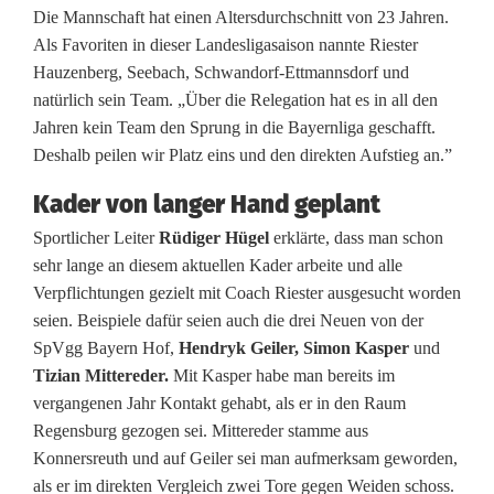
i
Die Mannschaft hat einen Altersdurchschnitt von 23 Jahren.
Als Favoriten in dieser Landesligasaison nannte Riester
s
Hauzenberg, Seebach, Schwandorf-Ettmannsdorf und
t
natürlich sein Team. „Über die Relegation hat es in all den
Jahren kein Team den Sprung in die Bayernliga geschafft.
e
Deshalb peilen wir Platz eins und den direkten Aufstieg an.”
r
Kader von langer Hand geplant
t
Sportlicher Leiter
Rüdiger Hügel
erklärte, dass man schon
i
sehr lange an diesem aktuellen Kader arbeite und alle
Verpflichtungen gezielt mit Coach Riester ausgesucht worden
t
seien. Beispiele dafür seien auch die drei Neuen von der
e
SpVgg Bayern Hof,
Hendryk Geiler, Simon Kasper
und
Tizian Mittereder.
Mit Kasper habe man bereits im
l
vergangenen Jahr Kontakt gehabt, als er in den Raum
Regensburg gezogen sei. Mittereder stamme aus
i
Konnersreuth und auf Geiler sei man aufmerksam geworden,
n
als er im direkten Vergleich zwei Tore gegen Weiden schoss.