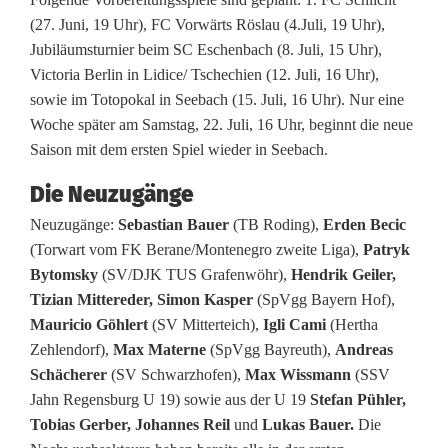
(27. Juni, 19 Uhr), FC Vorwärts Röslau (4.Juli, 19 Uhr),
a
Jubiläumsturnier beim SC Eschenbach (8. Juli, 15 Uhr),
M
Victoria Berlin in Lidice/ Tschechien (12. Juli, 16 Uhr),
sowie im Totopokal in Seebach (15. Juli, 16 Uhr). Nur eine
i
Woche später am Samstag, 22. Juli, 16 Uhr, beginnt die neue
t
Saison mit dem ersten Spiel wieder in Seebach.
t
Die Neuzugänge
e
Neuzugänge:
Sebastian Bauer
(TB Roding),
Erden Becic
(Torwart vom FK Berane/Montenegro zweite Liga),
Patryk
f
Bytomsky
(SV/DJK TUS Grafenwöhr),
Hendrik Geiler,
e
Tizian Mittereder, Simon Kasper
(SpVgg Bayern Hof),
Mauricio Göhlert
(SV Mitterteich),
Igli Cami
(Hertha
s
Zehlendorf),
Max Materne
(SpVgg Bayreuth),
Andreas
t
Schächerer
(SV Schwarzhofen),
Max Wissmann
(SSV
Jahn Regensburg U 19) sowie aus der U 19
Stefan Pühler,
i
Tobias Gerber, Johannes Reil
und
Lukas Bauer.
Die