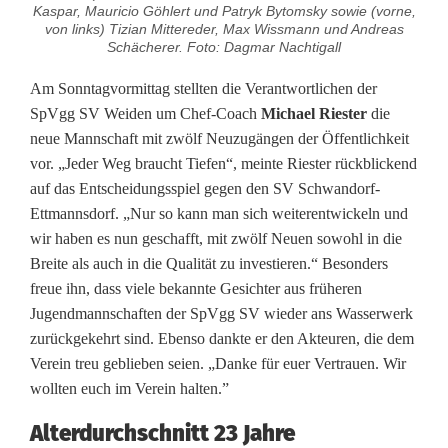
i
Kaspar, Mauricio Göhlert und Patryk Bytomsky sowie (vorne,
von links) Tizian Mittereder, Max Wissmann und Andreas
d
Schächerer. Foto: Dagmar Nachtigall
e
Am Sonntagvormittag stellten die Verantwortlichen der
SpVgg SV Weiden um Chef-Coach
Michael Riester
die
n
neue Mannschaft mit zwölf Neuzugängen der Öffentlichkeit
h
vor. „Jeder Weg braucht Tiefen“, meinte Riester rückblickend
auf das Entscheidungsspiel gegen den SV Schwandorf-
a
Ettmannsdorf. „Nur so kann man sich weiterentwickeln und
t
wir haben es nun geschafft, mit zwölf Neuen sowohl in die
Breite als auch in die Qualität zu investieren.“ Besonders
d
freue ihn, dass viele bekannte Gesichter aus früheren
e
Jugendmannschaften der SpVgg SV wieder ans Wasserwerk
zurückgekehrt sind. Ebenso dankte er den Akteuren, die dem
n
Verein treu geblieben seien. „Danke für euer Vertrauen. Wir
M
wollten euch im Verein halten.”
e
Alterdurchschnitt 23 Jahre