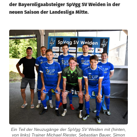
der Bayernligaabsteiger SpVgg SV Weiden in der
neuen Saison der Landesliga Mitte.
S
p
V
g
g
S
V
W
e
Ein Teil der Neuzugänge der SpVgg SV Weiden mit (hinten,
von links) Trainer Michael Riester, Sebastian Bauer, Simon