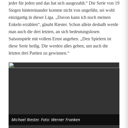
d
jeder für jeden und das hat sich ausgezahlt.“ Die Serie von 19
Siegen hintereinander komme nicht von ungefähr, sei wohl
e
einzigartig in dieser Liga. „Davon kann ich noch meinen
m
Enkeln erzählen“, glaubt Riester. Schon allein deshalb werde
man auch die drei letzten, an sich bedeutungslosen
A
Saisonspiele mit vollem Ernst angehen. „Den Spielern ist
u
diese Serie heilig. Die werden alles geben, um auch die
letzten drei Partien zu gewinnen.“
f
s
t
i
e
g
Michael Riester. Foto: Werner Franken
i