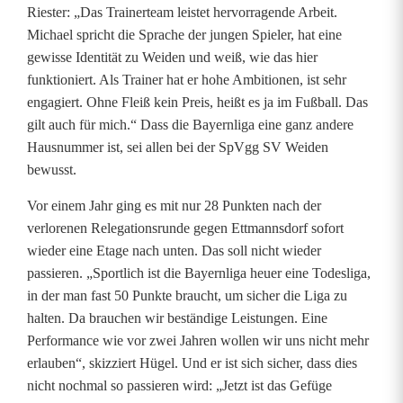
Riester: „Das Trainerteam leistet hervorragende Arbeit.
r
Michael spricht die Sprache der jungen Spieler, hat eine
n
gewisse Identität zu Weiden und weiß, wie das hier
funktioniert. Als Trainer hat er hohe Ambitionen, ist sehr
l
engagiert. Ohne Fleiß kein Preis, heißt es ja im Fußball. Das
i
gilt auch für mich.“ Dass die Bayernliga eine ganz andere
Hausnummer ist, sei allen bei der SpVgg SV Weiden
g
bewusst.
a
Vor einem Jahr ging es mit nur 28 Punkten nach der
verlorenen Relegationsrunde gegen Ettmannsdorf sofort
wieder eine Etage nach unten. Das soll nicht wieder
passieren. „Sportlich ist die Bayernliga heuer eine Todesliga,
in der man fast 50 Punkte braucht, um sicher die Liga zu
halten. Da brauchen wir beständige Leistungen. Eine
Performance wie vor zwei Jahren wollen wir uns nicht mehr
erlauben“, skizziert Hügel. Und er ist sich sicher, dass dies
nicht nochmal so passieren wird: „Jetzt ist das Gefüge