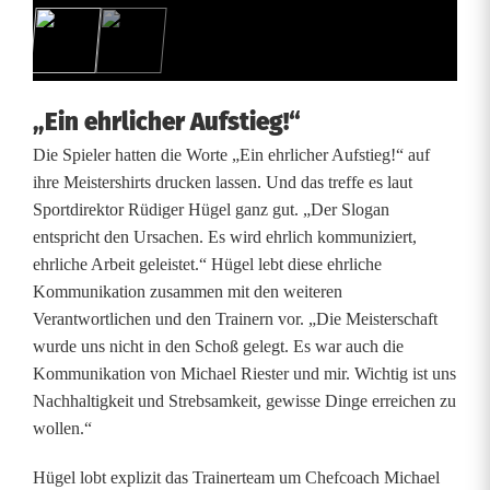
s
t
v
„Ein ehrlicher Aufstieg!“
o
Die Spieler hatten die Worte „Ein ehrlicher Aufstieg!“ auf
r
ihre Meistershirts drucken lassen. Und das treffe es laut
Sportdirektor Rüdiger Hügel ganz gut. „Der Slogan
d
entspricht den Ursachen. Es wird ehrlich kommuniziert,
e
ehrliche Arbeit geleistet.“ Hügel lebt diese ehrliche
Kommunikation zusammen mit den weiteren
r
Verantwortlichen und den Trainern vor. „Die Meisterschaft
wurde uns nicht in den Schoß gelegt. Es war auch die
B
Kommunikation von Michael Riester und mir. Wichtig ist uns
a
Nachhaltigkeit und Strebsamkeit, gewisse Dinge erreichen zu
wollen.“
y
e
Hügel lobt explizit das Trainerteam um Chefcoach Michael