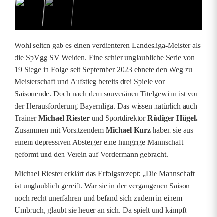
V
W
e
Wohl selten gab es einen verdienteren Landesliga-Meister als
i
die SpVgg SV Weiden. Eine schier unglaubliche Serie von
19 Siege in Folge seit September 2023 ebnete den Weg zu
d
Meisterschaft und Aufstieg bereits drei Spiele vor
e
Saisonende. Doch nach dem souveränen Titelgewinn ist vor
der Herausforderung Bayernliga. Das wissen natürlich auch
n
Trainer
Michael Riester
und Sportdirektor
Rüdiger Hügel.
:
Zusammen mit Vorsitzendem
Michael Kurz
haben sie aus
einem depressiven Absteiger eine hungrige Mannschaft
N
geformt und den Verein auf Vordermann gebracht.
a
Michael Riester erklärt das Erfolgsrezept: „Die Mannschaft
c
ist unglaublich gereift. War sie in der vergangenen Saison
noch recht unerfahren und befand sich zudem in einem
h
Umbruch, glaubt sie heuer an sich. Da spielt und kämpft