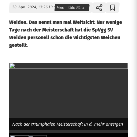
30. April 2024, 13:26 Uhr
Von:
Udo Fürst
Weiden. Das nennt man mal Weitsicht: Nur wenige
Tage nach der Meisterschaft hat die SpVgg SV
Weiden personell schon die wichtigsten Weichen
gestellt.
S
p
V
g
g
Nach der triumphalen Meisterschaft in der Landesliga Mitte dürfte es für die SpVgg SV Weiden in der Bayernliga ungleich schwerer werden. Foto: Werner Franken
mehr anzeigen
S