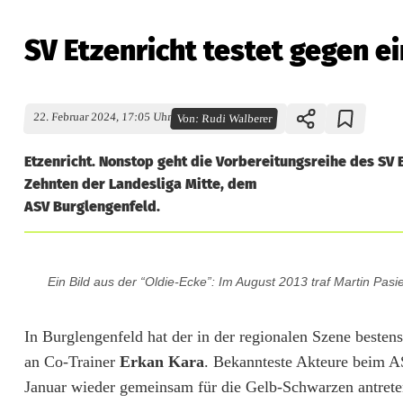
SV Etzenricht testet gegen e
22. Februar 2024, 17:05 Uhr
Von:
Rudi Walberer
Etzenricht. Nonstop geht die Vorbereitungsreihe des SV E
Zehnten der Landesliga Mitte, dem
ASV Burglengenfeld.
S
Ein Bild aus der “Oldie-Ecke”: Im August 2013 traf Martin Pa
V
E
In Burglengenfeld hat der in der regionalen Szene besten
an Co-Trainer
Erkan Kara
. Bekannteste Akteure beim A
t
Januar wieder gemeinsam für die Gelb-Schwarzen antreten