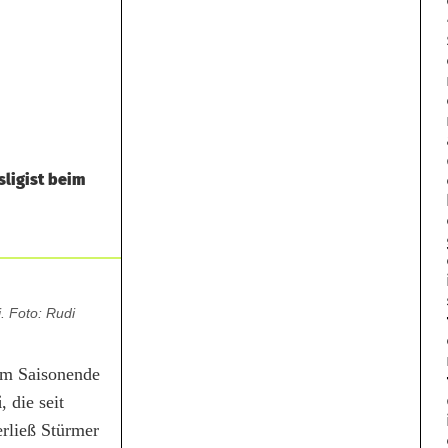
sligist beim
. Foto: Rudi
um Saisonende
i
, die seit
rließ Stürmer