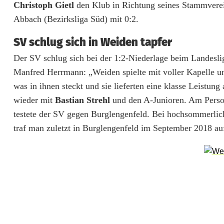
z
Christoph Gietl
den Klub in Richtung seines Stammver
e
Abbach (Bezirksliga Süd) mit 0:2.
n
SV schlug sich in Weiden tapfer
r
Der SV schlug sich bei der 1:2-Niederlage beim Landesli
Manfred Herrmann: „Weiden spielte mit voller Kapelle un
i
was in ihnen steckt und sie lieferten eine klasse Leistun
c
wieder mit
Bastian Strehl
und den A-Junioren. Am Perso
h
testete der SV gegen Burglengenfeld. Bei hochsommerlich
traf man zuletzt in Burglengenfeld im September 2018 auf
t
t
e
s
t