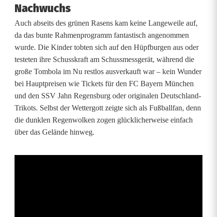
b
Nachwuchs
a
Auch abseits des grünen Rasens kam keine Langeweile auf,
da das bunte Rahmenprogramm fantastisch angenommen
u
wurde. Die Kinder tobten sich auf den Hüpfburgen aus oder
e
testeten ihre Schusskraft am Schussmessgerät, während die
große Tombola im Nu restlos ausverkauft war – kein Wunder
r
bei Hauptpreisen wie Tickets für den FC Bayern München
J
und den SSV Jahn Regensburg oder originalen Deutschland-
Trikots. Selbst der Wettergott zeigte sich als Fußballfan, denn
u
die dunklen Regenwolken zogen glücklicherweise einfach
n
über das Gelände hinweg.
i
o
r
C