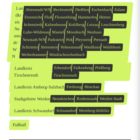
Lan
Altenstadt/WN
Bechtsrieth
Dießfurt
Eschenbach
Eslarn
dkr
Etzenricht
Floß
Flossenbürg
Hammerles
Hütten
eis
Irchenrieth
Kaltenbrunn
Kohlberg
Letzau
Leuchtenberg
Ne
Luhe-Wildenau
Mantel
Moosbach
Neuhaus
usta
Neustadt/WN
Parkstein
Pirk
Pleystein
Pressath
dt/
Schirmitz
Störnstein
Vohenstrauß
Waidhaus
Waldthurn
W
Weiherhammer
Windischeschenbach
N
Landkreis
Erbendorf
Falkenberg
Plößberg
Tirschenreuth
Tirschenreuth
Landkreis Amberg-Sulzbach
Freihung
Hirschau
Stadtgebiete Weiden
Neunkirchen
Rothenstadt
Weiden Stadt
Landkreis Schwandorf
Schwandorf
Wernberg-Köblitz
Fußball