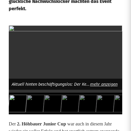
glückliche Nachwuchskicker machten das Event
perfekt.
V
o
l
l
e
Aktuell hinten beschäftigungslos: Der Keeper schaut entspannt, aber hochkonzentriert dem Offensivdrang seiner Stürmer zu; Foto: Norbert Tannhäuser
mehr anzeigen
r
E
r
f
Der
2. Höhbauer Junior Cup
war auch in diesem Jahr
o