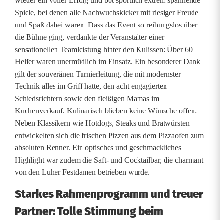
wieder ein voller Erfolg und bot sportlich extrem spannende
Spiele, bei denen alle Nachwuchskicker mit riesiger Freude
l
und Spaß dabei waren. Dass das Event so reibungslos über
g
die Bühne ging, verdankte der Veranstalter einer
sensationellen Teamleistung hinter den Kulissen: Über 60
b
Helfer waren unermüdlich im Einsatz. Ein besonderer Dank
e
gilt der souveränen Turnierleitung, die mit modernster
Technik alles im Griff hatte, den acht engagierten
i
Schiedsrichtern sowie den fleißigen Mamas im
m
Kuchenverkauf. Kulinarisch blieben keine Wünsche offen:
Neben Klassikern wie Hotdogs, Steaks und Bratwürsten
2
entwickelten sich die frischen Pizzen aus dem Pizzaofen zum
.
absoluten Renner. Ein optisches und geschmackliches
Highlight war zudem die Saft- und Cocktailbar, die charmant
H
von den Luher Festdamen betrieben wurde.
ö
Starkes Rahmenprogramm und treuer
h
Partner: Tolle Stimmung beim