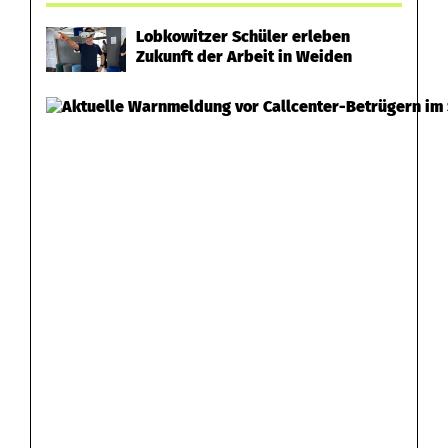
a
Lobkowitzer Schüler erleben
Zukunft der Arbeit in Weiden
s
s
t
k
n
a
p
p
G
e
s