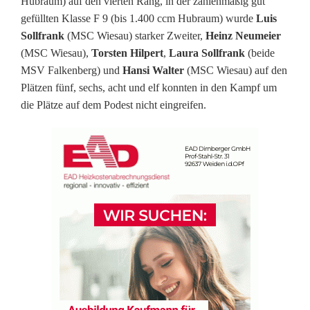
Hubraum) auf den vierten Rang, in der zahlenmäßig gut
M
gefüllten Klasse F 9 (bis 1.400 ccm Hubraum) wurde
Luis
S
Sollfrank
(MSC Wiesau) starker Zweiter,
Heinz Neumeier
(MSC Wiesau),
Torsten Hilpert
,
Laura Sollfrank
(beide
C
MSV Falkenberg) und
Hansi Walter
(MSC Wiesau) auf den
W
Plätzen fünf, sechs, acht und elf konnten in den Kampf um
die Plätze auf dem Podest nicht eingreifen.
i
e
s
a
u
:
S
v