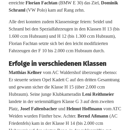
ß
erreichte
Florian Fachtan
(BMW E 30) das Ziel,
Dominik
Schraml
(VW Polo) kam auf Rang zehn.
e
r
Alle drei konnten zudem Klassensiege feiern: Seidel und
Schraml bei den Spezialfahrzeugen in den Klassen H 13 (bis
E
1.600 ccm Hubraum) und H 12 (bis 1.300 ccm Hubraum),
Florian Fachtan setzte sich bei den leicht modifizierten
r
Fahrzeugen der F 10 bis 2.000 ccm Hubraum durch.
f
Erfolge in verschiedenen Klassen
o
Matthias Kellner
vom AC Waldershof überzeugte ebenso:
l
Er steuerte seinen Opel Kadett C auf den dritten Gesamtrang
und gewann sicher die Klasse H 15 (über 2.000 ccm
g
Hubraum). Seine junge Klubkameradin
Leni Reithmeier
f
landete in der serienmäßigen Klasse G 3 auf dem zweiten
Platz,
Josef Faltenbacher
und
Helmut Hoffmann
vom ATC
ü
Weiden wurden Fünfter bzw. Achter.
Bernd Aßmann
(AC
r
Friedenfels) kam in der Klasse H 14 (bis 2.000 ccm