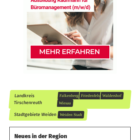
e
n
S
e
i
d
e
l
Landkreis
Falkenberg
Friedenfels
Waldershof
v
Tirschenreuth
Wiesau
e
Stadtgebiete Weiden
Weiden Stadt
r
p
Neues in der Region