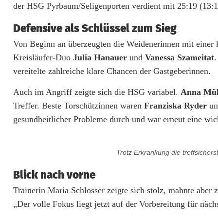
der HSG Pyrbaum/Seligenporten verdient mit 25:19 (13:1
a
Defensive als Schlüssel zum Sieg
l
Von Beginn an überzeugten die Weidenerinnen mit einer
l
Kreisläufer-Duo
Julia Hanauer
und
Vanessa Szameitat
.
:
vereitelte zahlreiche klare Chancen der Gastgeberinnen.
A
Auch im Angriff zeigte sich die HSG variabel.
Anna Mül
b
Treffer. Beste Torschützinnen waren
Franziska Ryder
u
gesundheitlicher Probleme durch und war erneut eine wich
w
e
Trotz Erkrankung die treffsicher
h
Blick nach vorne
r
Trainerin Maria Schlosser zeigte sich stolz, mahnte aber 
-
„Der volle Fokus liegt jetzt auf der Vorbereitung für näc
B