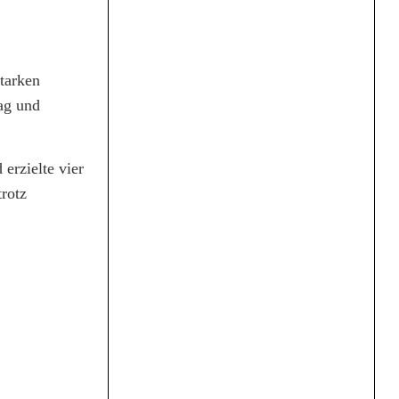
tarken
ag und
erzielte vier
trotz