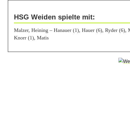
o
HSG Weiden spielte mit:
l
Malzer, Heining – Hanauer (1), Hauer (6), Ryder (6), Mü
l
Knorr (1), Matis
w
e
r
k
s
i
c
h