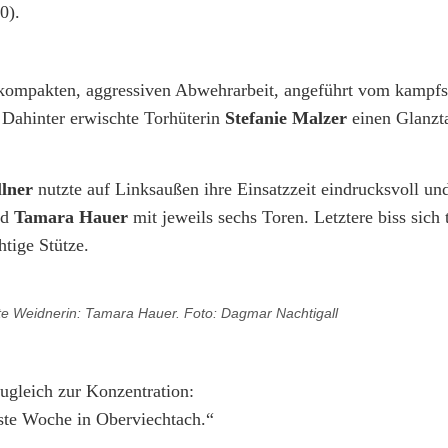
0).
 kompakten, aggressiven Abwehrarbeit, angeführt vom kampfs
 Dahinter erwischte Torhüterin
Stefanie Malzer
einen Glanzt
lner
nutzte auf Linksaußen ihre Einsatzzeit eindrucksvoll und 
nd
Tamara Hauer
mit jeweils sechs Toren. Letztere biss sich 
tige Stütze.
ste Weidnerin: Tamara Hauer. Foto: Dagmar Nachtigall
zugleich zur Konzentration:
hste Woche in Oberviechtach.“