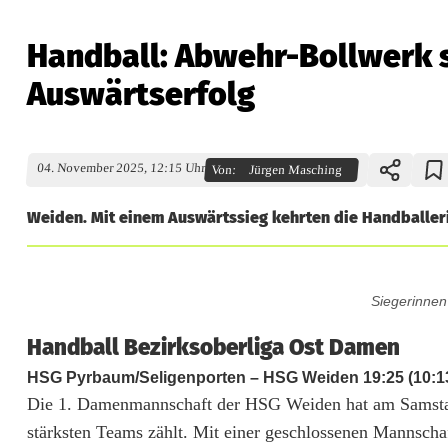
Handball: Abwehr-Bollwerk 
Auswärtserfolg
04. November 2025, 12:15 Uhr
Von:
Jürgen Masching
Weiden. Mit einem Auswärtssieg kehrten die Handballe
H
Siegerinne
a
Handball Bezirksoberliga Ost Damen
n
HSG Pyrbaum/Seligenporten – HSG Weiden
19:25
(10:1
d
Die 1. Damenmannschaft der HSG Weiden hat am Samstaga
stärksten Teams zählt. Mit einer geschlossenen Mannsch
b