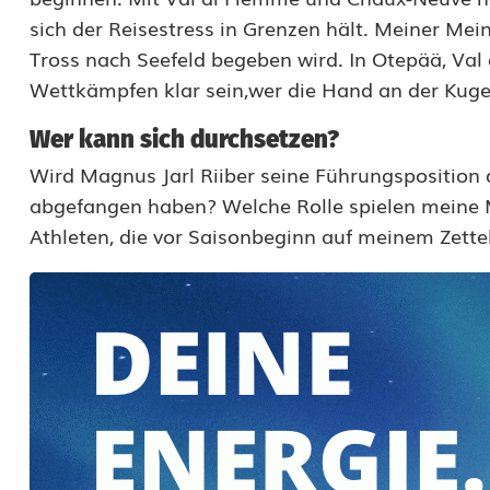
z
sich der Reisestress in Grenzen hält. Meiner Me
Tross nach Seefeld begeben wird. In Otepää, Va
e
Wettkämpfen klar sein,wer die Hand an der Kuge
l
Wer kann sich durchsetzen?
:
Wird Magnus Jarl Riiber seine Führungspositio
J
abgefangen haben? Welche Rolle spielen meine
e
Athleten, die vor Saisonbeginn auf meinem Zette
t
z
t
g
i
l