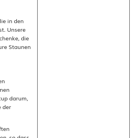
ie in den
st. Unsere
chenke, die
pure Staunen
en
inen
cup darum,
e der
ften
en, so dass