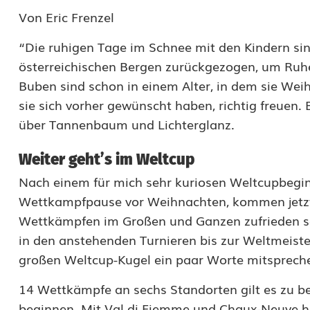
u
Von Eric Frenzel
m
“Die ruhigen Tage im Schnee mit den Kindern sin
n
österreichischen Bergen zurückgezogen, um Ruhe
Buben sind schon in einem Alter, in dem sie Weih
e
sie sich vorher gewünscht haben, richtig freuen
E
über Tannenbaum und Lichterglanz.
r
Weiter geht’s im Weltcup
i
Nach einem für mich sehr kuriosen Weltcupbegi
c
Wettkampfpause vor Weihnachten, kommen jetz
Wettkämpfen im Großen und Ganzen zufrieden se
F
in den anstehenden Turnieren bis zur Weltmeist
r
großen Weltcup-Kugel ein paar Worte mitsprech
e
14 Wettkämpfe an sechs Standorten gilt es zu be
n
beginnen. Mit Val di Fiemme und Chaux-Neuve ha