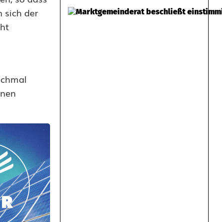
 sich der
ht
ochmal
lnen