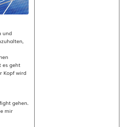
n und
hzuhalten,
lnen
 es geht
r Kopf wird
fight gehen.
ue mir