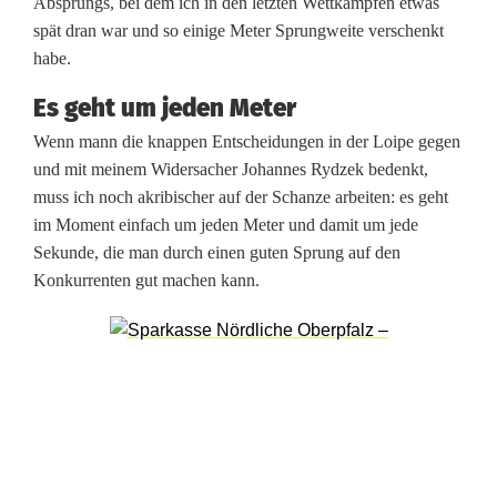
Absprungs, bei dem ich in den letzten Wettkämpfen etwas
t
spät dran war und so einige Meter Sprungweite verschenkt
habe.
t
Es geht um jeden Meter
e
Wenn mann die knappen Entscheidungen in der Loipe gegen
l
und mit meinem Widersacher Johannes Rydzek bedenkt,
b
muss ich noch akribischer auf der Schanze arbeiten: es geht
im Moment einfach um jeden Meter und damit um jede
a
Sekunde, die man durch einen guten Sprung auf den
r
Konkurrenten gut machen kann.
e
W
e
t
t