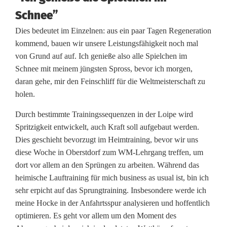
z
Schnee”
e
Dies bedeutet im Einzelnen: aus ein paar Tagen Regeneration
kommend, bauen wir unsere Leistungsfähigkeit noch mal
l
von Grund auf auf. Ich genieße also alle Spielchen im
:
Schnee mit meinem jüngsten Spross, bevor ich morgen,
daran gehe, mir den Feinschliff für die Weltmeisterschaft zu
U
holen.
W
Durch bestimmte Trainingssequenzen in der Loipe wird
V
Spritzigkeit entwickelt, auch Kraft soll aufgebaut werden.
Dies geschieht bevorzugt im Heimtraining, bevor wir uns
-
diese Woche in Oberstdorf zum WM-Lehrgang treffen, um
U
dort vor allem an den Sprüngen zu arbeiten. Während das
heimische Lauftraining für mich business as usual ist, bin ich
n
sehr erpicht auf das Sprungtraining. Insbesondere werde ich
m
meine Hocke in der Anfahrtsspur analysieren und hoffentlich
optimieren. Es geht vor allem um den Moment des
i