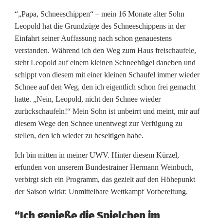
u
“„Papa, Schneeschippen“ – mein 16 Monate alter Sohn
m
Leopold hat die Grundzüge des Schneeschippens in der
n
Einfahrt seiner Auffassung nach schon genauestens
verstanden. Während ich den Weg zum Haus freischaufele,
e
steht Leopold auf einem kleinen Schneehügel daneben und
schippt von diesem mit einer kleinen Schaufel immer wieder
E
Schnee auf den Weg, den ich eigentlich schon frei gemacht
r
hatte. „Nein, Leopold, nicht den Schnee wieder
zurückschaufeln!“ Mein Sohn ist unbeirrt und meint, mir auf
i
diesem Wege den Schnee unentwegt zur Verfügung zu
c
stellen, den ich wieder zu beseitigen habe.
F
Ich bin mitten in meiner UWV. Hinter diesem Kürzel,
erfunden von unserem Bundestrainer Hermann Weinbuch,
r
verbirgt sich ein Programm, das gezielt auf den Höhepunkt
e
der Saison wirkt: Unmittelbare Wettkampf Vorbereitung.
n
“Ich genieße die Spielchen im