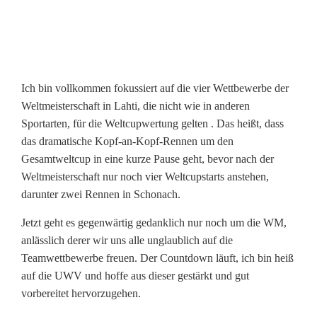
k
a
m
Ich bin vollkommen fokussiert auf die vier Wettbewerbe der
p
Weltmeisterschaft in Lahti, die nicht wie in anderen
Sportarten, für die Weltcupwertung gelten . Das heißt, dass
f
das dramatische Kopf-an-Kopf-Rennen um den
V
Gesamtweltcup in eine kurze Pause geht, bevor nach der
Weltmeisterschaft nur noch vier Weltcupstarts anstehen,
o
darunter zwei Rennen in Schonach.
r
Jetzt geht es gegenwärtig gedanklich nur noch um die WM,
b
anlässlich derer wir uns alle unglaublich auf die
Teamwettbewerbe freuen. Der Countdown läuft, ich bin heiß
e
auf die UWV und hoffe aus dieser gestärkt und gut
r
vorbereitet hervorzugehen.