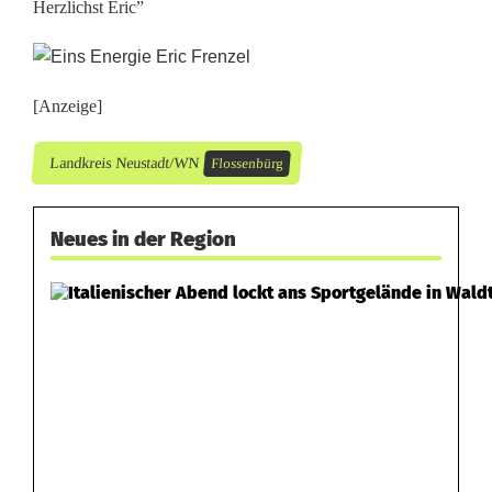
e
Herzlichst Eric”
i
t
[Anzeige]
u
n
Landkreis Neustadt/WN
Flossenbürg
g
Neues in der Region