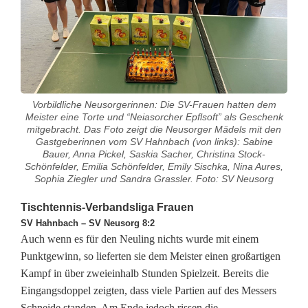
o
r
g
e
Vorbildliche Neusorgerinnen: Die SV-Frauen hatten dem
r
Meister eine Torte und “Neiasorcher Epflsoft” als Geschenk
mitgebracht. Das Foto zeigt die Neusorger Mädels mit den
T
Gastgeberinnen vom SV Hahnbach (von links): Sabine
Bauer, Anna Pickel, Saskia Sacher, Christina Stock-
i
Schönfelder, Emilia Schönfelder, Emily Sischka, Nina Aures,
Sophia Ziegler und Sandra Grassler. Foto: SV Neusorg
s
Tischtennis-Verbandsliga Frauen
c
SV Hahnbach – SV Neusorg 8:2
Auch wenn es für den Neuling nichts wurde mit einem
h
Punktgewinn, so lieferten sie dem Meister einen großartigen
t
Kampf in über zweieinhalb Stunden Spielzeit. Bereits die
Eingangsdoppel zeigten, dass viele Partien auf des Messers
e
Schneide standen. Am Ende jedoch rissen die