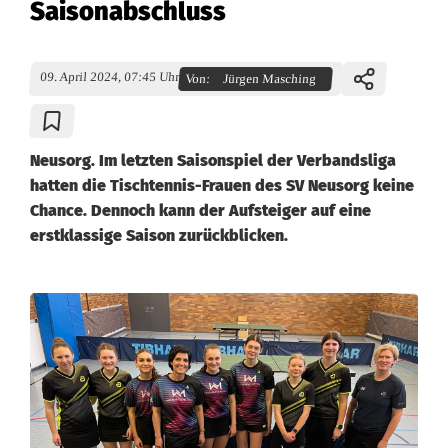
Saisonabschluss
09. April 2024, 07:45 Uhr
Von:
Jürgen Masching
Neusorg. Im letzten Saisonspiel der Verbandsliga
hatten die Tischtennis-Frauen des SV Neusorg keine
Chance. Dennoch kann der Aufsteiger auf eine
erstklassige Saison zurückblicken.
N
e
u
s