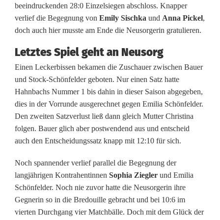
beeindruckenden 28:0 Einzelsiegen abschloss. Knapper
i
verlief die Begegnung von
Emily Sischka
und
Anna Pickel
,
doch auch hier musste am Ende die Neusorgerin gratulieren.
e
r
Letztes Spiel geht an Neusorg
Einen Leckerbissen bekamen die Zuschauer zwischen Bauer
n
und Stock-Schönfelder geboten. Nur einen Satz hatte
t
Hahnbachs Nummer 1 bis dahin in dieser Saison abgegeben,
dies in der Vorrunde ausgerechnet gegen Emilia Schönfelder.
r
Den zweiten Satzverlust ließ dann gleich Mutter Christina
o
folgen. Bauer glich aber postwendend aus und entscheid
auch den Entscheidungssatz knapp mit 12:10 für sich.
t
z
Noch spannender verlief parallel die Begegnung der
langjährigen Kontrahentinnen
Sophia Ziegler
und Emilia
N
Schönfelder. Noch nie zuvor hatte die Neusorgerin ihre
i
Gegnerin so in die Bredouille gebracht und bei 10:6 im
vierten Durchgang vier Matchbälle. Doch mit dem Glück der