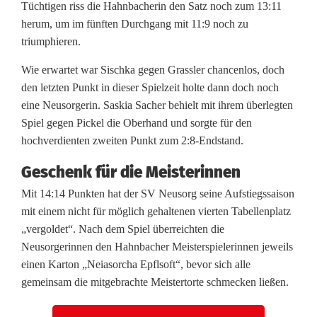
e
Tüchtigen riss die Hahnbacherin den Satz noch zum 13:11
d
herum, um im fünften Durchgang mit 11:9 noch zu
triumphieren.
e
Wie erwartet war Sischka gegen Grassler chancenlos, doch
r
den letzten Punkt in dieser Spielzeit holte dann doch noch
l
eine Neusorgerin. Saskia Sacher behielt mit ihrem überlegten
Spiel gegen Pickel die Oberhand und sorgte für den
a
hochverdienten zweiten Punkt zum 2:8-Endstand.
g
Geschenk für die Meisterinnen
e
Mit 14:14 Punkten hat der SV Neusorg seine Aufstiegssaison
mit einem nicht für möglich gehaltenen vierten Tabellenplatz
t
„vergoldet“. Nach dem Spiel überreichten die
o
Neusorgerinnen den Hahnbacher Meisterspielerinnen jeweils
einen Karton „Neiasorcha Epflsoft“, bevor sich alle
l
gemeinsam die mitgebrachte Meistertorte schmecken ließen.
l