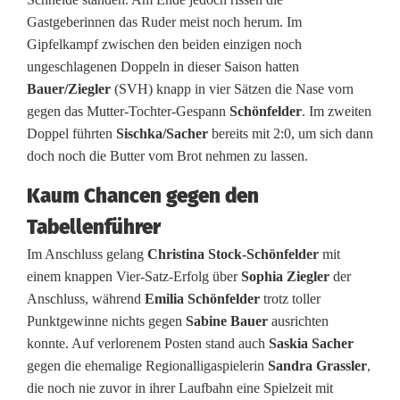
n
Gastgeberinnen das Ruder meist noch herum. Im
Gipfelkampf zwischen den beiden einzigen noch
n
ungeschlagenen Doppeln in dieser Saison hatten
i
Bauer/Ziegler
(SVH) knapp in vier Sätzen die Nase vorn
gegen das Mutter-Tochter-Gespann
Schönfelder
. Im zweiten
s
Doppel führten
Sischka/Sacher
bereits mit 2:0, um sich dann
f
doch noch die Butter vom Brot nehmen zu lassen.
r
Kaum Chancen gegen den
a
Tabellenführer
u
Im Anschluss gelang
Christina Stock-Schönfelder
mit
einem knappen Vier-Satz-Erfolg über
Sophia Ziegler
der
e
Anschluss, während
Emilia Schönfelder
trotz toller
n
Punktgewinne nichts gegen
Sabine Bauer
ausrichten
konnte. Auf verlorenem Posten stand auch
Saskia Sacher
f
gegen die ehemalige Regionalligaspielerin
Sandra Grassler
,
die noch nie zuvor in ihrer Laufbahn eine Spielzeit mit
e