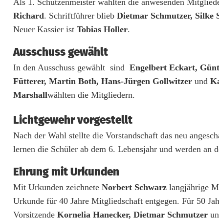
Als 1. Schützenmeister wählten die anwesenden Mitglied
t
Richard
. Schriftführer blieb
Dietmar Schmutzer, Silke 
S
Neuer Kassier ist
Tobias Holler
.
c
Ausschuss gewählt
h
In den Ausschuss gewählt sind
Engelbert Eckart, Günth
Fütterer, Martin Both, Hans-Jürgen Gollwitzer
und
Ka
w
Marshall
wählten die Mitgliedern.
a
Lichtgewehr vorgestellt
r
Nach der Wahl stellte die Vorstandschaft das neu angesc
z
lernen die Schüler ab dem 6. Lebensjahr und werden an d
w
Ehrung mit Urkunden
e
Mit Urkunden zeichnete
Norbert Schwarz
langjährige Mi
i
Urkunde für 40 Jahre Mitgliedschaft entgegen. Für 50 J
t
Vorsitzende
Kornelia Hanecker, Dietmar Schmutzer
u