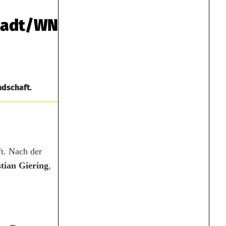
stadt/WN
ndschaft.
t. Nach der
tian Giering
,