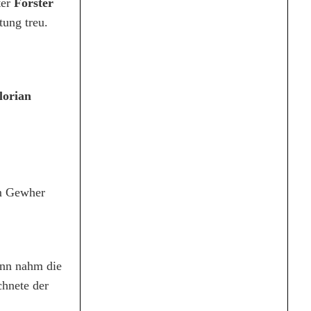
ter
Forster
tung treu.
lorian
em Gewher
ann nahm die
chnete der