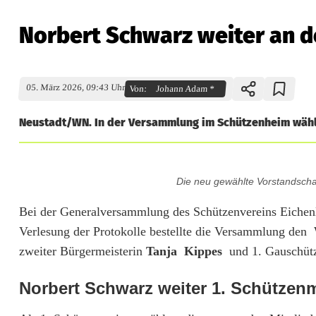
Norbert Schwarz weiter an 
05. März 2026, 09:43 Uhr
Von:
Johann Adam *
Neustadt/WN. In der Versammlung im Schützenheim wählt
N
Die neu gewählte Vorstandscha
o
Bei der Generalversammlung des Schützenvereins Eichenl
r
Verlesung der Protokolle bestellte die Versammlung den 
b
zweiter Bürgermeisterin
Tanja Kippes
und 1. Gauschüt
e
Norbert Schwarz weiter 1. Schützenm
r