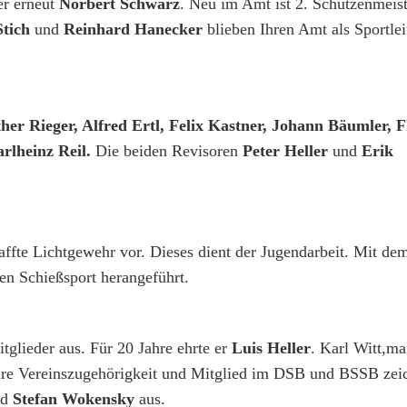
er erneut
Norbert Schwarz
. Neu im Amt ist 2. Schützenmeis
Stich
und
Reinhard Hanecker
blieben Ihren Amt als Sportlei
er Rieger, Alfred Ertl, Felix Kastner, Johann Bäumler, F
rlheinz Reil.
Die beiden Revisoren
Peter Heller
und
Erik
haffte Lichtgewehr vor. Dieses dient der Jugendarbeit. Mit d
en Schießsport herangeführt.
tglieder aus. Für 20 Jahre ehrte er
Luis Heller
. Karl Witt,m
ahre Vereinszugehörigkeit und Mitglied im DSB und BSSB zei
nd
Stefan Wokensky
aus.