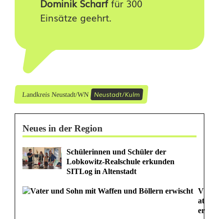
Dominik Scharf
für 300
Einsätze geehrt.
Neustadt/Kulm
Landkreis Neustadt/WN
Neues in der Region
Schülerinnen und Schüler der
Lobkowitz-Realschule erkunden
SITLog in Altenstadt
V
at
er