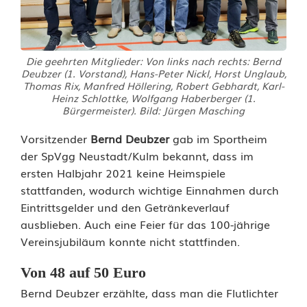
e
u
Die geehrten Mitglieder: Von links nach rechts: Bernd
s
Deubzer (1. Vorstand), Hans-Peter Nickl, Horst Unglaub,
Thomas Rix, Manfred Höllering, Robert Gebhardt, Karl-
Heinz Schlottke, Wolfgang Haberberger (1.
t
Bürgermeister). Bild: Jürgen Masching
a
Vorsitzender
Bernd Deubzer
gab im Sportheim
d
der SpVgg Neustadt/Kulm bekannt, dass im
ersten Halbjahr 2021 keine Heimspiele
t
stattfanden, wodurch wichtige Einnahmen durch
/
Eintrittsgelder und den Getränkeverlauf
ausblieben. Auch eine Feier für das 100-jährige
K
Vereinsjubiläum konnte nicht stattfinden.
u
Von 48 auf 50 Euro
l
Bernd Deubzer erzählte, dass man die Flutlichter