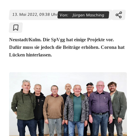
13. Mai 2022, 09:38 Uhr
Von:
Jürgen Masching
Neustadt/Kulm. Die SpVgg hat einige Projekte vor.
Dafür muss sie jedoch die Beiträge erhöhen. Corona hat
Lücken hinterlassen.
S
p
V
g
g
N