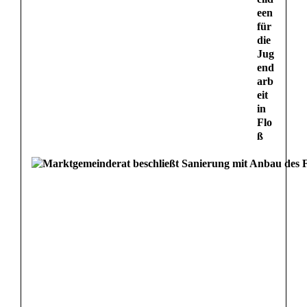
een
für
die
Jug
end
arb
eit
in
Flo
ß