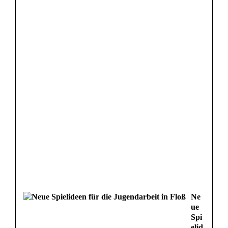
Ne
ue
Spi
elid