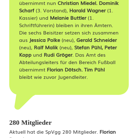
ä
übernimmt nun
Christian Miedel. Dominik
Scharf
(3. Vorstand),
Harald Wagner
(1.
g
Kassier) und
Melanie Buttler
(1.
Schriftführerin) bleiben in ihren Ämtern.
e
Die sechs Beisitzer setzen sich zusammen
aus
Jessica Polke
(neu),
Gerald Schneider
(neu),
Ralf Malik
(neu),
Stefan Pühl, Peter
Kopp
und
Rudi Gröger
. Das Amt des
Abteilungsleiters für den Bereich Fußball
übernimmt
Florian Dötsch. Tim Pühl
bleibt wie zuvor Jugendleiter.
280 Mitglieder
Aktuell hat die SpVgg 280 Mitglieder.
Florian