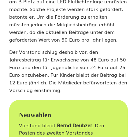
m
am B-Platz auf eine LED-Flutlichtanlage umrüsten
möchte. Solche Projekte werden stark gefördert,
e
betonte er. Um die Förderung zu erhalten,
r
müssten jedoch die Mitgliedsbeiträge erhöht
werden, da die aktuellen Beiträge unter dem
h
geforderten Wert von 50 Euro pro Jahr liegen.
ö
Der Vorstand schlug deshalb vor, den
h
Jahresbeitrag für Erwachsene von 48 Euro auf 50
Euro und den für Jugendliche von 24 Euro auf 25
t
Euro anzuheben. Für Kinder bleibt der Beitrag bei
B
12 Euro jährlich. Die Mitglieder befürworteten den
Vorschlag einstimmig.
e
i
Neuwahlen
t
Vorstand bleibt
Bernd Deubzer
. Den
r
Posten des zweiten Vorstandes